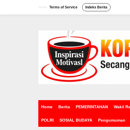
L
e
Terms of Service
Indeks Berita
w
a
t
i
k
e
k
o
n
t
e
n
Home
Berita
PEMERINTAHAN
Wakil R
POLRI
SOSIAL BUDAYA
Pengumuman