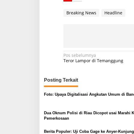
Breaking News
Headline
N
Pos sebelumnya
Teror Lampor di Temanggung
a
v
Posting Terkait
i
g
Foto: Upaya Digitalisasi Angkutan Umum di Ba
a
s
Dua Oknum Polisi di Riau Dicopot usai Marahi 
i
Pemerkosaan
p
o
Berita Populer: Uji Coba Gage ke Anyer-Kunjun