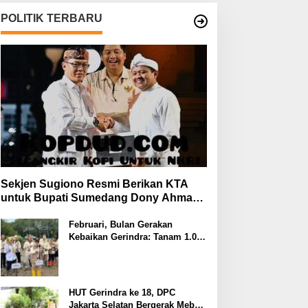
POLITIK TERBARU
Sekjen Sugiono Resmi Berikan KTA
untuk Bupati Sumedang Dony Ahmad
yang Gabung Gerindra
Februari, Bulan Gerakan
Kebaikan Gerindra: Tanam 1.000
Mangrove dan Aksi Sosial di
Pesisir Lampung
HUT Gerindra ke 18, DPC
Jakarta Selatan Bergerak Meberi