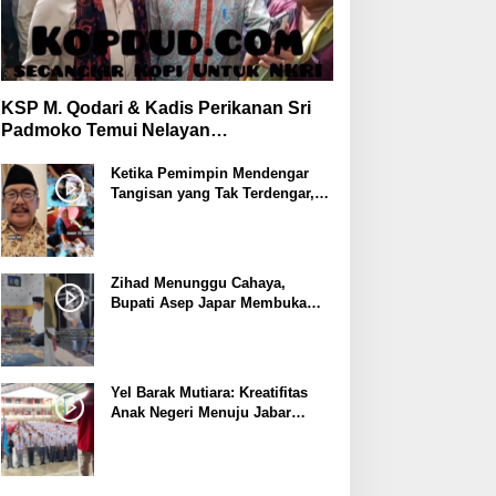
KSP M. Qodari & Kadis Perikanan Sri
Padmoko Temui Nelayan
Palabuhanratu Sukabumi
Ketika Pemimpin Mendengar
Tangisan yang Tak Terdengar,
Bupati Asep Japar Respon
dengan Mubarokah
Zihad Menunggu Cahaya,
Bupati Asep Japar Membuka
Jalan Mubarokah
Yel Barak Mutiara: Kreatifitas
Anak Negeri Menuju Jabar
Istimewa dari Sukabumi
Mubarokah