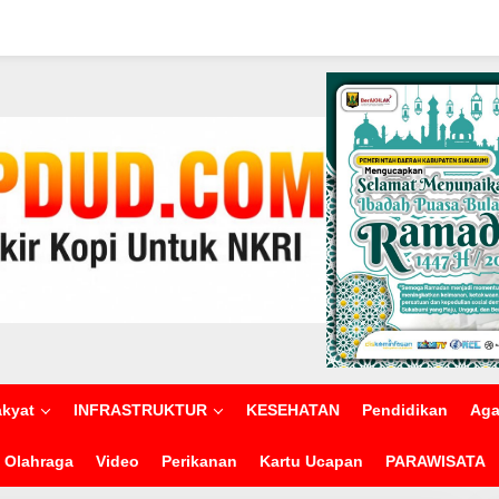
akyat
INFRASTRUKTUR
KESEHATAN
Pendidikan
Ag
Olahraga
Video
Perikanan
Kartu Ucapan
PARAWISATA