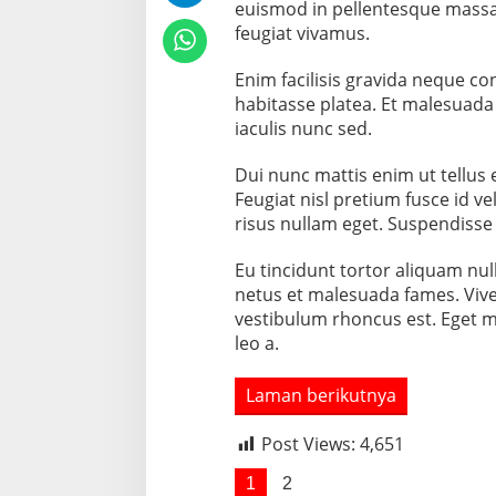
euismod in pellentesque massa p
feugiat vivamus.
Enim facilisis gravida neque con
habitasse platea. Et malesuada 
iaculis nunc sed.
Dui nunc mattis enim ut tellus
Feugiat nisl pretium fusce id ve
risus nullam eget. Suspendisse 
Eu tincidunt tortor aliquam null
netus et malesuada fames. Viver
vestibulum rhoncus est. Eget mi
leo a.
Laman berikutnya
Post Views:
4,651
1
2