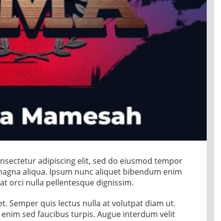
nsectetur adipiscing elit, sed do eiusmod tempor
 magna aliqua. Ipsum nunc aliquet bibendum enim
rat orci nulla pellentesque dignissim.
t. Semper quis lectus nulla at volutpat diam ut.
 enim sed faucibus turpis. Augue interdum velit