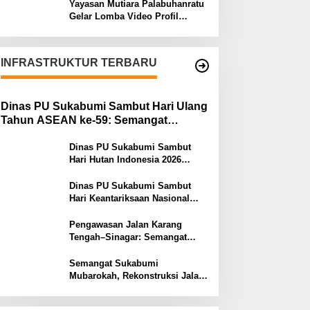
Yayasan Mutiara Palabuhanratu
Gelar Lomba Video Profil
Lembaga: Dukungan Publik
Jadi Barometer
INFRASTRUKTUR TERBARU
Dinas PU Sukabumi Sambut Hari Ulang
Tahun ASEAN ke-59: Semangat
Kolaborasi dan Pembangunan
Berkelanjutan
Dinas PU Sukabumi Sambut
Hari Hutan Indonesia 2026
Menjaga Alam, Membangun
Masa Depan
Dinas PU Sukabumi Sambut
Hari Keantariksaan Nasional
2026 Semangat Muabrokah
Bangun Negeri Menuju Masa
Pengawasan Jalan Karang
Depan
Tengah–Sinagar: Semangat
Sukabumi Mubarokah
Semangat Sukabumi
Mubarokah, Rekonstruksi Jalan
Pakuwon–Cipeuteuy untuk
Mobilitas Masyarakat