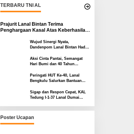
TERBARU TNI AL
Prajurit Lanal Bintan Terima
Penghargaan Kasal Atas Keberhasilan
Gagalkan Penyelundupan Narkotika
Wujud Sinergi Nyata,
Dandenpom Lanal Bintan Hadiri
Peringatan May Day 2026 di
Tanjungpinang
Aksi Cinta Pantai, Semangat
Hari Bumi dan 40 Tahun
Pengabdian Lanal Bengkulu
Peringati HUT Ke-40, Lanal
Bengkulu Salurkan Bantuan
Sembako Ke Panti Asuhan
Sigap dan Respon Cepat, KAL
Tedung I-1-37 Lanal Dumai
Selamatkan Nelayan di Perairan
Selat Rupat
Poster Ucapan