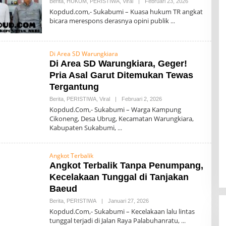
Berita
,
HUKUM
,
PERISTIWA
,
Viral
|
Februari 23, 2026
O
L
Kopdud.com,- Sukabumi – Kuasa hukum TR angkat
E
bicara merespons derasnya opini publik
H
0
0
7
Di Area SD Warungkiara
Di Area SD Warungkiara, Geger!
Pria Asal Garut Ditemukan Tewas
Tergantung
Berita
,
PERISTIWA
,
Viral
|
Februari 2, 2026
O
L
Kopdud.Com,- Sukabumi – Warga Kampung
E
Cikoneng, Desa Ubrug, Kecamatan Warungkiara,
H
Kabupaten Sukabumi,
0
0
7
Angkot Terbalik
Angkot Terbalik Tanpa Penumpang,
Kecelakaan Tunggal di Tanjakan
Baeud
Berita
,
PERISTIWA
|
Januari 27, 2026
O
L
Kopdud.Com,- Sukabumi – Kecelakaan lalu lintas
E
tunggal terjadi di Jalan Raya Palabuhanratu,
H