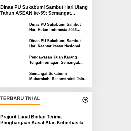
Dinas PU Sukabumi Sambut Hari Ulang
Tahun ASEAN ke-59: Semangat
Kolaborasi dan Pembangunan
Berkelanjutan
Dinas PU Sukabumi Sambut
Hari Hutan Indonesia 2026
Menjaga Alam, Membangun
Masa Depan
Dinas PU Sukabumi Sambut
Hari Keantariksaan Nasional
2026 Semangat Muabrokah
Bangun Negeri Menuju Masa
Pengawasan Jalan Karang
Depan
Tengah–Sinagar: Semangat
Sukabumi Mubarokah
Semangat Sukabumi
Mubarokah, Rekonstruksi Jalan
Pakuwon–Cipeuteuy untuk
Mobilitas Masyarakat
TERBARU TNI AL
Prajurit Lanal Bintan Terima
Penghargaan Kasal Atas Keberhasilan
Gagalkan Penyelundupan Narkotika