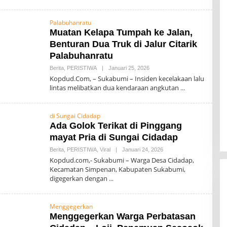
0
0
7
Palabuhanratu
Muatan Kelapa Tumpah ke Jalan,
Benturan Dua Truk di Jalur Citarik
Palabuhanratu
Berita
,
PERISTIWA
|
Januari 25, 2026
O
L
Kopdud.Com, – Sukabumi – Insiden kecelakaan lalu
E
lintas melibatkan dua kendaraan angkutan
H
0
0
7
di Sungai Cidadap
Ada Golok Terikat di Pinggang
mayat Pria di Sungai Cidadap
Berita
,
PERISTIWA
,
Viral
|
Januari 24, 2026
O
L
Kopdud.com,- Sukabumi – Warga Desa Cidadap,
E
Kecamatan Simpenan, Kabupaten Sukabumi,
H
digegerkan dengan
0
0
7
Menggegerkan
Menggegerkan Warga Perbatasan