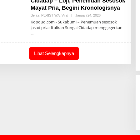
Cidadap – Loji, Penemuan Sesosok
Mayat Pria, Begini Kronologisnya
Berita
,
PERISTIWA
,
Viral
|
Januari 24, 2026
O
L
Kopdud.com,- Sukabumi – Penemuan sesosok
E
jasad pria di aliran Sungai Cidadap menggegerkan
H
0
0
7
Lihat Selengkapnya