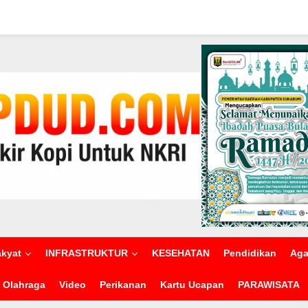
akyat
INFRASTRUKTUR
KESEHATAN
Pendidikan
Ag
Olahraga
Video
Perikanan
Kartu Ucapan
PARAWISATA