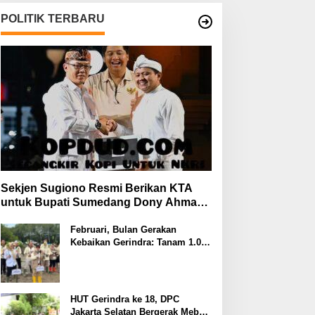
POLITIK TERBARU
Sekjen Sugiono Resmi Berikan KTA
untuk Bupati Sumedang Dony Ahmad
yang Gabung Gerindra
Februari, Bulan Gerakan
Kebaikan Gerindra: Tanam 1.000
Mangrove dan Aksi Sosial di
Pesisir Lampung
HUT Gerindra ke 18, DPC
Jakarta Selatan Bergerak Meberi