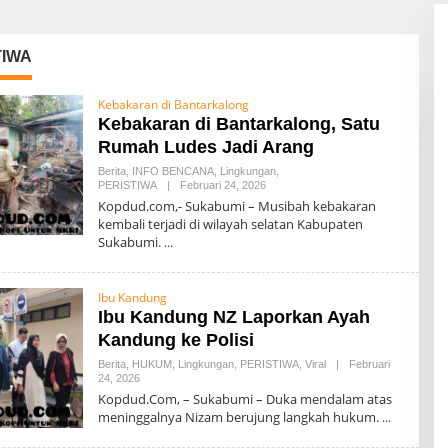
TIWA
Kebakaran di Bantarkalong
Kebakaran di Bantarkalong, Satu
Rumah Ludes Jadi Arang
Berita
,
INFO BENCANA
,
Lingkungan
,
PERISTIWA
|
Februari 24, 2026
O
L
Kopdud.com,- Sukabumi – Musibah kebakaran
E
kembali terjadi di wilayah selatan Kabupaten
H
Sukabumi.
0
0
7
Ibu Kandung
Ibu Kandung NZ Laporkan Ayah
Kandung ke Polisi
Berita
,
HUKUM
,
Lingkungan
,
PERISTIWA
,
Viral
|
Februari
24, 2026
O
L
Kopdud.Com, – Sukabumi – Duka mendalam atas
E
meninggalnya Nizam berujung langkah hukum.
H
0