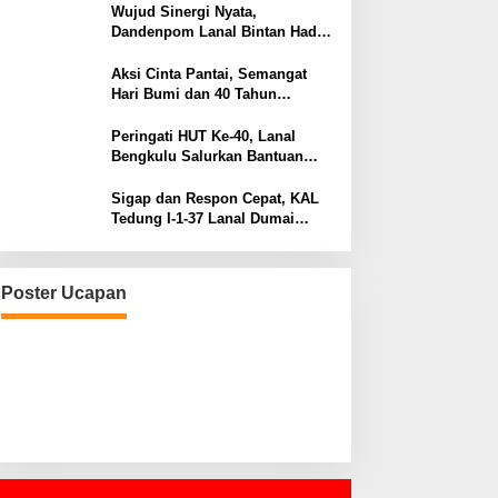
Wujud Sinergi Nyata,
Dandenpom Lanal Bintan Hadiri
Peringatan May Day 2026 di
Tanjungpinang
Aksi Cinta Pantai, Semangat
Hari Bumi dan 40 Tahun
Pengabdian Lanal Bengkulu
Peringati HUT Ke-40, Lanal
Bengkulu Salurkan Bantuan
Sembako Ke Panti Asuhan
Sigap dan Respon Cepat, KAL
Tedung I-1-37 Lanal Dumai
Selamatkan Nelayan di Perairan
Selat Rupat
Poster Ucapan