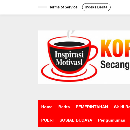
L
e
Terms of Service
Indeks Berita
w
a
t
i
k
e
k
o
n
t
e
n
Home
Berita
PEMERINTAHAN
Wakil R
POLRI
SOSIAL BUDAYA
Pengumuman