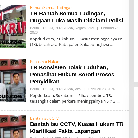
0
7
Bantah Semua Tudingan
TR Bantah Semua Tudingan,
Dugaan Luka Masih Didalami Polisi
Berita
,
HUKUM
,
PERISTIWA
,
Ragam
,
Viral
|
Februari 23,
2026
O
L
Kopdud.com,- Sukabumi – Kasus meninggalnya NS
E
(13), bocah asal Kabupaten Sukabumi, Jawa
H
0
0
7
Penasihat Hukum
TR Konsisten Tolak Tuduhan,
Penasihat Hukum Soroti Proses
Penyidikan
Berita
,
HUKUM
,
PERISTIWA
,
Viral
|
Februari 23, 2026
O
L
Kopdud.com, Sukabumi – Pihak pembela TR,
E
tersangka dalam perkara meninggalnya NS (13)
H
0
0
7
Bantah Isu CCTV
Bantah Isu CCTV, Kuasa Hukum TR
Klarifikasi Fakta Lapangan