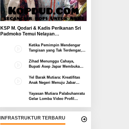
KSP M. Qodari & Kadis Perikanan Sri
Padmoko Temui Nelayan
Palabuhanratu Sukabumi
Ketika Pemimpin Mendengar
Tangisan yang Tak Terdengar,
Bupati Asep Japar Respon
dengan Mubarokah
Zihad Menunggu Cahaya,
Bupati Asep Japar Membuka
Jalan Mubarokah
Yel Barak Mutiara: Kreatifitas
Anak Negeri Menuju Jabar
Istimewa dari Sukabumi
Mubarokah
Yayasan Mutiara Palabuhanratu
Gelar Lomba Video Profil
Lembaga: Dukungan Publik
Jadi Barometer
INFRASTRUKTUR TERBARU