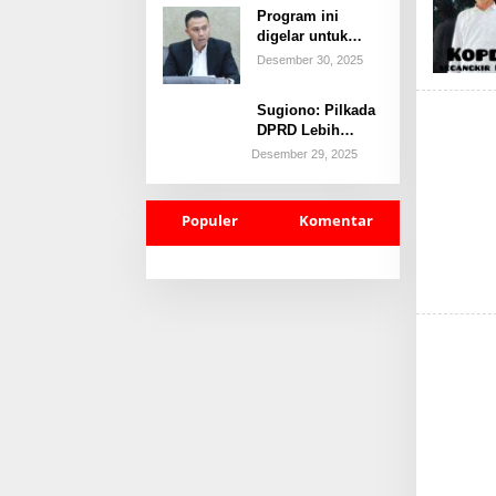
Kebangkitan dan
Program ini
Konsolidasi
digelar untuk
Kader
membekali
Desember 30, 2025
generasi muda
dengan
Sugiono: Pilkada
pengetahuan,
DPRD Lebih
motivasi, dan
Akuntabel dan
Desember 29, 2025
strategi praktis
Efisien
berwirausaha.
Populer
Komentar