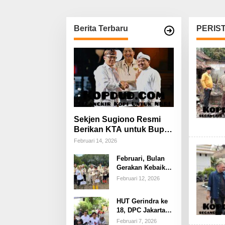
Berita Terbaru
PERIS
Sekjen Sugiono Resmi
Berikan KTA untuk Bupati
Sumedang Dony Ahmad
Februari 14, 2026
yang Gabung Gerindra
Februari, Bulan
Gerakan Kebaikan
Gerindra: Tanam
Februari 12, 2026
1.000 Mangrove
dan Aksi Sosial di
HUT Gerindra ke
Pesisir Lampung
18, DPC Jakarta
Selatan Bergerak
Februari 7, 2026