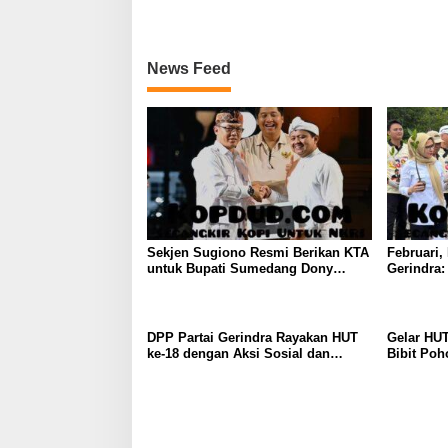
News Feed
Sekjen Sugiono Resmi Berikan KTA
Februari,
untuk Bupati Sumedang Dony
Gerindra
Ahmad yang Gabung Gerindra
dan Aksi 
DPP Partai Gerindra Rayakan HUT
Gelar HUT
ke-18 dengan Aksi Sosial dan
Bibit Poh
Peduli Lingkungan
Keberlanj