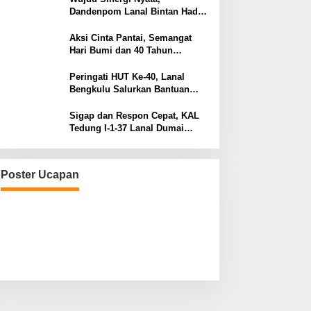
Dandenpom Lanal Bintan Hadiri
Peringatan May Day 2026 di
Tanjungpinang
Aksi Cinta Pantai, Semangat
Hari Bumi dan 40 Tahun
Pengabdian Lanal Bengkulu
Peringati HUT Ke-40, Lanal
Bengkulu Salurkan Bantuan
Sembako Ke Panti Asuhan
Sigap dan Respon Cepat, KAL
Tedung I-1-37 Lanal Dumai
Selamatkan Nelayan di Perairan
Selat Rupat
Poster Ucapan