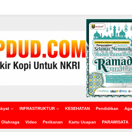
akyat
INFRASTRUKTUR
KESEHATAN
Pendidikan
Ag
Olahraga
Video
Perikanan
Kartu Ucapan
PARAWISATA