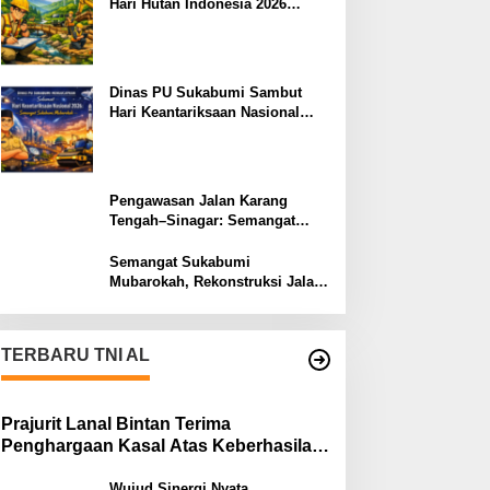
Hari Hutan Indonesia 2026
Menjaga Alam, Membangun
Masa Depan
Dinas PU Sukabumi Sambut
Hari Keantariksaan Nasional
2026 Semangat Muabrokah
Bangun Negeri Menuju Masa
Depan
Pengawasan Jalan Karang
Tengah–Sinagar: Semangat
Sukabumi Mubarokah
Semangat Sukabumi
Mubarokah, Rekonstruksi Jalan
Pakuwon–Cipeuteuy untuk
Mobilitas Masyarakat
TERBARU TNI AL
Prajurit Lanal Bintan Terima
Penghargaan Kasal Atas Keberhasilan
Gagalkan Penyelundupan Narkotika
Wujud Sinergi Nyata,