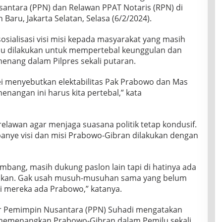
antara (PPN) dan Relawan PPAT Notaris (RPN) di
aru, Jakarta Selatan, Selasa (6/2/2024).
ialisasi visi misi kepada masyarakat yang masih
lu dilakukan untuk mempertebal keunggulan dan
nang dalam Pilpres sekali putaran.
vei menyebutkan elektabilitas Pak Prabowo dan Mas
nangan ini harus kita pertebal,” kata
lawan agar menjaga suasana politik tetap kondusif.
nye visi dan misi Prabowo-Gibran dilakukan dengan
mbang, masih dukung paslon lain tapi di hatinya ada
kinkan. Gak usah musuh-musuhan sama yang belum
i mereka ada Prabowo,” katanya.
r Pemimpin Nusantara (PPN) Suhadi mengatakan
memenangkan Prabowo-Gibran dalam Pemilu sekali