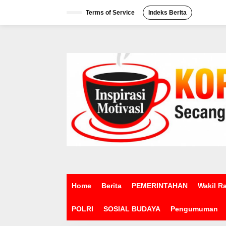
L
e
Terms of Service
Indeks Berita
w
a
t
i
k
e
k
o
n
t
e
n
Home
Berita
PEMERINTAHAN
Wakil R
POLRI
SOSIAL BUDAYA
Pengumuman