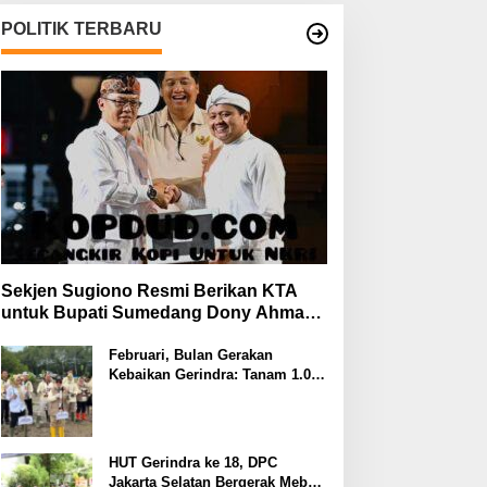
POLITIK TERBARU
Sekjen Sugiono Resmi Berikan KTA
untuk Bupati Sumedang Dony Ahmad
yang Gabung Gerindra
Februari, Bulan Gerakan
Kebaikan Gerindra: Tanam 1.000
Mangrove dan Aksi Sosial di
Pesisir Lampung
HUT Gerindra ke 18, DPC
Jakarta Selatan Bergerak Meberi