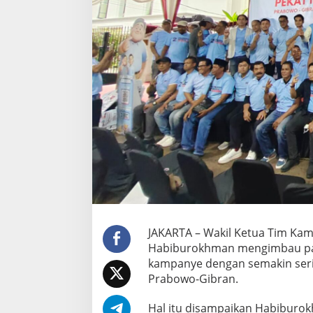
i
h
,
P
e
r
t
e
b
a
l
K
e
m
e
n
a
n
JAKARTA – Wakil Ketua Tim Ka
g
Habiburokhman mengimbau par
a
n
kampanye dengan semakin serin
P
Prabowo-Gibran.
r
a
Hal itu disampaikan Habiburo
b