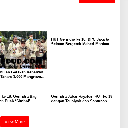
HUT Gerindra ke 18, DPC Jakarta
Selatan Bergerak Meberi Manfaat
pada Lingkungan Sekitar
 Bulan Gerakan Kebaikan
: Tanam 1.000 Mangrove
Sosial di Pesisir Lampung
 ke-18, Gerindra Bagi
Gerindra Jabar Rayakan HUT ke-18
on Buah ‘Simbol’
dengan Tausiyah dan Santunan
utan Perjuangan
bagi 500 Anak Yatim
View More