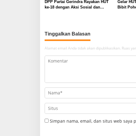
DPP Partai Gerindra Rayakan HUT
Gelar HUT
ke-18 dengan Aksi Sosial dan
Bibit Poh
Peduli Lingkungan
Keberlanj
Tinggalkan Balasan
Alamat email Anda tidak akan dipublikasikan.
Ruas yan
Simpan nama, email, dan situs web saya 