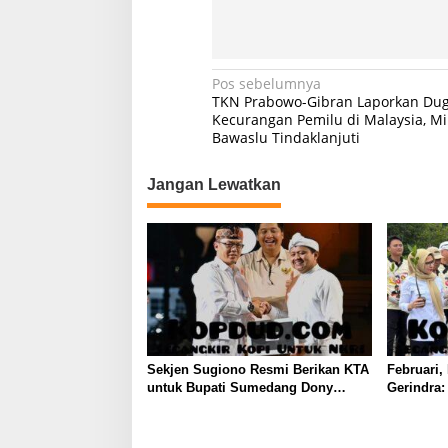
N
Pos sebelumnya
TKN Prabowo-Gibran Laporkan Du
a
Kecurangan Pemilu di Malaysia, Mi
Bawaslu Tindaklanjuti
v
i
Jangan Lewatkan
g
a
s
i
p
o
s
Sekjen Sugiono Resmi Berikan KTA
Februari,
untuk Bupati Sumedang Dony
Gerindra
Ahmad yang Gabung Gerindra
dan Aksi 