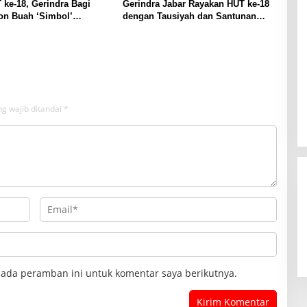
 ke-18, Gerindra Bagi
Gerindra Jabar Rayakan HUT ke-18
on Buah ‘Simbol’
dengan Tausiyah dan Santunan
utan Perjuangan
bagi 500 Anak Yatim
g wajib ditandai
*
pada peramban ini untuk komentar saya berikutnya.