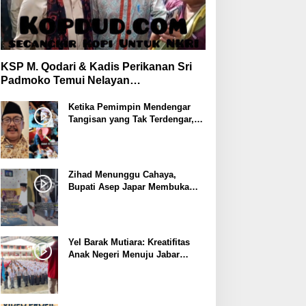
KSP M. Qodari & Kadis Perikanan Sri
Padmoko Temui Nelayan
Palabuhanratu Sukabumi
Ketika Pemimpin Mendengar
Tangisan yang Tak Terdengar,
Bupati Asep Japar Respon
dengan Mubarokah
Zihad Menunggu Cahaya,
Bupati Asep Japar Membuka
Jalan Mubarokah
Yel Barak Mutiara: Kreatifitas
Anak Negeri Menuju Jabar
Istimewa dari Sukabumi
Mubarokah