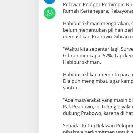
Relawan Pelopor Pemimpin Nus
o
w
Rumah Kertanegara, Kebayoran B
o
-
Habiburokhman mengatakan, sos
G
belum menentukan pilihan per
i
memastikan Prabowo-Gibran me
b
r
a
“Waktu kita sebentar lagi. Sur
n
Gibran mencapai 52%. Tapi keme
d
Habiburokhman.
i
P
i
Habiburokhkan meminta para re
l
Dia pun mengimbau agar kampa
p
santun.
r
e
“Ada masyarakat yang masih bi
s
Pak Peabowo, ini tolong diya
dukung Prabowo, karena di hat
Senada, Ketua Relawan Pelopo
pihaknya berkomitmen untuk 