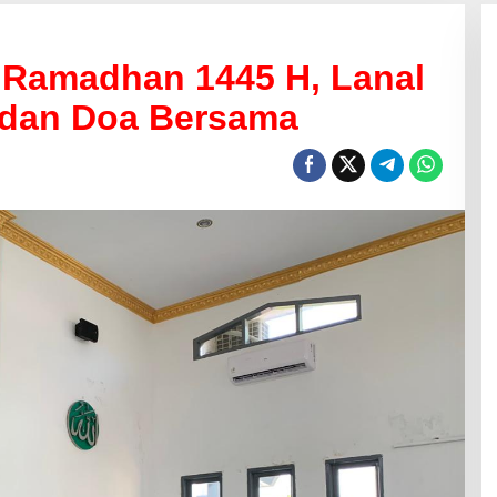
 Ramadhan 1445 H, Lanal
n dan Doa Bersama