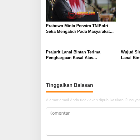
Salahgun
Prabowo Minta Perwira TNIPolri
Setia Mengabdi Pada Masyarakat
Anda Digaji dan Diberi Makan Oleh
Rakyat!
Prajurit Lanal Bintan Terima
Wujud Si
Penghargaan Kasal Atas
Lanal Bin
Keberhasilan Gagalkan
Day 2026 
Penyelundupan Narkotika
Tinggalkan Balasan
Alamat email Anda tidak akan dipublikasikan.
Ruas yan