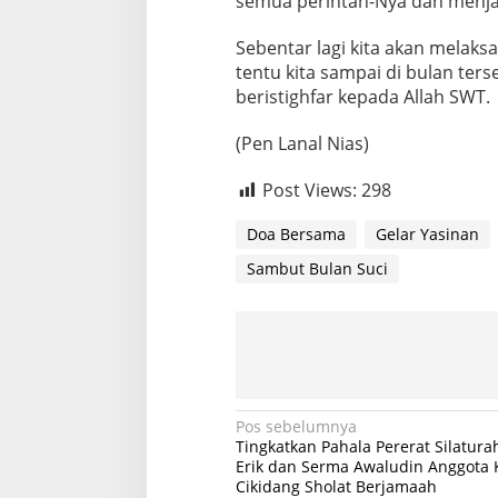
semua perintah-Nya dan menjau
Sebentar lagi kita akan melak
tentu kita sampai di bulan ters
beristighfar kepada Allah SWT.
(Pen Lanal Nias)
Post Views:
298
Doa Bersama
Gelar Yasinan
Sambut Bulan Suci
N
Pos sebelumnya
Tingkatkan Pahala Pererat Silaturah
a
Erik dan Serma Awaludin Anggota 
Cikidang Sholat Berjamaah
v