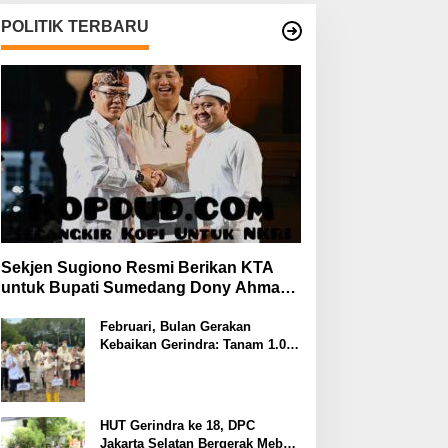
POLITIK TERBARU
Sekjen Sugiono Resmi Berikan KTA
untuk Bupati Sumedang Dony Ahmad
yang Gabung Gerindra
Februari, Bulan Gerakan
Kebaikan Gerindra: Tanam 1.000
Mangrove dan Aksi Sosial di
Pesisir Lampung
HUT Gerindra ke 18, DPC
Jakarta Selatan Bergerak Meberi