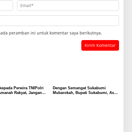
pada peramban ini untuk komentar saya berikutnya.
epada Perwira TNIPolri
Dengan Semangat Sukabumi
Amanah Rakyat, Jangan
Mubarokah, Bupati Sukabumi, Asep
akan Jabatan!
Japar, Lepas Yon Armed 13
Nanggala, Satgas Pamtas RI–
Malaysia