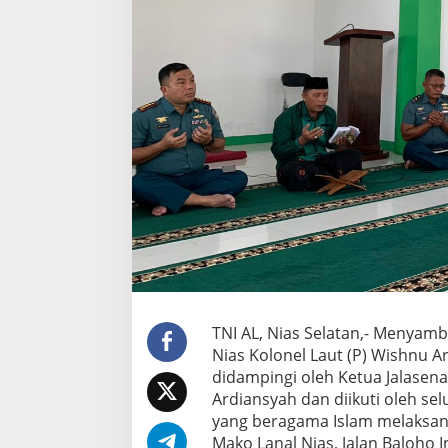
4
4
5
H
,
L
a
n
a
l
N
i
a
s
G
e
l
a
TNI AL, Nias Selatan,- Menya
r
Nias Kolonel Laut (P) Wishnu Ar
Y
a
didampingi oleh Ketua Jalasenas
s
Ardiansyah dan diikuti oleh selu
i
yang beragama Islam melaksana
n
Mako Lanal Nias, Jalan Baloho
a