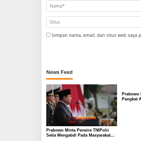
Simpan nama, email, dan situs web saya 
News Feed
Prabowo k
Pangkat 
Salahgun
Prabowo Minta Perwira TNIPolri
Setia Mengabdi Pada Masyarakat
Anda Digaji dan Diberi Makan Oleh