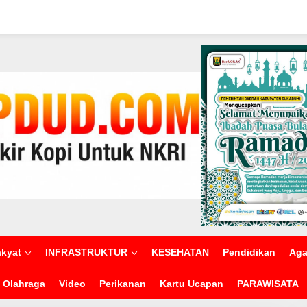
akyat
INFRASTRUKTUR
KESEHATAN
Pendidikan
Ag
Olahraga
Video
Perikanan
Kartu Ucapan
PARAWISATA