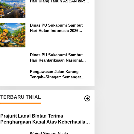
Hari Ulang Tahun ASEAN ke-59:
Semangat Kolaborasi dan
Pembangunan Berkelanjutan
Dinas PU Sukabumi Sambut
Hari Hutan Indonesia 2026
Menjaga Alam, Membangun
Masa Depan
Dinas PU Sukabumi Sambut
Hari Keantariksaan Nasional
2026 Semangat Muabrokah
Bangun Negeri Menuju Masa
Pengawasan Jalan Karang
Depan
Tengah–Sinagar: Semangat
Sukabumi Mubarokah
TERBARU TNI AL
Prajurit Lanal Bintan Terima
Penghargaan Kasal Atas Keberhasilan
Gagalkan Penyelundupan Narkotika
Wujud Sinergi Nyata,