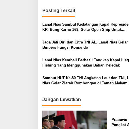
i
Posting Terkait
g
a
Lanal Nias Sambut Kedatangan Kapal Kepresid
s
KRI Bung Karno-369, Gelar Open Ship Untuk
Masyarakat Nias
i
Jaga Jati Diri dan Citra TNI AL, Lanal Nias Gelar
p
Binpers Fungsi Komando
o
Lanal Nias Kembali Berhasil Tangkap Kapal Illeg
s
Fishing Yang Menggunakan Bahan Peledak
Sambut HUT Ke-80 TNI Angkatan Laut dan TNI, 
Nias Gelar Ziarah Rombongan di Taman Makam
Pahlawan Damai Sentosa Kota Gunungsitoli
Jangan Lewatkan
Prabowo k
Pangkat 