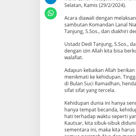
n
Selatan, Kamis (29/2/2024).
d
a
Acara diawali dengan melaksa
n
sambutan Komandan Lanal Nias
D
Tanjung, S.Sos., dan diakhiri
o
a
B
Ustadz Dedi Tanjung, S.Sos.,
e
dengan izin Allah kita bisa ber
r
walafiat.
s
a
Adapun kebaikan Allah berikan 
m
a
menikmati ke kehidupan. Tingga
di Bulan Suci Ramadhan, henda
sifat sifat yang tercela.
Kehidupan dunia ini hanya senda
hanya tempat becanda, kehidupa
hati terhadap waktu seperti ya
Kautsar, kita sibuk-sibuk didun
sementara ini, maka kita haru