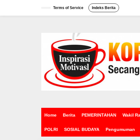
L
e
Terms of Service
Indeks Berita
w
a
t
i
k
e
k
o
n
t
e
n
Home
Berita
PEMERINTAHAN
Wakil R
POLRI
SOSIAL BUDAYA
Pengumuman