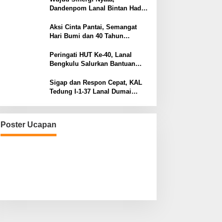
Dandenpom Lanal Bintan Hadiri
Peringatan May Day 2026 di
Tanjungpinang
Aksi Cinta Pantai, Semangat
Hari Bumi dan 40 Tahun
Pengabdian Lanal Bengkulu
Peringati HUT Ke-40, Lanal
Bengkulu Salurkan Bantuan
Sembako Ke Panti Asuhan
Sigap dan Respon Cepat, KAL
Tedung I-1-37 Lanal Dumai
Selamatkan Nelayan di Perairan
Selat Rupat
Poster Ucapan