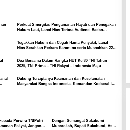
enan
Perkuat Sinergitas Pengamanan Hayati dan Penegakan
Hukum Laut, Lanal Nias Terima Audiensi Badan
Karantina Indonesia
Tegakkan Hukum dan Cegah Hama Penyakit, Lanal
Nias Serahkan Perkara Karantina serta Musnahkan 227
Ekor Babi Ilegal
al
Doa Bersama Dalam Rangka HUT Ke-80 TNI Tahun
2025, TNI Prima – TNI Rakyat – Indonesia Maju
Lanal
Dukung Terciptanya Keamanan dan Keselamatan
Masyarakat Bangsa Indonesia, Komandan Kodaeral I
Hadiri Acara Doa Bersama
epada Perwira TNIPolri
Dengan Semangat Sukabumi
Amanah Rakyat, Jangan
Mubarokah, Bupati Sukabumi, Asep