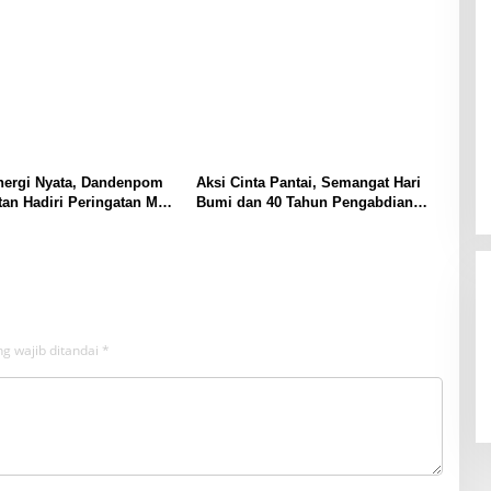
akan Jabatan!
Japar, Lepas Yon Armed 13
Nanggala, Satgas Pamtas RI–
Malaysia
nergi Nyata, Dandenpom
Aksi Cinta Pantai, Semangat Hari
tan Hadiri Peringatan May
Bumi dan 40 Tahun Pengabdian
di Tanjungpinang
Lanal Bengkulu
g wajib ditandai
*