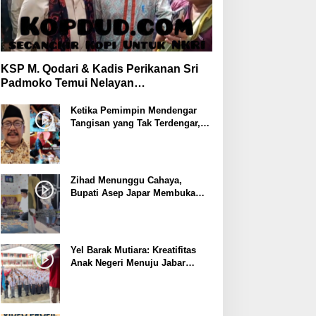
KSP M. Qodari & Kadis Perikanan Sri
Padmoko Temui Nelayan
Palabuhanratu Sukabumi
Ketika Pemimpin Mendengar
Tangisan yang Tak Terdengar,
Bupati Asep Japar Respon
dengan Mubarokah
Zihad Menunggu Cahaya,
Bupati Asep Japar Membuka
Jalan Mubarokah
Yel Barak Mutiara: Kreatifitas
Anak Negeri Menuju Jabar
Istimewa dari Sukabumi
Mubarokah