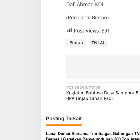
4
Dafi Ahmad KDI.
d
i
(Pen Lanal Bintan)
K
e
p
Post Views:
391
r
i
Bintan
TNI AL
N
Pos sebelumnya
Kegiatan Babinsa Desa Sampora B
a
BPP Tinjau Lahan Padi
v
i
Posting Terkait
g
a
Lanal Dumai Bersama Tim Satgas Gabungan TNI
Berhasil Gagalkan Penyelundupan 200 Ton Aran