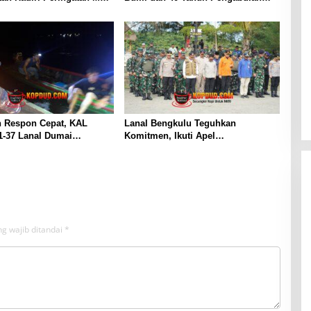
di Tanjungpinang
Lanal Bengkulu
n Respon Cepat, KAL
Lanal Bengkulu Teguhkan
1-37 Lanal Dumai
Komitmen, Ikuti Apel
n Nelayan di Perairan
Kesiapsiagaan Megathrust 2026 di
at
Tapak Paderi
g wajib ditandai
*