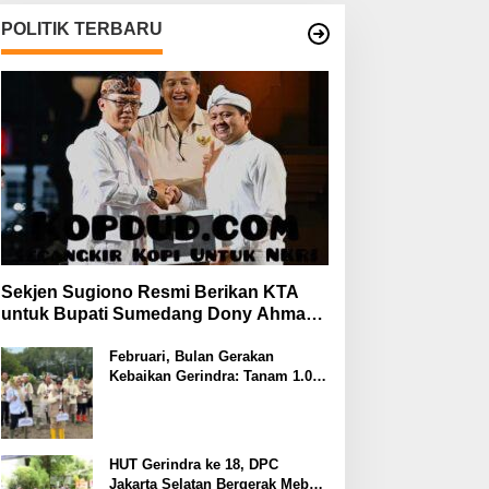
POLITIK TERBARU
Sekjen Sugiono Resmi Berikan KTA
untuk Bupati Sumedang Dony Ahmad
yang Gabung Gerindra
Februari, Bulan Gerakan
Kebaikan Gerindra: Tanam 1.000
Mangrove dan Aksi Sosial di
Pesisir Lampung
HUT Gerindra ke 18, DPC
Jakarta Selatan Bergerak Meberi