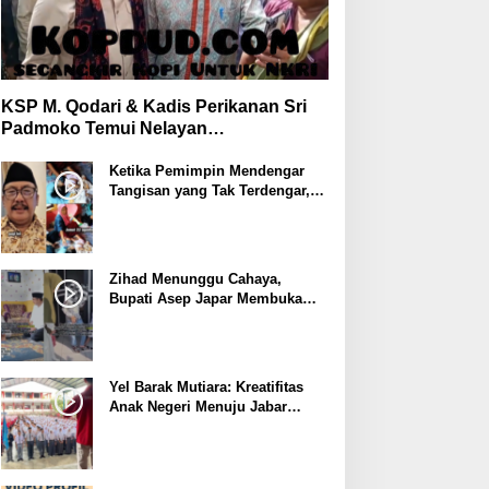
KSP M. Qodari & Kadis Perikanan Sri
Padmoko Temui Nelayan
Palabuhanratu Sukabumi
Ketika Pemimpin Mendengar
Tangisan yang Tak Terdengar,
Bupati Asep Japar Respon
dengan Mubarokah
Zihad Menunggu Cahaya,
Bupati Asep Japar Membuka
Jalan Mubarokah
Yel Barak Mutiara: Kreatifitas
Anak Negeri Menuju Jabar
Istimewa dari Sukabumi
Mubarokah