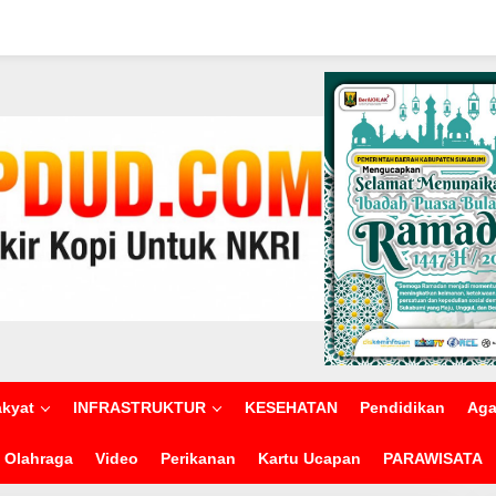
akyat
INFRASTRUKTUR
KESEHATAN
Pendidikan
Ag
Olahraga
Video
Perikanan
Kartu Ucapan
PARAWISATA