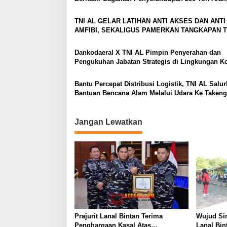
s
Bakau di Perairan Kepulauan Meranti
i
TNI AL GELAR LATIHAN ANTI AKSES DAN ANTI
p
AMFIBI, SEKALIGUS PAMERKAN TANGKAPAN 
DAN LOGAM TANAH JARANG SENILAI RP 173,6
o
MILYAR
Dankodaeral X TNI AL Pimpin Penyerahan dan
s
Pengukuhan Jabatan Strategis di Lingkungan K
X
Bantu Percepat Distribusi Logistik, TNI AL Salu
Bantuan Bencana Alam Melalui Udara Ke Taken
Aceh
Jangan Lewatkan
Prajurit Lanal Bintan Terima
Wujud Si
Penghargaan Kasal Atas
Lanal Bin