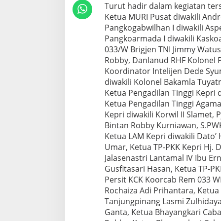
Turut hadir dalam kegiatan ter
b
Ketua MURI Pusat diwakili And
a
r
Pangkogabwilhan I diwakili As
d
Pangkoarmada I diwakili Kasko
a
033/W Brigjen TNI Jimmy Watuse
n
Robby, Danlanud RHF Kolonel Pnb
P
e
Koordinator Intelijen Dede Syu
n
diwakili Kolonel Bakamla Tuy
c
Ketua Pengadilan Tinggi Kepri 
a
Ketua Pengadilan Tinggi Agama K
t
Kepri diwakili Korwil II Slamet,
a
t
Bintan Robby Kurniawan, S.PWK
a
Ketua LAM Kepri diwakili Dato’ 
n
Umar, Ketua TP-PKK Kepri Hj. D
R
Jalasenastri Lantamal IV Ibu Er
e
k
Gusfitasari Hasan, Ketua TP-P
o
Persit KCK Koorcab Rem 033 W
r
Rochaiza Adi Prihantara, Ketua
M
Tanjungpinang Lasmi Zulhidayat
U
Ganta, Ketua Bhayangkari Caban
R
I