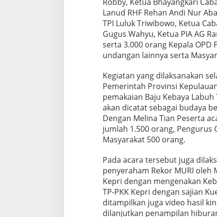
Robby, Ketua Bhayangkari Caban
P
Lanud RHF Rehan Andi Nur Abad
e
TPI Luluk Triwibowo, Ketua Cab
r
Gugus Wahyu, Ketua PIA AG Rant
i
n
serta 3.000 orang Kepala OPD 
g
undangan lainnya serta Masyar
a
t
Kegiatan yang dilaksanakan sel
a
Pemerintah Provinsi Kepulauan
n
H
pemakaian Baju Kebaya Labuh T
a
akan dicatat sebagai budaya b
r
Dengan Melina Tian Peserta a
i
jumlah 1.500 orang, Pengurus 
K
Masyarakat 500 orang.
a
r
t
Pada acara tersebut juga dil
i
penyeraham Rekor MURI oleh 
n
Kepri dengan mengenakan Kebay
i
TP-PKK Kepri dengan sajian K
2
0
ditampilkan juga video hasil k
2
dilanjutkan penampilan hiburan 