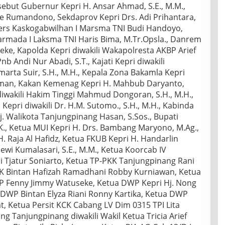
sebut Gubernur Kepri H. Ansar Ahmad, S.E., M.M.,
re Rumandono, Sekdaprov Kepri Drs. Adi Prihantara,
pers Kaskogabwilhan I Marsma TNI Budi Handoyo,
armada I Laksma TNI Haris Bima, M.Tr.Opsla., Danrem
ke, Kapolda Kepri diwakili Wakapolresta AKBP Arief
 Andi Nur Abadi, S.T., Kajati Kepri diwakili
marta Suir, S.H., M.H., Kepala Zona Bakamla Kepri
atman, Kakan Kemenag Kepri H. Mahbub Daryanto,
diwakili Hakim Tinggi Mahmud Dongoran, S.H., M.H.,
epri diwakili Dr. H.M. Sutomo., S.H., M.H., Kabinda
 Pj. Walikota Tanjungpinang Hasan, S.Sos., Bupati
., Ketua MUI Kepri H. Drs. Bambang Maryono, M.Ag.,
H. Raja Al Hafidz, Ketua FKUB Kepri H. Handarlin
ewi Kumalasari, S.E., M.M., Ketua Koorcab IV
ni Tjatur Soniarto, Ketua TP-PKK Tanjungpinang Rani
KK Bintan Hafizah Ramadhani Robby Kurniawan, Ketua
P Fenny Jimmy Watuseke, Ketua DWP Kepri Hj. Nong
 DWP Bintan Elyza Riani Ronny Kartika, Ketua DWP
, Ketua Persit KCK Cabang LV Dim 0315 TPI Lita
g Tanjungpinang diwakili Wakil Ketua Tricia Arief