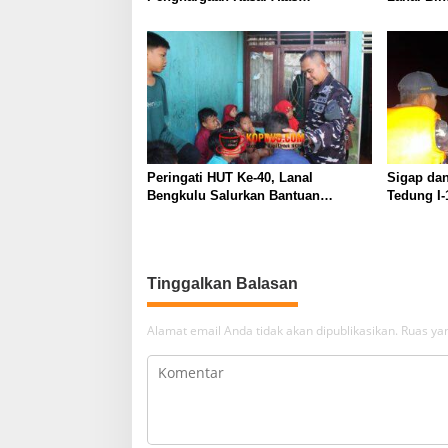
Keberhasilan Gagalkan
Day 2026 
Penyelundupan Narkotika
Peringati HUT Ke-40, Lanal
Sigap da
Bengkulu Salurkan Bantuan
Tedung I-
Sembako Ke Panti Asuhan
Selamatka
Selat Rup
Tinggalkan Balasan
Alamat email Anda tidak akan dipublikasikan.
Ruas yan