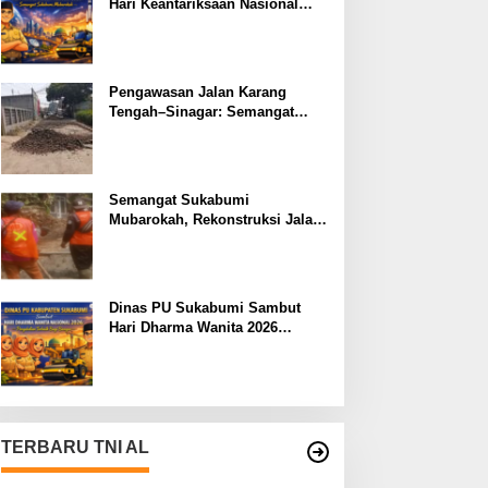
Hari Keantariksaan Nasional
2026 Semangat Muabrokah
Bangun Negeri Menuju Masa
Depan
Pengawasan Jalan Karang
Tengah–Sinagar: Semangat
Sukabumi Mubarokah
Semangat Sukabumi
Mubarokah, Rekonstruksi Jalan
Pakuwon–Cipeuteuy untuk
Mobilitas Masyarakat
Dinas PU Sukabumi Sambut
Hari Dharma Wanita 2026
Pengabdian Terbaik Bagi
Bangsa
TERBARU TNI AL