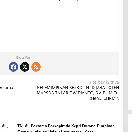
Ikuti Kami
Pos berikutnya
ersama
KEPEMIMPINAN SESKO TNI DIJABAT OLEH
MARSDA TNI ARIF WIDIANTO, S.A.B., M.Tr.
(Han)., CHRMP.
 AL,
TNI AL Bersama Forkopimda Kepri Dorong Pimpinan
g
Menjadi Teladan Dalam Pembayaran Zakat