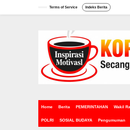
L
e
Terms of Service
Indeks Berita
w
a
t
i
k
e
k
o
n
t
e
n
Home
Berita
PEMERINTAHAN
Wakil R
POLRI
SOSIAL BUDAYA
Pengumuman