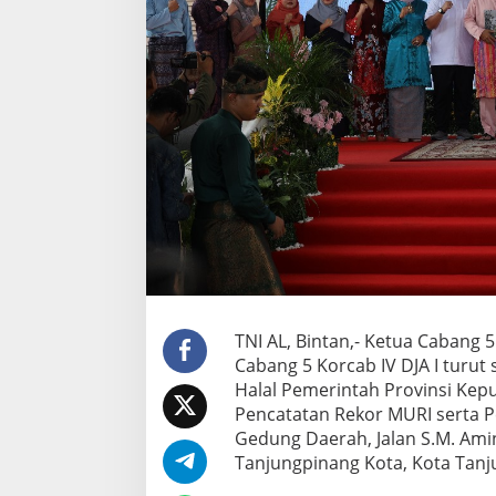
T
u
r
u
t
S
e
r
t
a
H
a
d
i
r
i
T
TNI AL, Bintan,- Ketua Cabang 
a
Cabang 5 Korcab IV DJA I turut
b
Halal Pemerintah Provinsi Kep
l
Pencatatan Rekor MURI serta P
i
g
Gedung Daerah, Jalan S.M. Ami
h
Tanjungpinang Kota, Kota Tanju
A
k