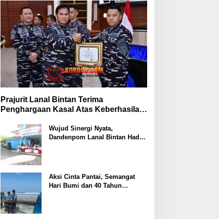
Prajurit Lanal Bintan Terima
Penghargaan Kasal Atas Keberhasilan
Gagalkan Penyelundupan Narkotika
Wujud Sinergi Nyata,
Dandenpom Lanal Bintan Hadiri
Peringatan May Day 2026 di
Tanjungpinang
Aksi Cinta Pantai, Semangat
Hari Bumi dan 40 Tahun
Pengabdian Lanal Bengkulu