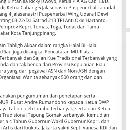
g Bintan Ila Ricky Iswoyo, Ketua PIA AG Cab 13/D.I
i, Ketua Cabang 5 Jalasenastri Puspenerbal Lanudal
ang 4 Jalasenastri Puspenerbal Wing Udara I Dewi
ing 03-22/D.I Satrad 213 TPI Anti Okie Hartanto,
Pemprov Kepri, Tomas, Toga, Todat dan Tamu
akat Kota Tanjungpinang.
ain Tabligh Akbar dalam rangka Halal Bi Halal
 Riau juga dirangkai Pencatatan MURI atas
erbanyak dan Sajian Kue Tradisional Terbanyak yang
enda dan tak benda dari Provinsi Kepulauan Riau
cara yang dari pegawai ASN dan Non-ASN dengan
Organisasi Wanita sebanyak 500 orang dan dan
aksanakan pengumuman dan penetapan serta
MURI Pusat Andre Rumandono kepada Ketua DWP
a Labuh oleh Ibu-ibu terbanyak, serta dari Ketua
ue Tradisional Tepung Gomak terbanyak. Kemudian
inerja 4 Tahun Gubernur-Wakil Gubernur Kepri, dan
Artis dari Ibukota Jakarta yakni Septi Vanesa KDI dan