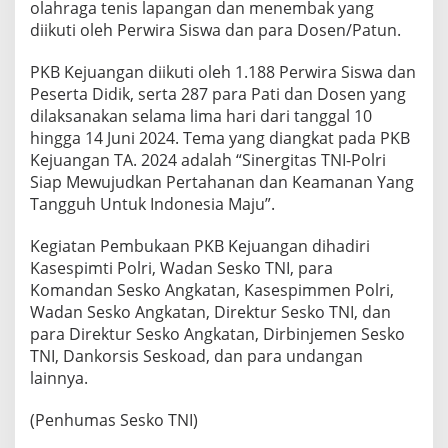
olahraga tenis lapangan dan menembak yang
a
diikuti oleh Perwira Siswa dan para Dosen/Patun.
n
S
i
PKB Kejuangan diikuti oleh 1.188 Perwira Siswa dan
n
Peserta Didik, serta 287 para Pati dan Dosen yang
e
dilaksanakan selama lima hari dari tanggal 10
r
hingga 14 Juni 2024. Tema yang diangkat pada PKB
g
i
Kejuangan TA. 2024 adalah “Sinergitas TNI-Polri
t
Siap Mewujudkan Pertahanan dan Keamanan Yang
a
Tangguh Untuk Indonesia Maju”.
s
Kegiatan Pembukaan PKB Kejuangan dihadiri
Kasespimti Polri, Wadan Sesko TNI, para
Komandan Sesko Angkatan, Kasespimmen Polri,
Wadan Sesko Angkatan, Direktur Sesko TNI, dan
para Direktur Sesko Angkatan, Dirbinjemen Sesko
TNI, Dankorsis Seskoad, dan para undangan
lainnya.
(Penhumas Sesko TNI)