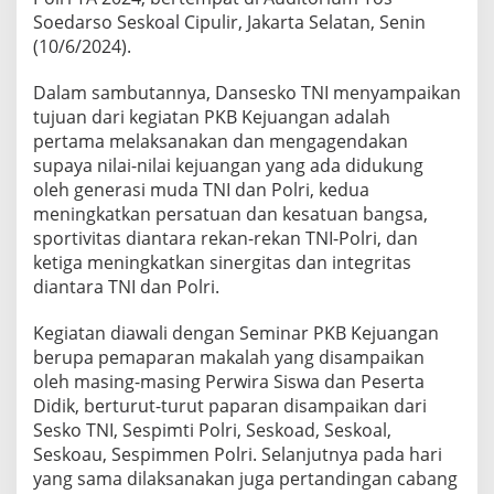
J
Soedarso Seskoal Cipulir, Jakarta Selatan, Senin
u
(10/6/2024).
a
n
Dalam sambutannya, Dansesko TNI menyampaikan
g
,
tujuan dari kegiatan PKB Kejuangan adalah
T
pertama melaksanakan dan mengagendakan
N
supaya nilai-nilai kejuangan yang ada didukung
I
oleh generasi muda TNI dan Polri, kedua
d
a
meningkatkan persatuan dan kesatuan bangsa,
n
sportivitas diantara rekan-rekan TNI-Polri, dan
P
ketiga meningkatkan sinergitas dan integritas
o
diantara TNI dan Polri.
l
r
i
Kegiatan diawali dengan Seminar PKB Kejuangan
T
berupa pemaparan makalah yang disampaikan
i
oleh masing-masing Perwira Siswa dan Peserta
n
Didik, berturut-turut paparan disampaikan dari
g
Sesko TNI, Sespimti Polri, Seskoad, Seskoal,
k
a
Seskoau, Sespimmen Polri. Selanjutnya pada hari
t
yang sama dilaksanakan juga pertandingan cabang
k