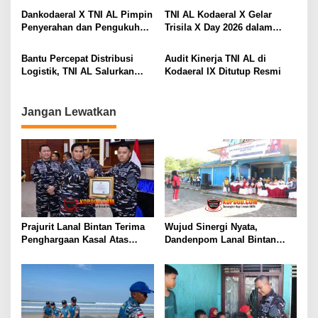
o
TANGKAPAN TIMAH DAN
Samudera 2026
Dankodaeral X TNI AL Pimpin
TNI AL Kodaeral X Gelar
s
LOGAM TANAH JARANG
Penyerahan dan Pengukuhan
Trisila X Day 2026 dalam
SENILAI RP 173,6 MILYAR
Jabatan Strategis di
Rangka Hari Dharma
Lingkungan Kodaeral X
Samudera
Bantu Percepat Distribusi
Audit Kinerja TNI AL di
Logistik, TNI AL Salurkan
Kodaeral IX Ditutup Resmi
Bantuan Bencana Alam
Melalui Udara Ke Takengon
Aceh
Jangan Lewatkan
Prajurit Lanal Bintan Terima
Wujud Sinergi Nyata,
Penghargaan Kasal Atas
Dandenpom Lanal Bintan
Keberhasilan Gagalkan
Hadiri Peringatan May Day
Penyelundupan Narkotika
2026 di Tanjungpinang