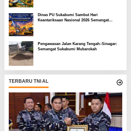
Dinas PU Sukabumi Sambut Hari
Keantariksaan Nasional 2026 Semangat
Muabrokah Bangun Negeri Menuju Masa
Depan
Pengawasan Jalan Karang Tengah–Sinagar:
Semangat Sukabumi Mubarokah
TERBARU TNI AL