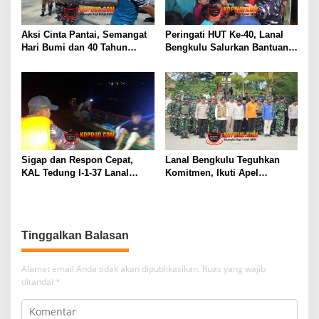
Aksi Cinta Pantai, Semangat
Peringati HUT Ke-40, Lanal
Hari Bumi dan 40 Tahun
Bengkulu Salurkan Bantuan
Pengabdian Lanal Bengkulu
Sembako Ke Panti Asuhan
Sigap dan Respon Cepat,
Lanal Bengkulu Teguhkan
KAL Tedung I-1-37 Lanal
Komitmen, Ikuti Apel
Dumai Selamatkan Nelayan di
Kesiapsiagaan Megathrust
Perairan Selat Rupat
2026 di Tapak Paderi
Tinggalkan Balasan
Alamat email Anda tidak akan dipublikasikan.
Ruas yang wajib
ditandai
*