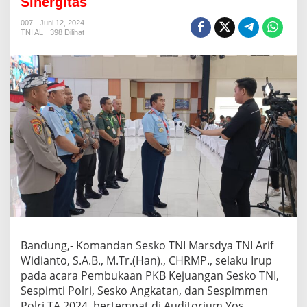
Sinergitas
u
I
007
Juni 12, 2024
n
TNI AL
398 Dilihat
d
o
n
e
s
i
a
E
m
a
s
:
M
e
l
a
l
Bandung,- Komandan Sesko TNI Marsdya TNI Arif
u
Widianto, S.A.B., M.Tr.(Han)., CHRMP., selaku Irup
i
pada acara Pembukaan PKB Kejuangan Sesko TNI,
P
Sespimti Polri, Sesko Angkatan, dan Sespimmen
K
B
Polri TA 2024, bertempat di Auditorium Yos