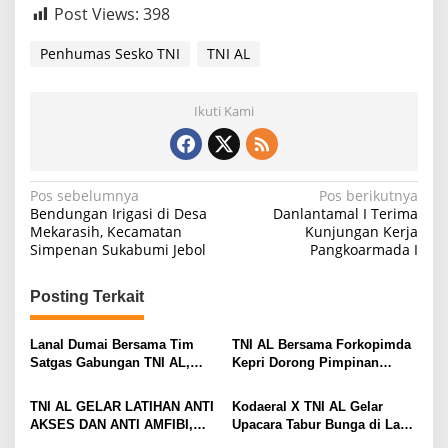
Post Views:
398
Penhumas Sesko TNI
TNI AL
Ikuti Kami
N
Pos sebelumnya
Pos berikutnya
Bendungan Irigasi di Desa
Danlantamal I Terima
a
Mekarasih, Kecamatan
Kunjungan Kerja
Simpenan Sukabumi Jebol
Pangkoarmada I
v
i
Posting Terkait
g
a
Lanal Dumai Bersama Tim
TNI AL Bersama Forkopimda
s
Satgas Gabungan TNI AL,
Kepri Dorong Pimpinan
Berhasil Gagalkan
Menjadi Teladan Dalam
i
Penyelundupan 200 Ton
Pembayaran Zakat
TNI AL GELAR LATIHAN ANTI
Kodaeral X TNI AL Gelar
Arang Bakau di Perairan
p
AKSES DAN ANTI AMFIBI,
Upacara Tabur Bunga di Laut
Kepulauan Meranti
SEKALIGUS PAMERKAN
Dalam Rangka Hari Dharma