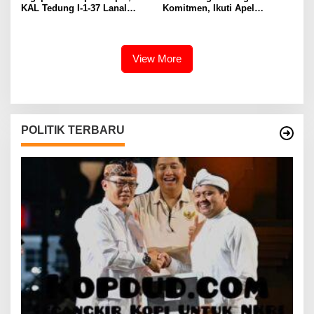
KAL Tedung I-1-37 Lanal
Komitmen, Ikuti Apel
Dumai Selamatkan Nelayan di
Kesiapsiagaan Megathrust
Perairan Selat Rupat
2026 di Tapak Paderi
View More
POLITIK TERBARU