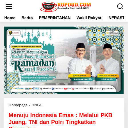
L
e
w
a
Home
Berita
PEMERINTAHAN
Wakil Rakyat
INFRAST
t
i
k
e
k
o
n
t
e
n
Homepage
/
TNI AL
M
e
Menuju Indonesia Emas : Melalui PKB
n
u
Juang, TNI dan Polri Tingkatkan
j