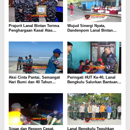
Prajurit Lanal Bintan Terima
Wujud Sinergi Nyata,
Penghargaan Kasal Atas
Dandenpom Lanal Bintan
Keberhasilan Gagalkan
Hadiri Peringatan May Day
Penyelundupan Narkotika
2026 di Tanjungpinang
Aksi Cinta Pantai, Semangat
Peringati HUT Ke-40, Lanal
Hari Bumi dan 40 Tahun
Bengkulu Salurkan Bantuan
Pengabdian Lanal Bengkulu
Sembako Ke Panti Asuhan
Sigap dan Respon Cepat,
Lanal Bengkulu Teguhkan