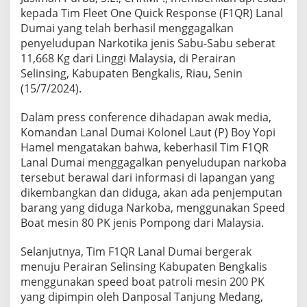
D
kepada Tim Fleet One Quick Response (F1QR) Lanal
u
Dumai yang telah berhasil menggagalkan
m
penyeludupan Narkotika jenis Sabu-Sabu seberat
a
11,668 Kg dari Linggi Malaysia, di Perairan
i
A
Selinsing, Kabupaten Bengkalis, Riau, Senin
t
(15/7/2024).
a
s
Dalam press conference dihadapan awak media,
P
Komandan Lanal Dumai Kolonel Laut (P) Boy Yopi
e
n
Hamel mengatakan bahwa, keberhasil Tim F1QR
a
Lanal Dumai menggagalkan penyeludupan narkoba
n
tersebut berawal dari informasi di lapangan yang
g
dikembangkan dan diduga, akan ada penjemputan
k
a
barang yang diduga Narkoba, menggunakan Speed
p
Boat mesin 80 PK jenis Pompong dari Malaysia.
a
n
Selanjutnya, Tim F1QR Lanal Dumai bergerak
N
menuju Perairan Selinsing Kabupaten Bengkalis
a
r
menggunakan speed boat patroli mesin 200 PK
k
yang dipimpin oleh Danposal Tanjung Medang,
o