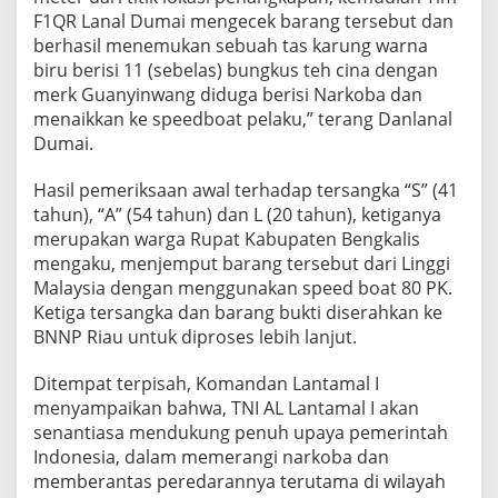
k
F1QR Lanal Dumai mengecek barang tersebut dan
a
berhasil menemukan sebuah tas karung warna
l
biru berisi 11 (sebelas) bungkus teh cina dengan
i
merk Guanyinwang diduga berisi Narkoba dan
s
menaikkan ke speedboat pelaku,” terang Danlanal
R
i
Dumai.
a
u
Hasil pemeriksaan awal terhadap tersangka “S” (41
tahun), “A” (54 tahun) dan L (20 tahun), ketiganya
merupakan warga Rupat Kabupaten Bengkalis
mengaku, menjemput barang tersebut dari Linggi
Malaysia dengan menggunakan speed boat 80 PK.
Ketiga tersangka dan barang bukti diserahkan ke
BNNP Riau untuk diproses lebih lanjut.
Ditempat terpisah, Komandan Lantamal I
menyampaikan bahwa, TNI AL Lantamal I akan
senantiasa mendukung penuh upaya pemerintah
Indonesia, dalam memerangi narkoba dan
memberantas peredarannya terutama di wilayah