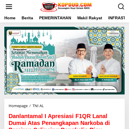
L
e
w
a
Home
Berita
PEMERINTAHAN
Wakil Rakyat
INFRAST
t
i
k
e
k
o
n
t
e
n
Homepage
/
TNI AL
D
a
Danlantamal I Apresiasi F1QR Lanal
n
l
Dumai Atas Penangkapan Narkoba di
a