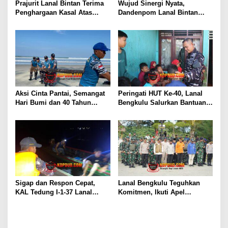
Prajurit Lanal Bintan Terima
Wujud Sinergi Nyata,
Penghargaan Kasal Atas
Dandenpom Lanal Bintan
Keberhasilan Gagalkan
Hadiri Peringatan May Day
Penyelundupan Narkotika
2026 di Tanjungpinang
Aksi Cinta Pantai, Semangat
Peringati HUT Ke-40, Lanal
Hari Bumi dan 40 Tahun
Bengkulu Salurkan Bantuan
Pengabdian Lanal Bengkulu
Sembako Ke Panti Asuhan
Sigap dan Respon Cepat,
Lanal Bengkulu Teguhkan
KAL Tedung I-1-37 Lanal
Komitmen, Ikuti Apel
Dumai Selamatkan Nelayan di
Kesiapsiagaan Megathrust
Perairan Selat Rupat
2026 di Tapak Paderi