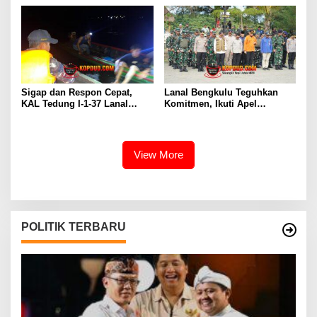
Sigap dan Respon Cepat,
Lanal Bengkulu Teguhkan
KAL Tedung I-1-37 Lanal
Komitmen, Ikuti Apel
Dumai Selamatkan Nelayan di
Kesiapsiagaan Megathrust
Perairan Selat Rupat
2026 di Tapak Paderi
View More
POLITIK TERBARU