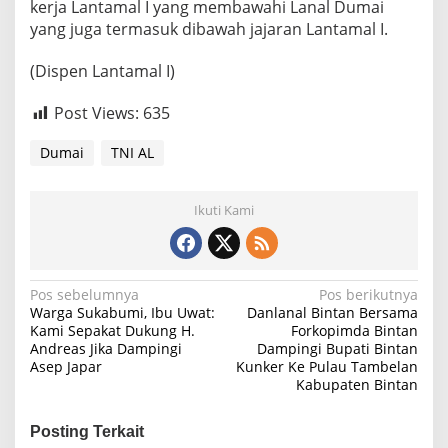
kerja Lantamal I yang membawahi Lanal Dumai
yang juga termasuk dibawah jajaran Lantamal I.
(Dispen Lantamal I)
Post Views:
635
Dumai
TNI AL
Ikuti Kami
N
Pos sebelumnya
Pos berikutnya
Warga Sukabumi, Ibu Uwat:
Danlanal Bintan Bersama
a
Kami Sepakat Dukung H.
Forkopimda Bintan
Andreas Jika Dampingi
Dampingi Bupati Bintan
v
Asep Japar
Kunker Ke Pulau Tambelan
i
Kabupaten Bintan
g
Posting Terkait
a