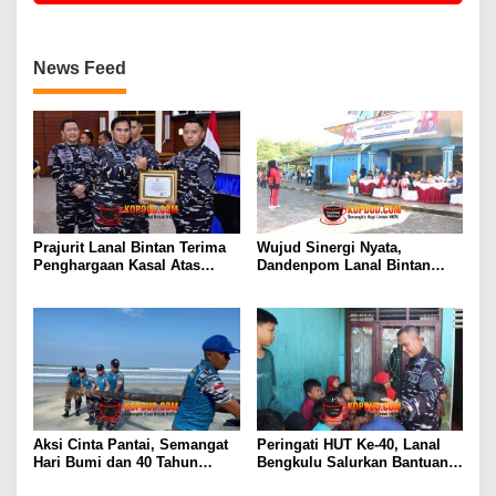
News Feed
Prajurit Lanal Bintan Terima
Wujud Sinergi Nyata,
Penghargaan Kasal Atas
Dandenpom Lanal Bintan
Keberhasilan Gagalkan
Hadiri Peringatan May Day
Penyelundupan Narkotika
2026 di Tanjungpinang
Aksi Cinta Pantai, Semangat
Peringati HUT Ke-40, Lanal
Hari Bumi dan 40 Tahun
Bengkulu Salurkan Bantuan
Pengabdian Lanal Bengkulu
Sembako Ke Panti Asuhan