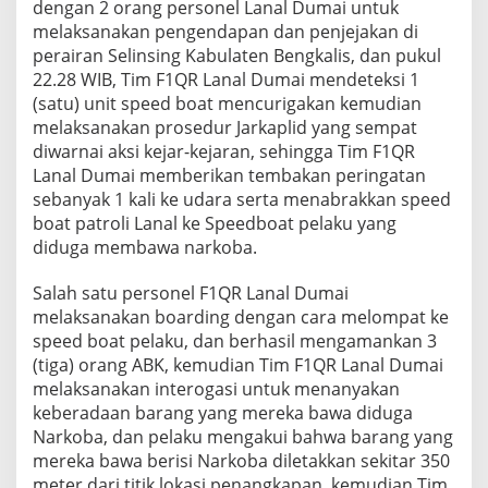
dengan 2 orang personel Lanal Dumai untuk
b
melaksanakan pengendapan dan penjejakan di
a
perairan Selinsing Kabulaten Bengkalis, dan pukul
d
i
22.28 WIB, Tim F1QR Lanal Dumai mendeteksi 1
P
(satu) unit speed boat mencurigakan kemudian
e
melaksanakan prosedur Jarkaplid yang sempat
r
diwarnai aksi kejar-kejaran, sehingga Tim F1QR
a
i
Lanal Dumai memberikan tembakan peringatan
r
sebanyak 1 kali ke udara serta menabrakkan speed
a
boat patroli Lanal ke Speedboat pelaku yang
n
diduga membawa narkoba.
S
e
l
Salah satu personel F1QR Lanal Dumai
i
melaksanakan boarding dengan cara melompat ke
n
speed boat pelaku, dan berhasil mengamankan 3
s
(tiga) orang ABK, kemudian Tim F1QR Lanal Dumai
i
melaksanakan interogasi untuk menanyakan
n
g
keberadaan barang yang mereka bawa diduga
B
Narkoba, dan pelaku mengakui bahwa barang yang
e
mereka bawa berisi Narkoba diletakkan sekitar 350
n
meter dari titik lokasi penangkapan, kemudian Tim
g