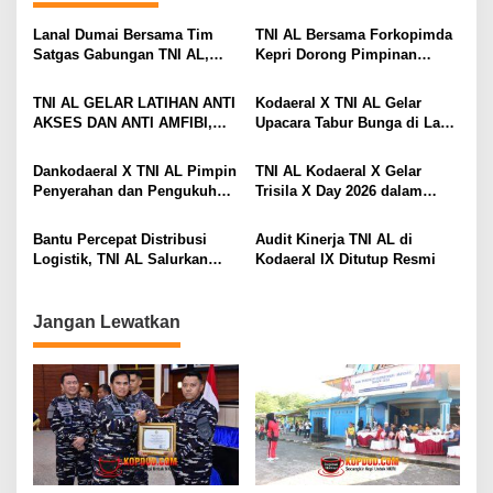
s
Lanal Dumai Bersama Tim
TNI AL Bersama Forkopimda
i
Satgas Gabungan TNI AL,
Kepri Dorong Pimpinan
Berhasil Gagalkan
Menjadi Teladan Dalam
p
Penyelundupan 200 Ton
Pembayaran Zakat
TNI AL GELAR LATIHAN ANTI
Kodaeral X TNI AL Gelar
o
Arang Bakau di Perairan
AKSES DAN ANTI AMFIBI,
Upacara Tabur Bunga di Laut
Kepulauan Meranti
s
SEKALIGUS PAMERKAN
Dalam Rangka Hari Dharma
TANGKAPAN TIMAH DAN
Samudera 2026
Dankodaeral X TNI AL Pimpin
TNI AL Kodaeral X Gelar
LOGAM TANAH JARANG
Penyerahan dan Pengukuhan
Trisila X Day 2026 dalam
SENILAI RP 173,6 MILYAR
Jabatan Strategis di
Rangka Hari Dharma
Lingkungan Kodaeral X
Samudera
Bantu Percepat Distribusi
Audit Kinerja TNI AL di
Logistik, TNI AL Salurkan
Kodaeral IX Ditutup Resmi
Bantuan Bencana Alam
Melalui Udara Ke Takengon
Aceh
Jangan Lewatkan