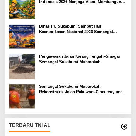
Indonesia 2026 Menjaga Alam, Membangun
Masa Depan
Dinas PU Sukabumi Sambut Hari
Keantariksaan Nasional 2026 Semangat
Muabrokah Bangun Negeri Menuju Masa
Depan
Pengawasan Jalan Karang Tengah–Sinagar:
Semangat Sukabumi Mubarokah
Semangat Sukabumi Mubarokah,
Rekonstruksi Jalan Pakuwon–Cipeuteuy untuk
Mobilitas Masyarakat
TERBARU TNI AL