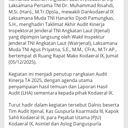
i
Laksamana Pertama TNI Dr. Muhammad Risahdi,
t
M.Si. (Han)., M.Tr.Opsla., mewakili Dankodaeral IX
u
Laksamana Muda TNI Hanarko Djodi Pamungkas,
t
u
S.H., menghadiri Taklimat Akhir Audit Kinerja
p
Inspektorat Jenderal TNI Angkatan Laut (Itjenal)
R
yang dipimpin langsung oleh Wakil Inspektur
e
Jenderal TNI Angkatan Laut (Wairjenal), Laksamana
s
Muda TNI Agus Priyatna, S.E., M.M., CFrA., M.Tr.AP.,
m
i
bertempat di Ruang Rapat Mako Kodaeral IX, Jumat
(05/12/2025).
Kegiatan ini menjadi penutup rangkaian Audit
Kinerja TA 2025, dengan agenda utama
penyampaian hasil temuan dan Laporan Hasil
Audit (LHA) sementara kepada pihak Kodaeral IX.
Turut hadir dalam kegiatan tersebut Dalnis beserta
Tim Audit Itjenal, Kas Guspurla Koarmada III, Kapok
Sahli Kodaeral IX, para Pejabat Utama (PJU)
Kodaeral IX, Asintel dan Aslog Danguspurla