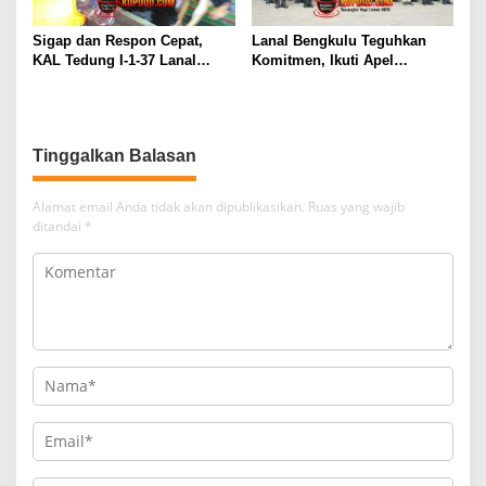
Sigap dan Respon Cepat,
Lanal Bengkulu Teguhkan
KAL Tedung I-1-37 Lanal
Komitmen, Ikuti Apel
Dumai Selamatkan Nelayan di
Kesiapsiagaan Megathrust
Perairan Selat Rupat
2026 di Tapak Paderi
Tinggalkan Balasan
Alamat email Anda tidak akan dipublikasikan.
Ruas yang wajib
ditandai
*