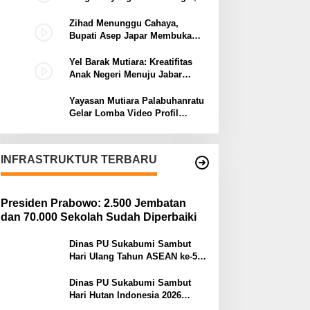
Bupati Asep Japar Respon
dengan Mubarokah
Zihad Menunggu Cahaya,
Bupati Asep Japar Membuka
Jalan Mubarokah
Yel Barak Mutiara: Kreatifitas
Anak Negeri Menuju Jabar
Istimewa dari Sukabumi
Mubarokah
Yayasan Mutiara Palabuhanratu
Gelar Lomba Video Profil
Lembaga: Dukungan Publik
Jadi Barometer
INFRASTRUKTUR TERBARU
Presiden Prabowo: 2.500 Jembatan
dan 70.000 Sekolah Sudah Diperbaiki
Dinas PU Sukabumi Sambut
Hari Ulang Tahun ASEAN ke-59:
Semangat Kolaborasi dan
Pembangunan Berkelanjutan
Dinas PU Sukabumi Sambut
Hari Hutan Indonesia 2026
Menjaga Alam, Membangun