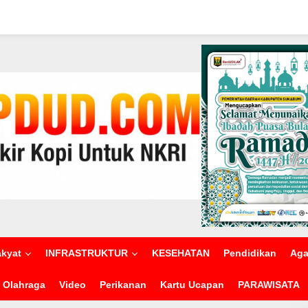
akyat
INFRASTRUKTUR
KESEHATAN
Pendidikan
Ag
Olahraga
Video
Perikanan
Kartu Ucapan
PARAWISATA