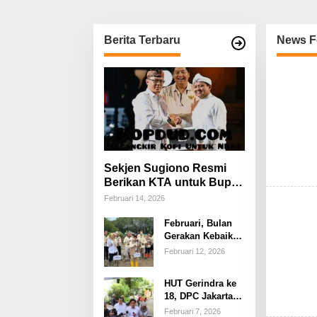
Berita Terbaru
News F
K
o
p
d
u
d
.
c
o
Sekjen Sugiono Resmi
m
Berikan KTA untuk Bupati
Sumedang Dony Ahmad
Februari 14, 2026
yang Gabung Gerindra
Februari, Bulan
Gerakan Kebaikan
Gerindra: Tanam
Februari 12, 2026
1.000 Mangrove
dan Aksi Sosial di
HUT Gerindra ke
Pesisir Lampung
18, DPC Jakarta
Selatan Bergerak
Februari 7, 2026