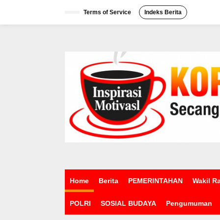
L
e
Terms of Service
Indeks Berita
w
a
t
i
k
e
k
o
n
t
e
n
Home
Berita
PEMERINTAHAN
Wakil R
POLRI
SOSIAL BUDAYA
Pengumuman