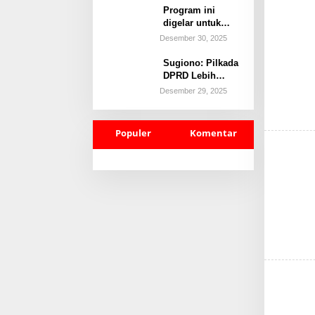
Kebangkitan dan
Program ini
Konsolidasi
digelar untuk
Kader
membekali
Desember 30, 2025
generasi muda
dengan
Sugiono: Pilkada
pengetahuan,
DPRD Lebih
motivasi, dan
Akuntabel dan
Desember 29, 2025
strategi praktis
Efisien
berwirausaha.
Populer
Komentar