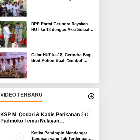
Manfaat pada Lingkungan
Sekitar
DPP Partai Gerindra Rayakan
HUT ke-18 dengan Aksi Sosial
dan Peduli Lingkungan
Gelar HUT ke-18, Gerindra Bagi
Bibit Pohon Buah ‘Simbol’
Keberlanjutan Perjuangan
VIDEO TERBARU
KSP M. Qodari & Kadis Perikanan Sri
Padmoko Temui Nelayan
Palabuhanratu Sukabumi
Ketika Pemimpin Mendengar
Tangisan yang Tak Terdengar,