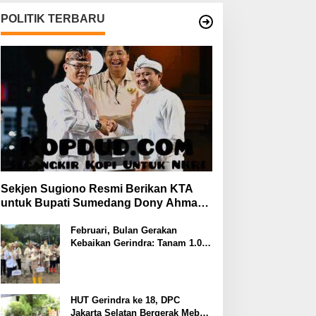
POLITIK TERBARU
Sekjen Sugiono Resmi Berikan KTA
untuk Bupati Sumedang Dony Ahmad
yang Gabung Gerindra
Februari, Bulan Gerakan
Kebaikan Gerindra: Tanam 1.000
Mangrove dan Aksi Sosial di
Pesisir Lampung
HUT Gerindra ke 18, DPC
Jakarta Selatan Bergerak Meberi