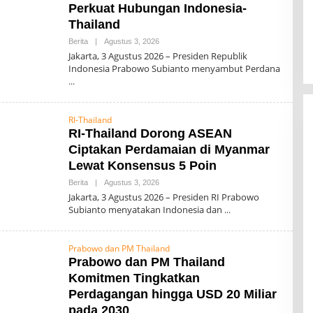
Perkuat Hubungan Indonesia-
Thailand
Berita
|
Agustus 3, 2026
O
L
Jakarta, 3 Agustus 2026 – Presiden Republik
E
Indonesia Prabowo Subianto menyambut Perdana
H
0
0
7
RI-Thailand
RI-Thailand Dorong ASEAN
Ciptakan Perdamaian di Myanmar
Lewat Konsensus 5 Poin
Berita
|
Agustus 3, 2026
O
L
Jakarta, 3 Agustus 2026 – Presiden RI Prabowo
E
Subianto menyatakan Indonesia dan
H
0
0
7
Prabowo dan PM Thailand
Prabowo dan PM Thailand
Komitmen Tingkatkan
Perdagangan hingga USD 20 Miliar
pada 2030