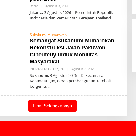
Berita
|
Agustus 3, 2026
O
L
Jakarta, 3 Agustus 2026 – Pemerintah Republik
E
Indonesia dan Pemerintah Kerajaan Thailand
H
0
0
7
Sukabumi Mubarokah
Semangat Sukabumi Mubarokah,
Rekonstruksi Jalan Pakuwon–
Cipeuteuy untuk Mobilitas
Masyarakat
INFRASTRUKTUR
,
PU
|
Agustus 3, 2026
O
L
Sukabumi, 3 Agustus 2026 – Di Kecamatan
E
Kabandungan, derap pembangunan kembali
H
bergema.
0
0
7
Lihat Selengkapnya