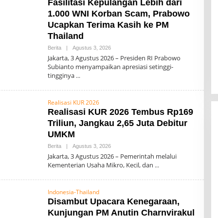
Fasilitasi Kepulangan Lebih dari
1.000 WNI Korban Scam, Prabowo
Ucapkan Terima Kasih ke PM
Thailand
Berita
|
Agustus 3, 2026
O
L
Jakarta, 3 Agustus 2026 – Presiden RI Prabowo
E
Subianto menyampaikan apresiasi setinggi-
H
tingginya
0
0
7
Realisasi KUR 2026
Realisasi KUR 2026 Tembus Rp169
Triliun, Jangkau 2,65 Juta Debitur
UMKM
Berita
|
Agustus 3, 2026
O
L
Jakarta, 3 Agustus 2026 – Pemerintah melalui
E
Kementerian Usaha Mikro, Kecil, dan
H
0
0
7
Indonesia-Thailand
Disambut Upacara Kenegaraan,
Kunjungan PM Anutin Charnvirakul