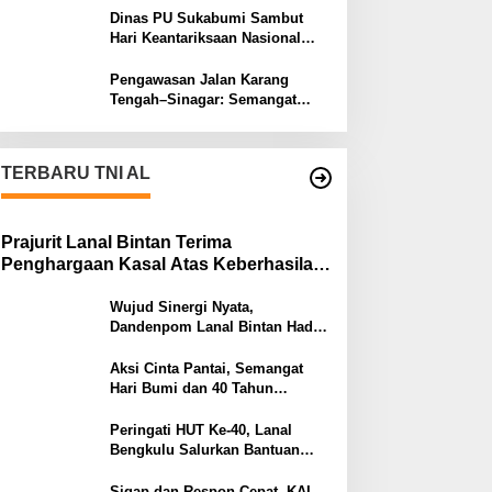
Masa Depan
Dinas PU Sukabumi Sambut
Hari Keantariksaan Nasional
2026 Semangat Muabrokah
Bangun Negeri Menuju Masa
Pengawasan Jalan Karang
Depan
Tengah–Sinagar: Semangat
Sukabumi Mubarokah
TERBARU TNI AL
Prajurit Lanal Bintan Terima
Penghargaan Kasal Atas Keberhasilan
Gagalkan Penyelundupan Narkotika
Wujud Sinergi Nyata,
Dandenpom Lanal Bintan Hadiri
Peringatan May Day 2026 di
Tanjungpinang
Aksi Cinta Pantai, Semangat
Hari Bumi dan 40 Tahun
Pengabdian Lanal Bengkulu
Peringati HUT Ke-40, Lanal
Bengkulu Salurkan Bantuan
Sembako Ke Panti Asuhan
Sigap dan Respon Cepat, KAL