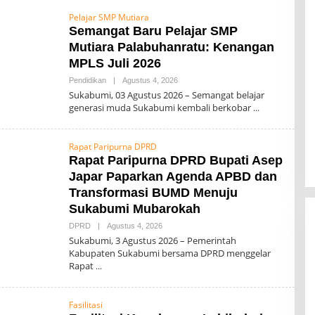
0
7
Pelajar SMP Mutiara
Semangat Baru Pelajar SMP
Mutiara Palabuhanratu: Kenangan
MPLS Juli 2026
Pendidikan
|
Agustus 4, 2026
O
L
Sukabumi, 03 Agustus 2026 – Semangat belajar
E
generasi muda Sukabumi kembali berkobar
H
0
0
7
Rapat Paripurna DPRD
Rapat Paripurna DPRD Bupati Asep
Japar Paparkan Agenda APBD dan
Transformasi BUMD Menuju
Sukabumi Mubarokah
DPRD
|
Agustus 4, 2026
O
L
Sukabumi, 3 Agustus 2026 – Pemerintah
E
Kabupaten Sukabumi bersama DPRD menggelar
H
Rapat
0
0
7
Fasilitasi