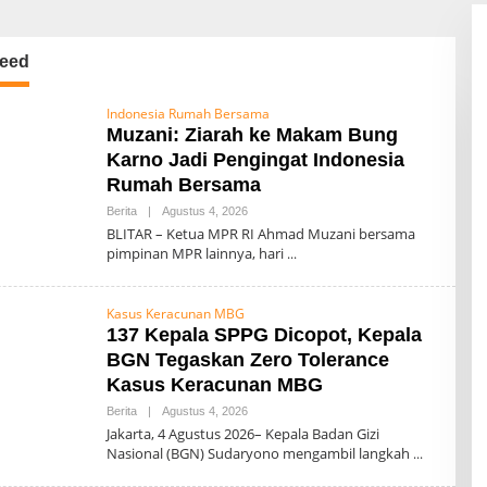
eed
Indonesia Rumah Bersama
Muzani: Ziarah ke Makam Bung
Karno Jadi Pengingat Indonesia
Rumah Bersama
Berita
|
Agustus 4, 2026
O
L
BLITAR – Ketua MPR RI Ahmad Muzani bersama
E
pimpinan MPR lainnya, hari
H
0
0
7
Kasus Keracunan MBG
137 Kepala SPPG Dicopot, Kepala
BGN Tegaskan Zero Tolerance
Kasus Keracunan MBG
Berita
|
Agustus 4, 2026
O
L
Jakarta, 4 Agustus 2026– Kepala Badan Gizi
E
Nasional (BGN) Sudaryono mengambil langkah
H
0