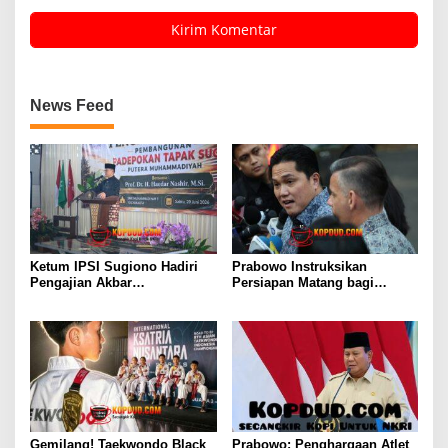
News Feed
Ketum IPSI Sugiono Hadiri
Prabowo Instruksikan
Pengajian Akbar
Persiapan Matang bagi
Pembangunan Padepokan
Timnas Indonesia Jelang
Tapak Suci di Jogja
Kualifikasi Piala Dunia 2030
Gemilang! Taekwondo Black
Prabowo: Penghargaan Atlet