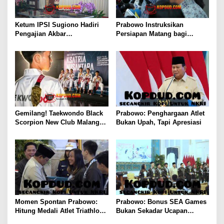
Ketum IPSI Sugiono Hadiri
Prabowo Instruksikan
Pengajian Akbar
Persiapan Matang bagi
Pembangunan Padepokan
Timnas Indonesia Jelang
Tapak Suci di Jogja
Kualifikasi Piala Dunia 2030
Gemilang! Taekwondo Black
Prabowo: Penghargaan Atlet
Scorpion New Club Malang
Bukan Upah, Tapi Apresiasi
Sabet 14 Medali di Kejuaraan
Internasional Ksatria
Nusantara 2026
Momen Spontan Prabowo:
Prabowo: Bonus SEA Games
Hitung Medali Atlet Triathlon
Bukan Sekadar Ucapan
Indonesia
Terima Kasih