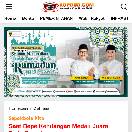
L
e
w
a
Home
Berita
PEMERINTAHAN
Wakil Rakyat
INFRAST
t
i
k
e
k
o
n
t
e
n
Homepage
/
Olahraga
S
a
Sepakbola Kita
a
t
Saat Bepe Kehilangan Medali Juara
B