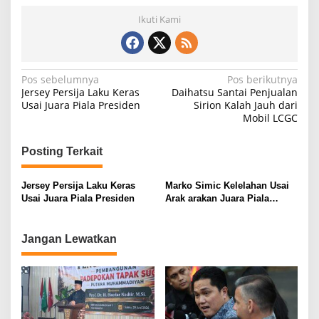
Ikuti Kami
N
Pos sebelumnya
Pos berikutnya
Jersey Persija Laku Keras
Daihatsu Santai Penjualan
a
Usai Juara Piala Presiden
Sirion Kalah Jauh dari
Mobil LCGC
v
i
Posting Terkait
g
a
Jersey Persija Laku Keras
Marko Simic Kelelahan Usai
s
Usai Juara Piala Presiden
Arak arakan Juara Piala
Presiden
i
p
Jangan Lewatkan
o
s