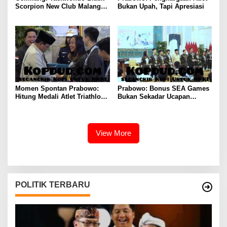
Scorpion New Club Malang
Bukan Upah, Tapi Apresiasi
Sabet 14 Medali di Kejuaraan
Internasional Ksatria
Nusantara 2026
Momen Spontan Prabowo:
Prabowo: Bonus SEA Games
Hitung Medali Atlet Triathlon
Bukan Sekadar Ucapan
Indonesia
Terima Kasih
View More
POLITIK TERBARU