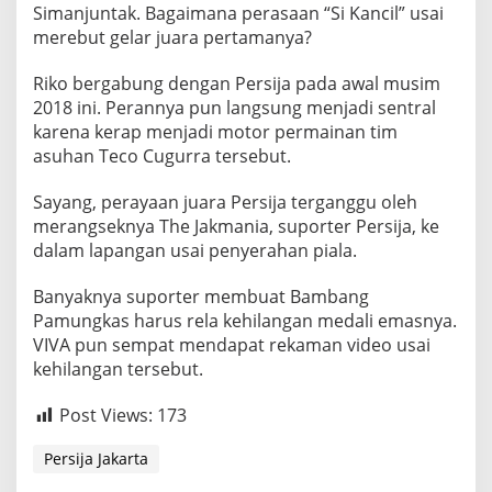
Simanjuntak. Bagaimana perasaan “Si Kancil” usai
i
a
merebut gelar juara pertamanya?
l
a
Riko bergabung dengan Persija pada awal musim
P
2018 ini. Perannya pun langsung menjadi sentral
r
karena kerap menjadi motor permainan tim
e
s
asuhan Teco Cugurra tersebut.
i
d
Sayang, perayaan juara Persija terganggu oleh
e
merangseknya The Jakmania, suporter Persija, ke
n
dalam lapangan usai penyerahan piala.
Banyaknya suporter membuat Bambang
Pamungkas harus rela kehilangan medali emasnya.
VIVA pun sempat mendapat rekaman video usai
kehilangan tersebut.
Post Views:
173
Persija Jakarta