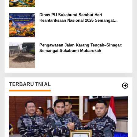
Dinas PU Sukabumi Sambut Hari
Keantariksaan Nasional 2026 Semangat
Muabrokah Bangun Negeri Menuju Masa
Depan
Pengawasan Jalan Karang Tengah–Sinagar:
Semangat Sukabumi Mubarokah
TERBARU TNI AL