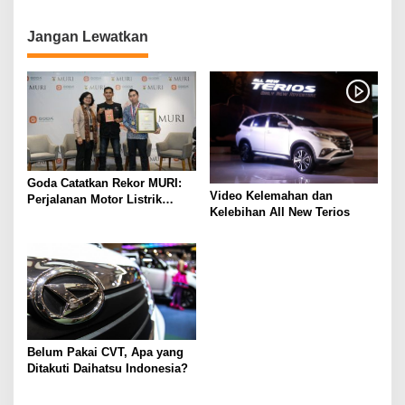
o
s
Jangan Lewatkan
Goda Catatkan Rekor MURI:
Video Kelemahan dan
Perjalanan Motor Listrik
Kelebihan All New Terios
Terjauh di Indonesia
Belum Pakai CVT, Apa yang
Ditakuti Daihatsu Indonesia?