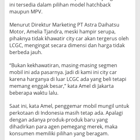
a
ini tersedia dalam pilihan model hatchback
l
maupun MPV.
a
h
Menurut Direktur Marketing PT Astra Daihatsu
J
Motor, Amelia Tjandra, meski hampir serupa,
a
u
pihaknya tidak khawatir city car akan tergerus oleh
h
LCGC, mengingat secara dimensi dan harga tidak
d
berbeda jauh.
a
r
“Bukan kekhawatiran, masing-masing segmen
i
M
mobil ini ada pasarnya. Jadi di kami ini city car
o
karena harganya di luar LCGC ada yang beli tetapi
b
memang enggak besar,” kata Amel di Jakarta
i
beberapa waktu lalu.
l
L
C
Saat ini, kata Amel, penggemar mobil mungil untuk
G
perkotaan di Indonesia masih tetap ada. Apalagi
C
dengan adanya produk-produk baru yang
dihadirkan para agen pemegang merek, maka
konsumen memiliki pilihan yang beragam.