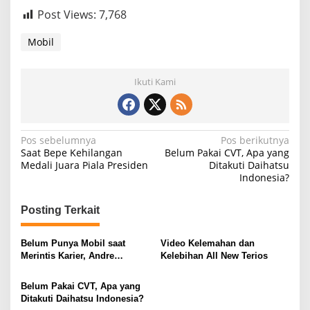
Post Views:
7,768
Mobil
Ikuti Kami
N
Pos sebelumnya
Pos berikutnya
Saat Bepe Kehilangan
Belum Pakai CVT, Apa yang
a
Medali Juara Piala Presiden
Ditakuti Daihatsu
Indonesia?
v
i
Posting Terkait
g
a
Belum Punya Mobil saat
Video Kelemahan dan
s
Merintis Karier, Andre
Kelebihan All New Terios
Taulany: Ke Mana-mana Naik
i
Angkot
Belum Pakai CVT, Apa yang
p
Ditakuti Daihatsu Indonesia?