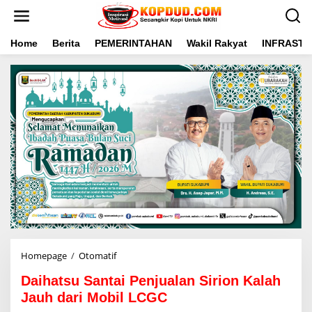
L
e
w
a
Home
Berita
PEMERINTAHAN
Wakil Rakyat
INFRAST
t
i
k
e
k
o
n
t
e
n
Homepage
/
Otomatif
D
a
Daihatsu Santai Penjualan Sirion Kalah
i
h
Jauh dari Mobil LCGC
a