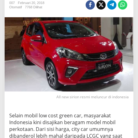
t
007
Februari 20, 2018
Otomatif
7768 Dilihat
s
u
S
a
n
t
a
i
P
e
n
j
u
a
l
a
All new sirion resmi meluncur di indonesia
n
S
i
r
Selain mobil low cost green car, masyarakat
i
Indonesia kini disajikan beragam model mobil
o
perkotaan. Dari sisi harga, city car umumnya
n
dibanderol lebih mahal daripada LCGC yang saat
K