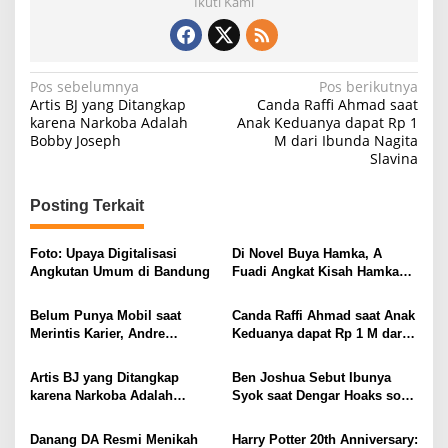
Ikuti Kami
N
Pos sebelumnya
Pos berikutnya
Artis BJ yang Ditangkap
Canda Raffi Ahmad saat
a
karena Narkoba Adalah
Anak Keduanya dapat Rp 1
Bobby Joseph
M dari Ibunda Nagita
v
Slavina
i
g
Posting Terkait
a
s
Foto: Upaya Digitalisasi
Di Novel Buya Hamka, A
Angkutan Umum di Bandung
Fuadi Angkat Kisah Hamka
i
dengan Bung Karno dan Haji
Rasul
p
Belum Punya Mobil saat
Canda Raffi Ahmad saat Anak
Merintis Karier, Andre
Keduanya dapat Rp 1 M dari
o
Taulany: Ke Mana-mana Naik
Ibunda Nagita Slavina
s
Angkot
Artis BJ yang Ditangkap
Ben Joshua Sebut Ibunya
karena Narkoba Adalah
Syok saat Dengar Hoaks soal
Bobby Joseph
Ia Ditangkap karena Narkoba
Danang DA Resmi Menikah
Harry Potter 20th Anniversary: