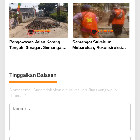
Masa Depan
Bangun Negeri Menuju Masa
Depan
Pengawasan Jalan Karang
Semangat Sukabumi
Tengah–Sinagar: Semangat
Mubarokah, Rekonstruksi
Sukabumi Mubarokah
Jalan Pakuwon–Cipeuteuy
untuk Mobilitas Masyarakat
Tinggalkan Balasan
Alamat email Anda tidak akan dipublikasikan.
Ruas yang wajib
ditandai
*