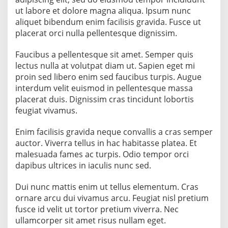
a
ut labore et dolore magna aliqua. Ipsum nunc
r
aliquet bibendum enim facilisis gravida. Fusce ut
a
placerat orci nulla pellentesque dignissim.
h
-
m
Faucibus a pellentesque sit amet. Semper quis
a
lectus nulla at volutpat diam ut. Sapien eget mi
r
proin sed libero enim sed faucibus turpis. Augue
a
interdum velit euismod in pellentesque massa
h
d
placerat duis. Dignissim cras tincidunt lobortis
a
feugiat vivamus.
n
U
Enim facilisis gravida neque convallis a cras semper
n
auctor. Viverra tellus in hac habitasse platea. Et
g
k
malesuada fames ac turpis. Odio tempor orci
i
dapibus ultrices in iaculis nunc sed.
t
B
Dui nunc mattis enim ut tellus elementum. Cras
i
ornare arcu dui vivamus arcu. Feugiat nisl pretium
a
y
fusce id velit ut tortor pretium viverra. Nec
a
ullamcorper sit amet risus nullam eget.
P