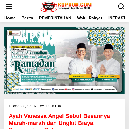
L
e
w
a
Home
Berita
PEMERINTAHAN
Wakil Rakyat
INFRAST
t
i
k
e
k
o
n
t
e
n
Homepage
/
INFRASTRUKTUR
A
y
Ayah Vanessa Angel Sebut Besannya
a
h
Marah-marah dan Ungkit Biaya
V