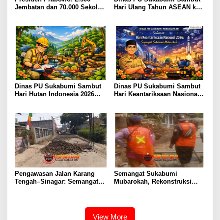
Jembatan dan 70.000 Sekolah
Hari Ulang Tahun ASEAN ke-
Sudah Diperbaiki
59: Semangat Kolaborasi dan
Pembangunan Berkelanjutan
Dinas PU Sukabumi Sambut
Dinas PU Sukabumi Sambut
Hari Hutan Indonesia 2026
Hari Keantariksaan Nasional
Menjaga Alam, Membangun
2026 Semangat Muabrokah
Masa Depan
Bangun Negeri Menuju Masa
Depan
Pengawasan Jalan Karang
Semangat Sukabumi
Tengah–Sinagar: Semangat
Mubarokah, Rekonstruksi
Sukabumi Mubarokah
Jalan Pakuwon–Cipeuteuy
untuk Mobilitas Masyarakat
View More