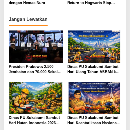
dengan Hemas Nura
Return to Hogwarts Siap
Dirilis 1 Januari 2022
Jangan Lewatkan
Presiden Prabowo: 2.500
Dinas PU Sukabumi Sambut
Jembatan dan 70.000 Sekolah
Hari Ulang Tahun ASEAN ke-
Sudah Diperbaiki
59: Semangat Kolaborasi dan
Pembangunan Berkelanjutan
Dinas PU Sukabumi Sambut
Dinas PU Sukabumi Sambut
Hari Hutan Indonesia 2026
Hari Keantariksaan Nasional
Menjaga Alam, Membangun
2026 Semangat Muabrokah