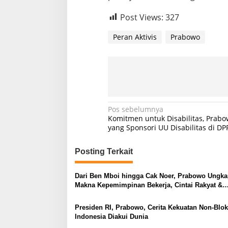
g
Post Views:
327
Peran Aktivis
Prabowo
N
Pos sebelumnya
Komitmen untuk Disabilitas, Prabo
a
yang Sponsori UU Disabilitas di DP
v
Posting Terkait
i
g
Dari Ben Mboi hingga Cak Noer, Prabowo Ungk
a
Makna Kepemimpinan Bekerja, Cintai Rakyat &
s
Gunakan Akal Sehat
Presiden RI, Prabowo, Cerita Kekuatan Non-Blok
i
Indonesia Diakui Dunia
p