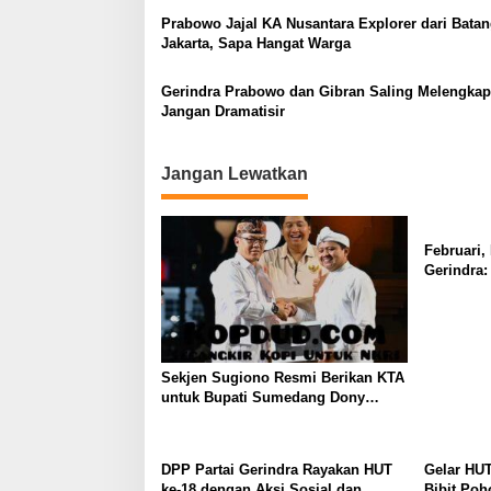
o
Prabowo Jajal KA Nusantara Explorer dari Batan
Jakarta, Sapa Hangat Warga
s
Gerindra Prabowo dan Gibran Saling Melengkap
Jangan Dramatisir
Jangan Lewatkan
Februari,
Gerindra
dan Aksi 
Sekjen Sugiono Resmi Berikan KTA
untuk Bupati Sumedang Dony
Ahmad yang Gabung Gerindra
DPP Partai Gerindra Rayakan HUT
Gelar HUT
ke-18 dengan Aksi Sosial dan
Bibit Poh