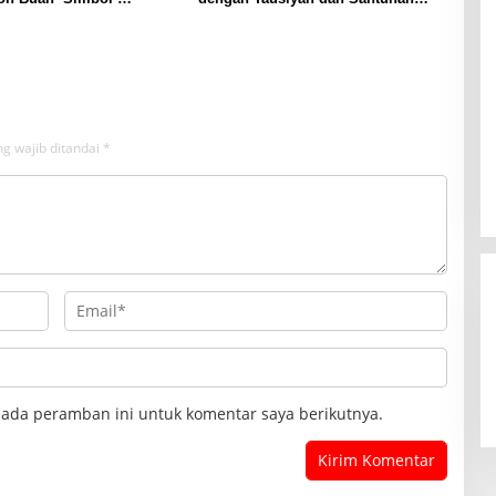
utan Perjuangan
bagi 500 Anak Yatim
g wajib ditandai
*
pada peramban ini untuk komentar saya berikutnya.