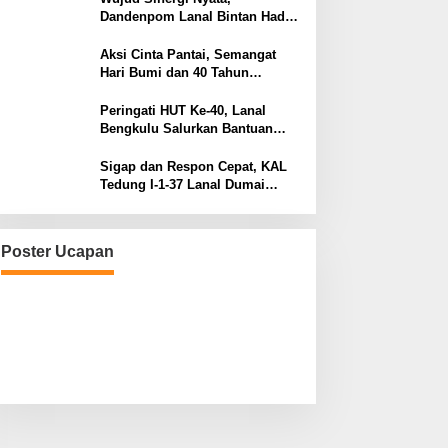
Dandenpom Lanal Bintan Hadiri
Peringatan May Day 2026 di
Tanjungpinang
Aksi Cinta Pantai, Semangat
Hari Bumi dan 40 Tahun
Pengabdian Lanal Bengkulu
Peringati HUT Ke-40, Lanal
Bengkulu Salurkan Bantuan
Sembako Ke Panti Asuhan
Sigap dan Respon Cepat, KAL
Tedung I-1-37 Lanal Dumai
Selamatkan Nelayan di Perairan
Selat Rupat
Poster Ucapan