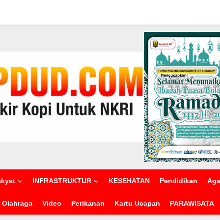
akyat
INFRASTRUKTUR
KESEHATAN
Pendidikan
Ag
Olahraga
Video
Perikanan
Kartu Ucapan
PARAWISATA