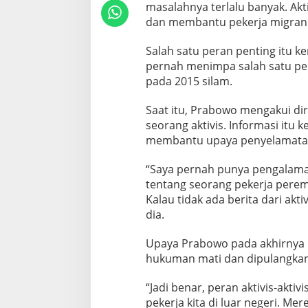
masalahnya terlalu banyak. Akt
:
dan membantu pekerja migran 
P
e
r
Salah satu peran penting itu 
a
pernah menimpa salah satu peke
n
pada 2015 silam.
A
k
Saat itu, Prabowo mengakui dir
t
i
seorang aktivis. Informasi itu
v
membantu upaya penyelamatan 
i
s
“Saya pernah punya pengalaman
S
tentang seorang pekerja perem
a
n
Kalau tidak ada berita dari aktiv
g
dia.
a
t
Upaya Prabowo pada akhirnya m
P
hukuman mati dan dipulangkan
e
n
t
“Jadi benar, peran aktivis-akti
i
pekerja kita di luar negeri. M
n