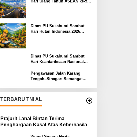
Hari Ulang Tahun ASEAN ke-59:
Semangat Kolaborasi dan
Pembangunan Berkelanjutan
Dinas PU Sukabumi Sambut
Hari Hutan Indonesia 2026
Menjaga Alam, Membangun
Masa Depan
Dinas PU Sukabumi Sambut
Hari Keantariksaan Nasional
2026 Semangat Muabrokah
Bangun Negeri Menuju Masa
Pengawasan Jalan Karang
Depan
Tengah–Sinagar: Semangat
Sukabumi Mubarokah
TERBARU TNI AL
Prajurit Lanal Bintan Terima
Penghargaan Kasal Atas Keberhasilan
Gagalkan Penyelundupan Narkotika
Wujud Sinergi Nyata,