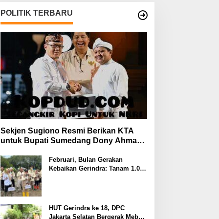
POLITIK TERBARU
Sekjen Sugiono Resmi Berikan KTA
untuk Bupati Sumedang Dony Ahmad
yang Gabung Gerindra
Februari, Bulan Gerakan
Kebaikan Gerindra: Tanam 1.000
Mangrove dan Aksi Sosial di
Pesisir Lampung
HUT Gerindra ke 18, DPC
Jakarta Selatan Bergerak Meberi