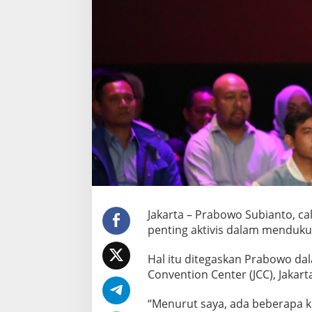
G
a
n
t
u
n
g
d
i
M
a
l
a
y
s
i
a
Jakarta – Prabowo Subianto, c
,
penting aktivis dalam menduku
P
r
Hal itu ditegaskan Prabowo dal
a
b
Convention Center (JCC), Jakarta
o
w
“Menurut saya, ada beberapa k
o