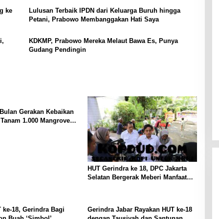
g ke
Lulusan Terbaik IPDN dari Keluarga Buruh hingga
Petani, Prabowo Membanggakan Hati Saya
i,
KDKMP, Prabowo Mereka Melaut Bawa Es, Punya
Gudang Pendingin
 Bulan Gerakan Kebaikan
: Tanam 1.000 Mangrove
Sosial di Pesisir Lampung
HUT Gerindra ke 18, DPC Jakarta
Selatan Bergerak Meberi Manfaat
pada Lingkungan Sekitar
 ke-18, Gerindra Bagi
Gerindra Jabar Rayakan HUT ke-18
on Buah ‘Simbol’
dengan Tausiyah dan Santunan