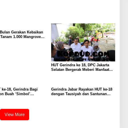
 Bulan Gerakan Kebaikan
: Tanam 1.000 Mangrove
Sosial di Pesisir Lampung
HUT Gerindra ke 18, DPC Jakarta
Selatan Bergerak Meberi Manfaat
pada Lingkungan Sekitar
 ke-18, Gerindra Bagi
Gerindra Jabar Rayakan HUT ke-18
on Buah ‘Simbol’
dengan Tausiyah dan Santunan
utan Perjuangan
bagi 500 Anak Yatim
View More