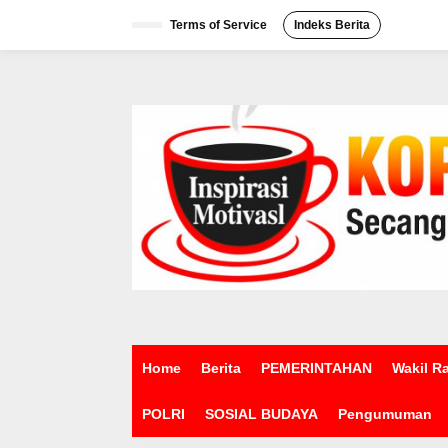
L
e
Terms of Service
Indeks Berita
w
a
t
i
k
e
k
o
n
t
e
n
Home
Berita
PEMERINTAHAN
Wakil R
POLRI
SOSIAL BUDAYA
Pengumuman