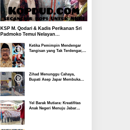
KSP M. Qodari & Kadis Perikanan Sri
Padmoko Temui Nelayan
Palabuhanratu Sukabumi
Ketika Pemimpin Mendengar
Tangisan yang Tak Terdengar,
Bupati Asep Japar Respon
dengan Mubarokah
Zihad Menunggu Cahaya,
Bupati Asep Japar Membuka
Jalan Mubarokah
Yel Barak Mutiara: Kreatifitas
Anak Negeri Menuju Jabar
Istimewa dari Sukabumi
Mubarokah