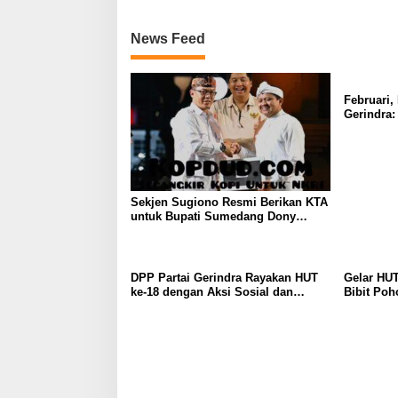
News Feed
Februari,
Gerindra
dan Aksi 
Sekjen Sugiono Resmi Berikan KTA
untuk Bupati Sumedang Dony
Ahmad yang Gabung Gerindra
DPP Partai Gerindra Rayakan HUT
Gelar HUT
ke-18 dengan Aksi Sosial dan
Bibit Poh
Peduli Lingkungan
Keberlanj