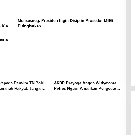
Mensesneg: Presiden Ingin Disiplin Prosedur MBG
 Kian
Ditingkatkan
sama
epada Perwira TNIPolri
AKBP Prayoga Angga Widyatama
Amanah Rakyat, Jangan
Polres Ngawi Amankan Pengedar
akan Jabatan!
Sabu dengan Barang Bukti Puluhan
Gram