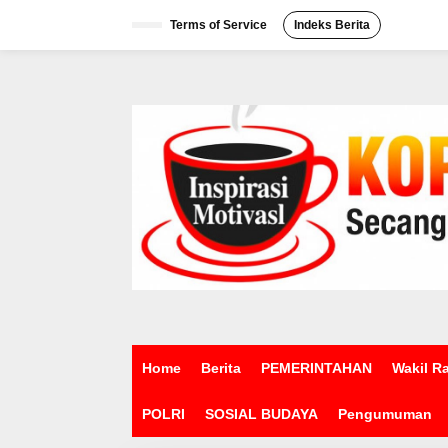
L
e
Terms of Service
Indeks Berita
w
a
t
i
k
e
k
o
n
t
e
n
Home
Berita
PEMERINTAHAN
Wakil R
POLRI
SOSIAL BUDAYA
Pengumuman