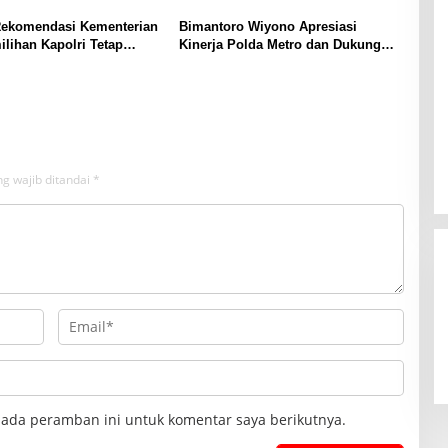
Rekomendasi Kementerian
Bimantoro Wiyono Apresiasi
ilihan Kapolri Tetap
Kinerja Polda Metro dan Dukung
 Presiden
Panja Kasus Air Keras Aktivis
Kontras
g wajib ditandai
*
pada peramban ini untuk komentar saya berikutnya.