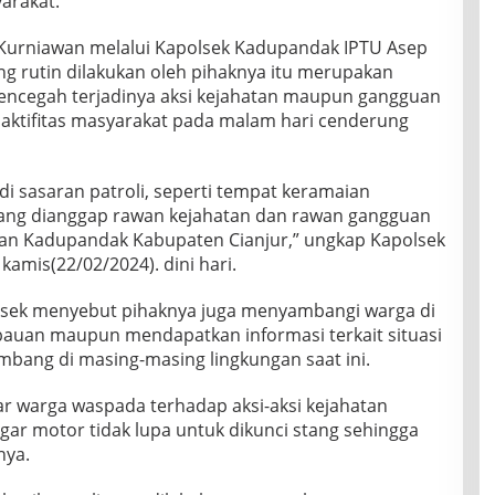
arakat.
 Kurniawan melalui Kapolsek Kadupandak IPTU Asep
ng rutin dilakukan oleh pihaknya itu merupakan
encegah terjadinya aksi kejahatan maupun gangguan
aktifitas masyarakat pada malam hari cenderung
di sasaran patroli, seperti tempat keramaian
 yang dianggap rawan kejahatan dan rawan gangguan
an Kadupandak Kabupaten Cianjur,” ungkap Kapolsek
amis(22/02/2024). dini hari.
olsek menyebut pihaknya juga menyambangi warga di
uan maupun mendapatkan informasi terkait situasi
bang di masing-masing lingkungan saat ini.
ar warga waspada terhadap aksi-aksi kejahatan
gar motor tidak lupa untuk dikunci stang sehingga
nya.