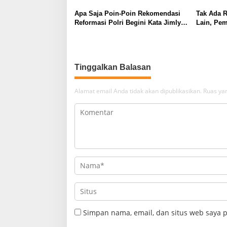
Apa Saja Poin-Poin Rekomendasi
Tak Ada 
Reformasi Polri Begini Kata Jimly
Lain, Pem
Asshiddiqie
Wewenang
Tinggalkan Balasan
Alamat email Anda tidak akan dipublikasikan.
Ruas yan
Simpan nama, email, dan situs web saya 