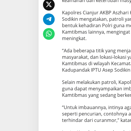
keamanan dan ketertiban masy
a
n
Kapolres Cianjur AKBP Aszhari
d
Sodikin mengatakan, patroli ya
a
bentuk kehadiran Polri guna m
k
u
Kamtibmas lainnya, mengingat 
n
meningkat.
t
u
“Ada beberapa titik yang menja
k
masyarakat, dan lokasi-lokasi
A
n
Kamtibmas di wilayah Kecamat
t
Kadupandak IPTU Asep Sodikin k
i
s
Selain melakukan patroli, Kap
i
guna dapat menyampaikan imba
p
a
Kamtibmas yang sedang berkem
s
i
“Untuk imbauannya, intinya ag
G
seperti pencurian, contohnya a
a
terhindar dari curanmor,” kata
n
g
g