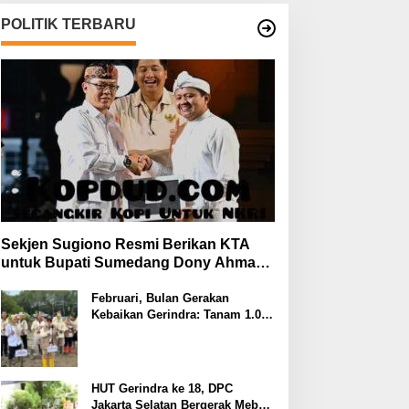
POLITIK TERBARU
Sekjen Sugiono Resmi Berikan KTA
untuk Bupati Sumedang Dony Ahmad
yang Gabung Gerindra
Februari, Bulan Gerakan
Kebaikan Gerindra: Tanam 1.000
Mangrove dan Aksi Sosial di
Pesisir Lampung
HUT Gerindra ke 18, DPC
Jakarta Selatan Bergerak Meberi