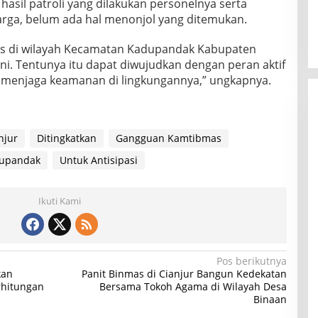
hasil patroli yang dilakukan personelnya serta
warga, belum ada hal menonjol yang ditemukan.
as di wilayah Kecamatan Kadupandak Kabupaten
 ini. Tentunya itu dapat diwujudkan dengan peran aktif
t menjaga keamanan di lingkungannya,” ungkapnya.
njur
Ditingkatkan
Gangguan Kamtibmas
dupandak
Untuk Antisipasi
Ikuti Kami
Pos berikutnya
kan
Panit Binmas di Cianjur Bangun Kedekatan
rhitungan
Bersama Tokoh Agama di Wilayah Desa
Binaan