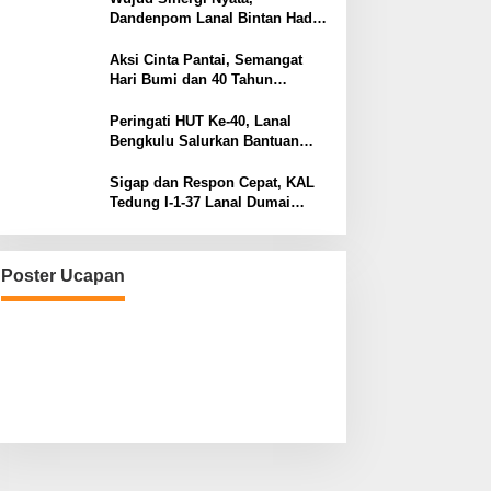
Dandenpom Lanal Bintan Hadiri
Peringatan May Day 2026 di
Tanjungpinang
Aksi Cinta Pantai, Semangat
Hari Bumi dan 40 Tahun
Pengabdian Lanal Bengkulu
Peringati HUT Ke-40, Lanal
Bengkulu Salurkan Bantuan
Sembako Ke Panti Asuhan
Sigap dan Respon Cepat, KAL
Tedung I-1-37 Lanal Dumai
Selamatkan Nelayan di Perairan
Selat Rupat
Poster Ucapan