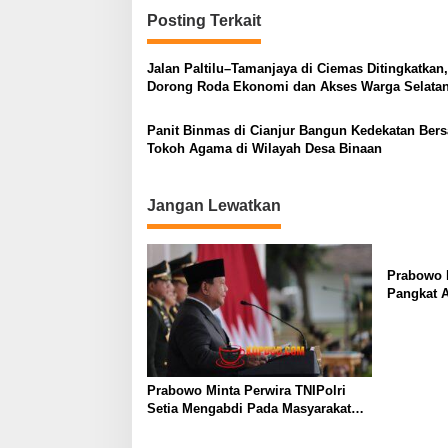
i
i
n
Posting Terkait
g
a
l
a
Jalan Paltilu–Tamanjaya di Ciemas Ditingkatkan,
i
s
Dorong Roda Ekonomi dan Akses Warga Selatan
t
lancar
a
i
s
Panit Binmas di Cianjur Bangun Kedekatan Ber
p
Tokoh Agama di Wilayah Desa Binaan
o
s
Jangan Lewatkan
Prabowo k
Pangkat 
Salahgun
Prabowo Minta Perwira TNIPolri
Setia Mengabdi Pada Masyarakat
Anda Digaji dan Diberi Makan Oleh
Rakyat!