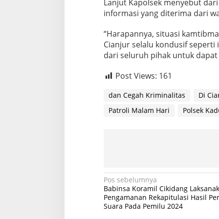
Lanjut Kapolsek menyebut dari 
u
informasi yang diterima dari 
a
n
“Harapannya, situasi kamtibm
K
a
Cianjur selalu kondusif seperti
m
dari seluruh pihak untuk dapa
t
i
Post Views:
161
b
m
dan Cegah Kriminalitas
Di Cia
a
s
Patroli Malam Hari
Polsek Ka
d
a
n
C
e
g
a
h
N
Pos sebelumnya
K
Babinsa Koramil Cikidang Laksana
r
a
Pengamanan Rekapitulasi Hasil Pe
i
Suara Pada Pemilu 2024
v
m