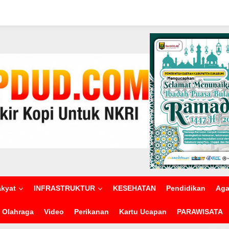
akyat
INFRASTRUKTUR
KESEHATAN
Pendidikan
Ag
Olahraga
Video
Perikanan
Kartu Ucapan
PARAWISATA