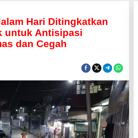
 Malam Hari Ditingkatkan
 untuk Antisipasi
as dan Cegah