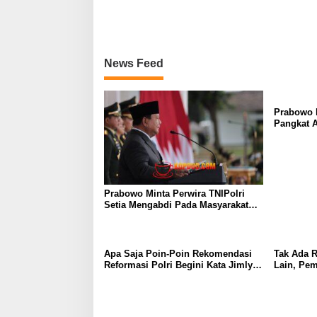
News Feed
Prabowo k
Pangkat 
Salahgun
Prabowo Minta Perwira TNIPolri
Setia Mengabdi Pada Masyarakat
Anda Digaji dan Diberi Makan Oleh
Rakyat!
Apa Saja Poin-Poin Rekomendasi
Tak Ada 
Reformasi Polri Begini Kata Jimly
Lain, Pem
Asshiddiqie
Wewenang