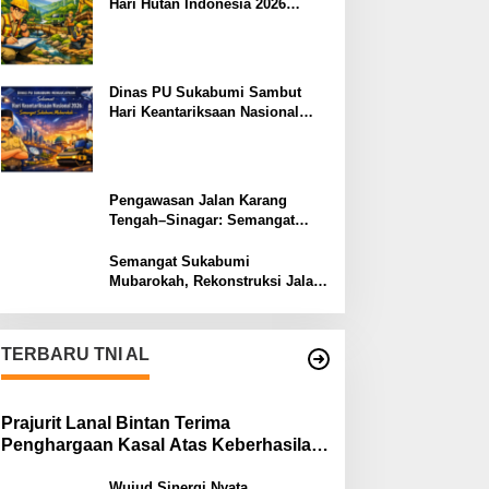
Hari Hutan Indonesia 2026
Menjaga Alam, Membangun
Masa Depan
Dinas PU Sukabumi Sambut
Hari Keantariksaan Nasional
2026 Semangat Muabrokah
Bangun Negeri Menuju Masa
Depan
Pengawasan Jalan Karang
Tengah–Sinagar: Semangat
Sukabumi Mubarokah
Semangat Sukabumi
Mubarokah, Rekonstruksi Jalan
Pakuwon–Cipeuteuy untuk
Mobilitas Masyarakat
TERBARU TNI AL
Prajurit Lanal Bintan Terima
Penghargaan Kasal Atas Keberhasilan
Gagalkan Penyelundupan Narkotika
Wujud Sinergi Nyata,