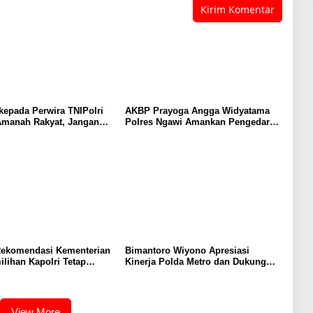
epada Perwira TNIPolri
AKBP Prayoga Angga Widyatama
Amanah Rakyat, Jangan
Polres Ngawi Amankan Pengedar
akan Jabatan!
Sabu dengan Barang Bukti Puluhan
Gram
Rekomendasi Kementerian
Bimantoro Wiyono Apresiasi
ilihan Kapolri Tetap
Kinerja Polda Metro dan Dukung
 Presiden
Panja Kasus Air Keras Aktivis
Kontras
View More