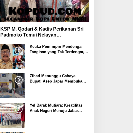
KSP M. Qodari & Kadis Perikanan Sri
Padmoko Temui Nelayan
Palabuhanratu Sukabumi
Ketika Pemimpin Mendengar
Tangisan yang Tak Terdengar,
Bupati Asep Japar Respon
dengan Mubarokah
Zihad Menunggu Cahaya,
Bupati Asep Japar Membuka
Jalan Mubarokah
Yel Barak Mutiara: Kreatifitas
Anak Negeri Menuju Jabar
Istimewa dari Sukabumi
Mubarokah