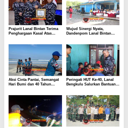
Prajurit Lanal Bintan Terima
Wujud Sinergi Nyata,
Penghargaan Kasal Atas
Dandenpom Lanal Bintan
Keberhasilan Gagalkan
Hadiri Peringatan May Day
Penyelundupan Narkotika
2026 di Tanjungpinang
Aksi Cinta Pantai, Semangat
Peringati HUT Ke-40, Lanal
Hari Bumi dan 40 Tahun
Bengkulu Salurkan Bantuan
Pengabdian Lanal Bengkulu
Sembako Ke Panti Asuhan