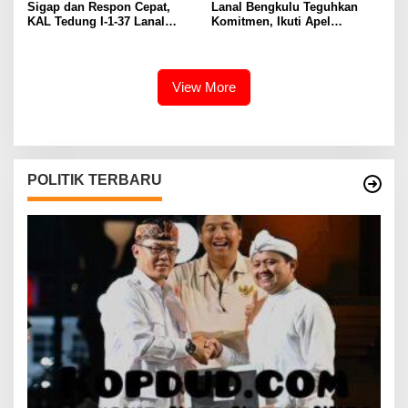
Sigap dan Respon Cepat,
Lanal Bengkulu Teguhkan
KAL Tedung I-1-37 Lanal
Komitmen, Ikuti Apel
Dumai Selamatkan Nelayan di
Kesiapsiagaan Megathrust
Perairan Selat Rupat
2026 di Tapak Paderi
View More
POLITIK TERBARU