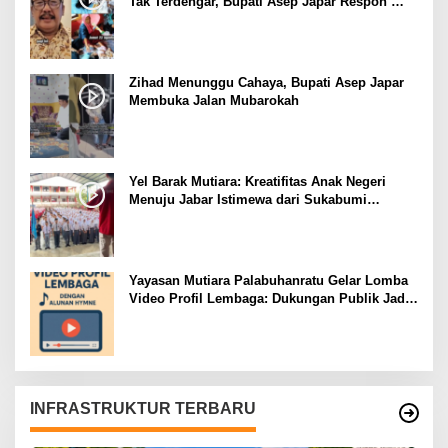
Tak Terdengar, Bupati Asep Japar Respon
dengan Mubarokah
Zihad Menunggu Cahaya, Bupati Asep Japar
Membuka Jalan Mubarokah
Yel Barak Mutiara: Kreatifitas Anak Negeri
Menuju Jabar Istimewa dari Sukabumi
Mubarokah
Yayasan Mutiara Palabuhanratu Gelar Lomba
Video Profil Lembaga: Dukungan Publik Jadi
Barometer
INFRASTRUKTUR TERBARU