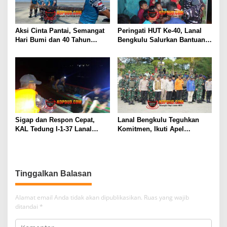
Aksi Cinta Pantai, Semangat
Peringati HUT Ke-40, Lanal
Hari Bumi dan 40 Tahun
Bengkulu Salurkan Bantuan
Pengabdian Lanal Bengkulu
Sembako Ke Panti Asuhan
Sigap dan Respon Cepat,
Lanal Bengkulu Teguhkan
KAL Tedung I-1-37 Lanal
Komitmen, Ikuti Apel
Dumai Selamatkan Nelayan di
Kesiapsiagaan Megathrust
Perairan Selat Rupat
2026 di Tapak Paderi
Tinggalkan Balasan
Alamat email Anda tidak akan dipublikasikan.
Ruas yang wajib
ditandai
*