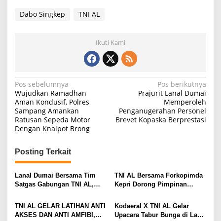
Dabo Singkep
TNI AL
Ikuti Kami
N
Pos sebelumnya
Pos berikutnya
Wujudkan Ramadhan
Prajurit Lanal Dumai
a
Aman Kondusif, Polres
Memperoleh
Sampang Amankan
Penganugerahan Personel
v
Ratusan Sepeda Motor
Brevet Kopaska Berprestasi
i
Dengan Knalpot Brong
g
Posting Terkait
a
s
Lanal Dumai Bersama Tim
TNI AL Bersama Forkopimda
i
Satgas Gabungan TNI AL,
Kepri Dorong Pimpinan
Berhasil Gagalkan
Menjadi Teladan Dalam
p
Penyelundupan 200 Ton
Pembayaran Zakat
TNI AL GELAR LATIHAN ANTI
Kodaeral X TNI AL Gelar
o
Arang Bakau di Perairan
AKSES DAN ANTI AMFIBI,
Upacara Tabur Bunga di Laut
Kepulauan Meranti