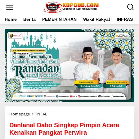
L
e
w
a
Home
Berita
PEMERINTAHAN
Wakil Rakyat
INFRAST
t
i
k
e
k
o
n
t
e
n
Homepage
/
TNI AL
D
a
Danlanal Dabo Singkep Pimpin Acara
n
l
Kenaikan Pangkat Perwira
a