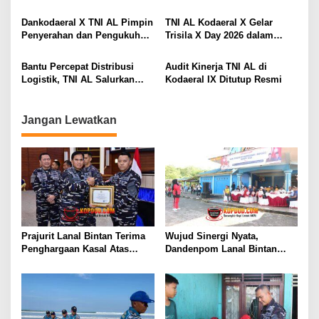
s
SEKALIGUS PAMERKAN
Dalam Rangka Hari Dharma
TANGKAPAN TIMAH DAN
Samudera 2026
Dankodaeral X TNI AL Pimpin
TNI AL Kodaeral X Gelar
LOGAM TANAH JARANG
Penyerahan dan Pengukuhan
Trisila X Day 2026 dalam
SENILAI RP 173,6 MILYAR
Jabatan Strategis di
Rangka Hari Dharma
Lingkungan Kodaeral X
Samudera
Bantu Percepat Distribusi
Audit Kinerja TNI AL di
Logistik, TNI AL Salurkan
Kodaeral IX Ditutup Resmi
Bantuan Bencana Alam
Melalui Udara Ke Takengon
Aceh
Jangan Lewatkan
Prajurit Lanal Bintan Terima
Wujud Sinergi Nyata,
Penghargaan Kasal Atas
Dandenpom Lanal Bintan
Keberhasilan Gagalkan
Hadiri Peringatan May Day
Penyelundupan Narkotika
2026 di Tanjungpinang