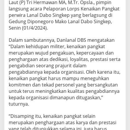
Laut (P) Tri Hermawan MA, M.Tr. Opsla., pimpin
K
langsung acara Pelaporan Lorps Kenaikan Pangkat
e
n
perwira Lanal Dabo Singkep yang berlagsung di
a
Gedung Diponegoro Mako Lanal Dabo Singkep,
i
Senin (01/4/2024).
k
a
Dalam sambutannya, Danlanal DBS mengatakan
n
P
“Dalam kehidupan militer, kenaikan pangkat
a
merupakan wujud pengakuan, kepercayaan dan
n
penghargaan atas dedikasi, loyalitas, prestasi serta
g
pengabdian seorang prajurit dalam
k
a
pengabdiannya kepada organisasi. Oleh karena itu,
t
kenaikan pangkat harus mampu meneguhkan
P
komitmen dan tekad personel yang bersangkutan
e
untuk terus meningkatkan kualitas pengabdiannya
r
kepada organisasi dimanapun ditugaskan,”
w
i
tuturnya.
r
a
“Disamping itu, kenaikan pangkat selain
merupakan penghargaan atas karya dan prestasi
yang telah ditunjukkan selama ini, juga harus