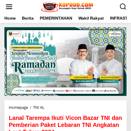
L
e
w
a
Home
Berita
PEMERINTAHAN
Wakil Rakyat
INFRAST
t
i
k
e
k
o
n
t
e
n
Homepage
/
TNI AL
L
a
Lanal Tarempa Ikuti Vicon Bazar TNI dan
n
a
Pemberian Paket Lebaran TNI Angkatan
l