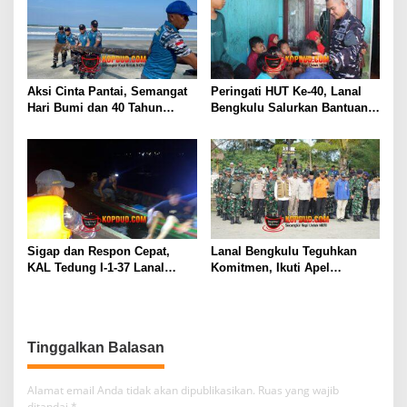
Aksi Cinta Pantai, Semangat
Peringati HUT Ke-40, Lanal
Hari Bumi dan 40 Tahun
Bengkulu Salurkan Bantuan
Pengabdian Lanal Bengkulu
Sembako Ke Panti Asuhan
Sigap dan Respon Cepat,
Lanal Bengkulu Teguhkan
KAL Tedung I-1-37 Lanal
Komitmen, Ikuti Apel
Dumai Selamatkan Nelayan di
Kesiapsiagaan Megathrust
Perairan Selat Rupat
2026 di Tapak Paderi
Tinggalkan Balasan
Alamat email Anda tidak akan dipublikasikan.
Ruas yang wajib
ditandai
*