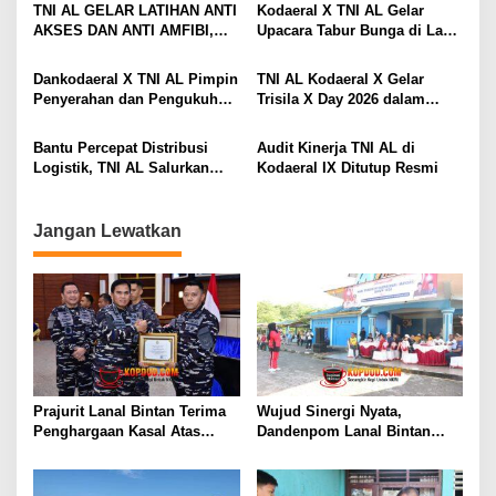
o
Penyelundupan 200 Ton
Pembayaran Zakat
TNI AL GELAR LATIHAN ANTI
Kodaeral X TNI AL Gelar
Arang Bakau di Perairan
s
AKSES DAN ANTI AMFIBI,
Upacara Tabur Bunga di Laut
Kepulauan Meranti
SEKALIGUS PAMERKAN
Dalam Rangka Hari Dharma
TANGKAPAN TIMAH DAN
Samudera 2026
Dankodaeral X TNI AL Pimpin
TNI AL Kodaeral X Gelar
LOGAM TANAH JARANG
Penyerahan dan Pengukuhan
Trisila X Day 2026 dalam
SENILAI RP 173,6 MILYAR
Jabatan Strategis di
Rangka Hari Dharma
Lingkungan Kodaeral X
Samudera
Bantu Percepat Distribusi
Audit Kinerja TNI AL di
Logistik, TNI AL Salurkan
Kodaeral IX Ditutup Resmi
Bantuan Bencana Alam
Melalui Udara Ke Takengon
Aceh
Jangan Lewatkan
Prajurit Lanal Bintan Terima
Wujud Sinergi Nyata,
Penghargaan Kasal Atas
Dandenpom Lanal Bintan
Keberhasilan Gagalkan
Hadiri Peringatan May Day
Penyelundupan Narkotika
2026 di Tanjungpinang