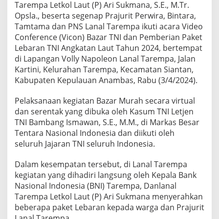
Tarempa Letkol Laut (P) Ari Sukmana, S.E., M.Tr.
d
a
Opsla., beserta segenap Prajurit Perwira, Bintara,
n
Tamtama dan PNS Lanal Tarempa ikuti acara Video
P
Conference (Vicon) Bazar TNI dan Pemberian Paket
e
Lebaran TNI Angkatan Laut Tahun 2024, bertempat
m
di Lapangan Volly Napoleon Lanal Tarempa, Jalan
b
e
Kartini, Kelurahan Tarempa, Kecamatan Siantan,
r
Kabupaten Kepulauan Anambas, Rabu (3/4/2024).
i
a
Pelaksanaan kegiatan Bazar Murah secara virtual
n
dan serentak yang dibuka oleh Kasum TNI Letjen
P
a
TNI Bambang Ismawan, S.E., M.M., di Markas Besar
k
Tentara Nasional Indonesia dan diikuti oleh
e
seluruh Jajaran TNI seluruh Indonesia.
t
L
Dalam kesempatan tersebut, di Lanal Tarempa
e
b
kegiatan yang dihadiri langsung oleh Kepala Bank
a
Nasional Indonesia (BNI) Tarempa, Danlanal
r
Tarempa Letkol Laut (P) Ari Sukmana menyerahkan
a
beberapa paket Lebaran kepada warga dan Prajurit
n
T
Lanal Tarempa.