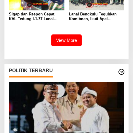
Sigap dan Respon Cepat,
Lanal Bengkulu Teguhkan
KAL Tedung I-1-37 Lanal
Komitmen, Ikuti Apel
Dumai Selamatkan Nelayan di
Kesiapsiagaan Megathrust
Perairan Selat Rupat
2026 di Tapak Paderi
View More
POLITIK TERBARU