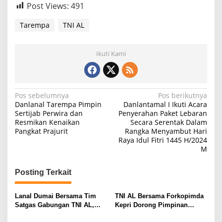
Post Views:
491
Tarempa
TNI AL
Ikuti Kami
N
Pos sebelumnya
Pos berikutnya
Danlanal Tarempa Pimpin
Danlantamal I Ikuti Acara
a
Sertijab Perwira dan
Penyerahan Paket Lebaran
Resmikan Kenaikan
Secara Serentak Dalam
v
Pangkat Prajurit
Rangka Menyambut Hari
i
Raya Idul Fitri 1445 H/2024
M
g
a
Posting Terkait
s
i
Lanal Dumai Bersama Tim
TNI AL Bersama Forkopimda
Satgas Gabungan TNI AL,
Kepri Dorong Pimpinan
p
Berhasil Gagalkan
Menjadi Teladan Dalam