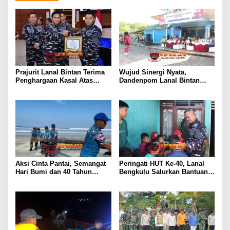
Prajurit Lanal Bintan Terima
Wujud Sinergi Nyata,
Penghargaan Kasal Atas
Dandenpom Lanal Bintan
Keberhasilan Gagalkan
Hadiri Peringatan May Day
Penyelundupan Narkotika
2026 di Tanjungpinang
Aksi Cinta Pantai, Semangat
Peringati HUT Ke-40, Lanal
Hari Bumi dan 40 Tahun
Bengkulu Salurkan Bantuan
Pengabdian Lanal Bengkulu
Sembako Ke Panti Asuhan