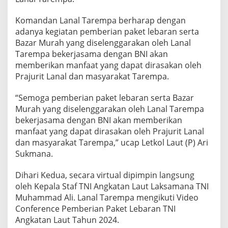
N
I
Komandan Lanal Tarempa berharap dengan
A
adanya kegiatan pemberian paket lebaran serta
n
Bazar Murah yang diselenggarakan oleh Lanal
g
k
Tarempa bekerjasama dengan BNI akan
a
memberikan manfaat yang dapat dirasakan oleh
t
Prajurit Lanal dan masyarakat Tarempa.
a
n
“Semoga pemberian paket lebaran serta Bazar
L
a
Murah yang diselenggarakan oleh Lanal Tarempa
u
bekerjasama dengan BNI akan memberikan
t
manfaat yang dapat dirasakan oleh Prajurit Lanal
T
dan masyarakat Tarempa,” ucap Letkol Laut (P) Ari
a
Sukmana.
h
u
n
Dihari Kedua, secara virtual dipimpin langsung
2
oleh Kepala Staf TNI Angkatan Laut Laksamana TNI
0
Muhammad Ali. Lanal Tarempa mengikuti Video
2
Conference Pemberian Paket Lebaran TNI
4
Angkatan Laut Tahun 2024.