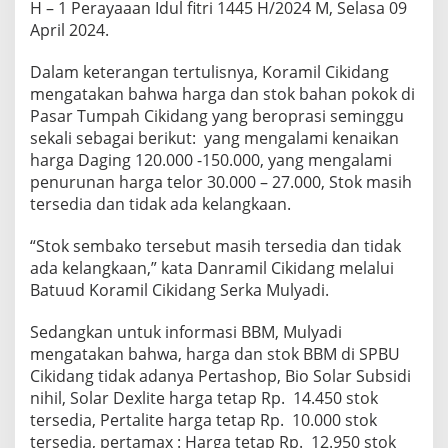
H – 1 Perayaaan Idul fitri 1445 H/2024 M, Selasa 09
H
April 2024.
-
1
P
Dalam keterangan tertulisnya, Koramil Cikidang
e
mengatakan bahwa harga dan stok bahan pokok di
r
Pasar Tumpah Cikidang yang beroprasi seminggu
a
sekali sebagai berikut: yang mengalami kenaikan
y
a
harga Daging 120.000 -150.000, yang mengalami
a
penurunan harga telor 30.000 – 27.000, Stok masih
a
tersedia dan tidak ada kelangkaan.
n
I
“Stok sembako tersebut masih tersedia dan tidak
d
u
ada kelangkaan,” kata Danramil Cikidang melalui
l
Batuud Koramil Cikidang Serka Mulyadi.
F
i
Sedangkan untuk informasi BBM, Mulyadi
t
mengatakan bahwa, harga dan stok BBM di SPBU
r
i
Cikidang tidak adanya Pertashop, Bio Solar Subsidi
1
nihil, Solar Dexlite harga tetap Rp. 14.450 stok
4
tersedia, Pertalite harga tetap Rp. 10.000 stok
4
tersedia, pertamax : Harga tetap Rp. 12.950 stok
5