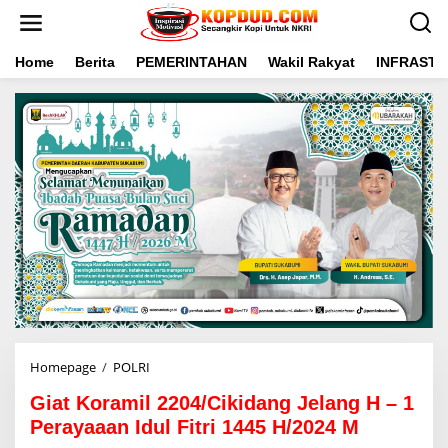
L
e
w
a
Home
Berita
PEMERINTAHAN
Wakil Rakyat
INFRAST
t
i
k
e
k
o
n
t
e
n
Homepage
/
POLRI
G
i
Giat Koramil 2204/Cikidang Jelang H – 1
a
t
Perayaaan Idul Fitri 1445 H/2024 M
K