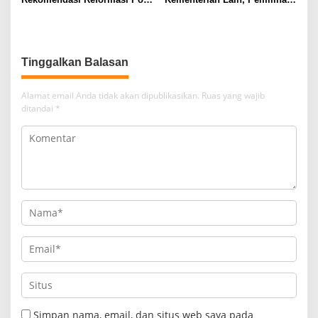
Begini Kata Jimly
Kapolri Tetap Wewenang
Asshiddiqie
Presiden
Tinggalkan Balasan
Alamat email Anda tidak akan dipublikasikan.
Ruas yang wajib
ditandai
*
Simpan nama, email, dan situs web saya pada