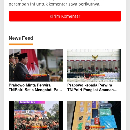
peramban ini untuk komentar saya berikutnya.
News Feed
Prabowo Minta Perwira
Prabowo kepada Perwira
TNIPolri Setia Mengabdi Pada
TNIPolri Pangkat Amanah
Masyarakat Anda Digaji dan
Rakyat, Jangan Salahgunakan
Diberi Makan Oleh Rakyat!
Jabatan!