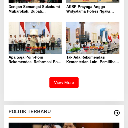
Dengan Semangat Sukabumi
AKBP Prayoga Angga
Mubarokah, Bupati
Widyatama Polres Ngawi
Sukabumi, Asep Japar, Lepas
Amankan Pengedar Sabu
Yon Armed 13 Nanggala,
dengan Barang Bukti Puluhan
Satgas Pamtas RI–Malaysia
Gram
Apa Saja Poin-Poin
Tak Ada Rekomendasi
Rekomendasi Reformasi Polri
Kementerian Lain, Pemilihan
Begini Kata Jimly
Kapolri Tetap Wewenang
Asshiddiqie
Presiden
View More
POLITIK TERBARU