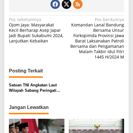
N
Pos sebelumnya
Pos berikutnya
Ojom Jaya: Masyarakat
Komandan Lanal Bandung
a
Kecil Berharap Asep Japar
Bersama Unsur
Jadi Bupati Sukabumi 2024,
Forkopimda Provinsi Jawa
v
Lanjutkan Kebaikan
Barat Laksanakan Patroli
i
Bersama dan Pengamanan
Malam Takbir Idul Fitri
g
1445 H/2024 M
a
s
Posting Terkait
i
Satuan TNI Angkatan Laut
p
Wilayah Sabang Peringati
o
Isra’ Mi’raj Nabi Muhammad
SAW 1445 H/2024 M
s
Jangan Lewatkan