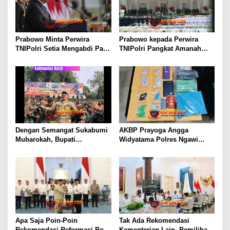
Prabowo Minta Perwira
Prabowo kepada Perwira
TNIPolri Setia Mengabdi Pada
TNIPolri Pangkat Amanah
Masyarakat Anda Digaji dan
Rakyat, Jangan Salahgunakan
Diberi Makan Oleh Rakyat!
Jabatan!
Dengan Semangat Sukabumi
AKBP Prayoga Angga
Mubarokah, Bupati
Widyatama Polres Ngawi
Sukabumi, Asep Japar, Lepas
Amankan Pengedar Sabu
Yon Armed 13 Nanggala,
dengan Barang Bukti Puluhan
Satgas Pamtas RI–Malaysia
Gram
Apa Saja Poin-Poin
Tak Ada Rekomendasi
Rekomendasi Reformasi Polri
Kementerian Lain, Pemilihan