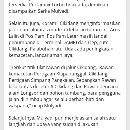
H
tersedia, Pertamax Turbo tidak ada, demikian
/
disampaikan Serka Mulyadi.
2
0
Selain itu juga, Koramil Cikidang menginformasikan
2
jalur dan laluintas mudik di lebaran tahun ini, Arus
4
M
Lalin di Pos Pam, Pos Pam Leter masih landai
penumpang di Terminal DAMRI dan Elep, rute
Cikidang -Palabuhanratu tidak ada peningkatan
kemacetan, lancar aman jaya.
“Berikut titik-tikit rawan di jalur Cikidang, Rawan
kemacetan Pertigaan Klapanunggal- Cikidang,
Pertigaan Simpang Pangkalan. Sedangkan Rawan
laka lantas di Leter $ Cikidang dan Rawan bencana
alam Longsor dan pohon tumbang, para pengguna
jalan di himbau agar selalu berhati-hati dan
waspada,” ucap Mulyadi.
Selanjutnya, Mulyadi pun menjelaskan salah satu
langkah dan upaya yang sudah dilakukan.