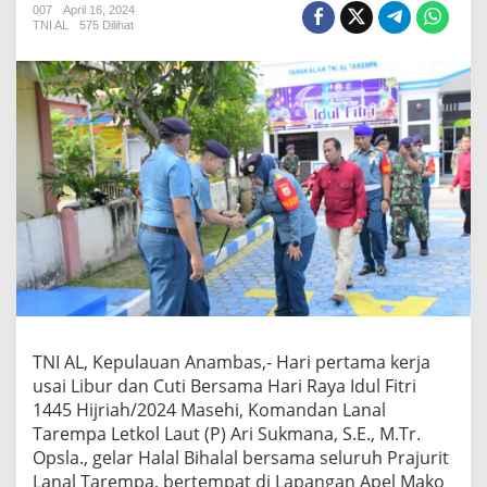
i
007
April 16, 2024
TNI AL
575 Dilihat
P
e
r
t
a
m
a
K
e
r
j
a
,
D
a
n
l
TNI AL, Kepulauan Anambas,- Hari pertama kerja
a
n
usai Libur dan Cuti Bersama Hari Raya Idul Fitri
a
1445 Hijriah/2024 Masehi, Komandan Lanal
l
Tarempa Letkol Laut (P) Ari Sukmana, S.E., M.Tr.
T
Opsla., gelar Halal Bihalal bersama seluruh Prajurit
a
Lanal Tarempa, bertempat di Lapangan Apel Mako
r