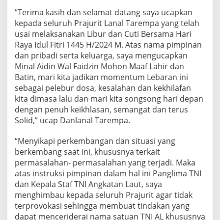
a
“Terima kasih dan selamat datang saya ucapkan
m
kepada seluruh Prajurit Lanal Tarempa yang telah
a
usai melaksanakan Libur dan Cuti Bersama Hari
P
r
Raya Idul Fitri 1445 H/2024 M. Atas nama pimpinan
a
dan pribadi serta keluarga, saya mengucapkan
j
Minal Aidin Wal Faidzin Mohon Maaf Lahir dan
u
Batin, mari kita jadikan momentum Lebaran ini
r
i
sebagai pelebur dosa, kesalahan dan kekhilafan
t
kita dimasa lalu dan mari kita songsong hari depan
dengan penuh keikhlasan, semangat dan terus
Solid,” ucap Danlanal Tarempa.
“Menyikapi perkembangan dan situasi yang
berkembang saat ini, khususnya terkait
permasalahan- permasalahan yang terjadi. Maka
atas instruksi pimpinan dalam hal ini Panglima TNI
dan Kepala Staf TNI Angkatan Laut, saya
menghimbau kepada seluruh Prajurit agar tidak
terprovokasi sehingga membuat tindakan yang
dapat menceriderai nama satuan TNI AL khususnya