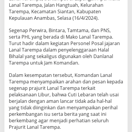
e
Lanal Tarempa, Jalan Hangtuah, Kelurahan
m
Tarempa, Kecamatan Siantan, Kabupaten
p
Kepulauan Anambas, Selasa (16/4/2024).
a
G
Segenap Perwira, Bintara, Tamtama, dan PNS,
e
l
serta PHL yang berada di Mako Lanal Tarempa.
a
Turut hadir dalam kegiatan Personel Posal jajaran
r
Lanal Tarempa dalam penyelenggaraan Halal
H
Bihalal yang sekaligus digunakan oleh Danlanal
a
l
Tarempa untuk Jam Komandan.
a
l
Dalam kesempatan tersebut, Komandan Lanal
B
Tarempa menyampaikan arahan dan pesan kepada
i
segenap prajurit Lanal Tarempa terkait
h
a
pelaksanaan Libur, bahwa Cuti Lebaran telah usai
l
berjalan dengan aman lancar tidak ada hal-hal
a
yang tidak diinginkan dan menyampaikan perihal
l
perkembangan isu serta berita yang saat ini
B
berkembang agar menjadi perhatian seluruh
e
r
Prajurit Lanal Tarempa.
s