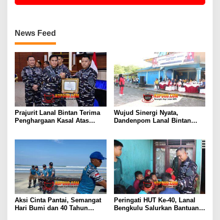
News Feed
Prajurit Lanal Bintan Terima
Wujud Sinergi Nyata,
Penghargaan Kasal Atas
Dandenpom Lanal Bintan
Keberhasilan Gagalkan
Hadiri Peringatan May Day
Penyelundupan Narkotika
2026 di Tanjungpinang
Aksi Cinta Pantai, Semangat
Peringati HUT Ke-40, Lanal
Hari Bumi dan 40 Tahun
Bengkulu Salurkan Bantuan
Pengabdian Lanal Bengkulu
Sembako Ke Panti Asuhan