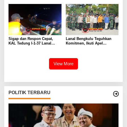
Sigap dan Respon Cepat,
Lanal Bengkulu Teguhkan
KAL Tedung I-1-37 Lanal
Komitmen, Ikuti Apel
Dumai Selamatkan Nelayan di
Kesiapsiagaan Megathrust
Perairan Selat Rupat
2026 di Tapak Paderi
View More
POLITIK TERBARU