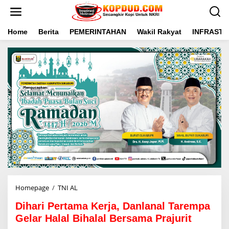
L
e
w
a
Home
Berita
PEMERINTAHAN
Wakil Rakyat
INFRAST
t
i
k
e
k
o
n
t
e
n
Homepage
/
TNI AL
D
i
Dihari Pertama Kerja, Danlanal Tarempa
h
a
Gelar Halal Bihalal Bersama Prajurit
r