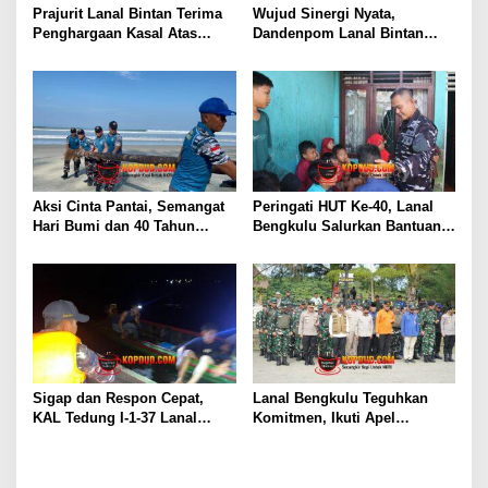
Prajurit Lanal Bintan Terima
Wujud Sinergi Nyata,
Penghargaan Kasal Atas
Dandenpom Lanal Bintan
Keberhasilan Gagalkan
Hadiri Peringatan May Day
Penyelundupan Narkotika
2026 di Tanjungpinang
Aksi Cinta Pantai, Semangat
Peringati HUT Ke-40, Lanal
Hari Bumi dan 40 Tahun
Bengkulu Salurkan Bantuan
Pengabdian Lanal Bengkulu
Sembako Ke Panti Asuhan
Sigap dan Respon Cepat,
Lanal Bengkulu Teguhkan
KAL Tedung I-1-37 Lanal
Komitmen, Ikuti Apel
Dumai Selamatkan Nelayan di
Kesiapsiagaan Megathrust
Perairan Selat Rupat
2026 di Tapak Paderi