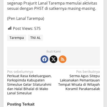
segenap Prajurit Lanal Tarempa memulai aktivitas
sesuai dengan PHST di satkernya masing-masing.
(Pen Lanal Tarempa)
Post Views:
575
Tarempa
TNI AL
Ikuti Kami
N
Pos sebelumnya
Pos berikutnya
Perkuat Rasa Kekeluargaan,
Serma Agus Sitepu
a
Forkopimda Kabupaten
Laksanakan Pemantauan
Simeulue Gelar Silaturahmi
Tempat Wisata di Wilayah
v
dan Halal Bihalal di Mako
Koramil Parakansalak
i
Lanal Simeulue
g
Posting Terkait
a