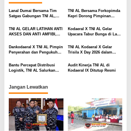
s
Lanal Dumai Bersama Tim
TNI AL Bersama Forkopimda
i
Satgas Gabungan TNI AL,
Kepri Dorong Pimpinan
Berhasil Gagalkan
Menjadi Teladan Dalam
p
Penyelundupan 200 Ton
Pembayaran Zakat
TNI AL GELAR LATIHAN ANTI
Kodaeral X TNI AL Gelar
o
Arang Bakau di Perairan
AKSES DAN ANTI AMFIBI,
Upacara Tabur Bunga di Laut
Kepulauan Meranti
s
SEKALIGUS PAMERKAN
Dalam Rangka Hari Dharma
TANGKAPAN TIMAH DAN
Samudera 2026
Dankodaeral X TNI AL Pimpin
TNI AL Kodaeral X Gelar
LOGAM TANAH JARANG
Penyerahan dan Pengukuhan
Trisila X Day 2026 dalam
SENILAI RP 173,6 MILYAR
Jabatan Strategis di
Rangka Hari Dharma
Lingkungan Kodaeral X
Samudera
Bantu Percepat Distribusi
Audit Kinerja TNI AL di
Logistik, TNI AL Salurkan
Kodaeral IX Ditutup Resmi
Bantuan Bencana Alam
Melalui Udara Ke Takengon
Aceh
Jangan Lewatkan