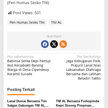
(Pen Humas Sesko TNI)
Post Views:
501
Pen Humas Sesko TNI
TNI AL
Ikuti Kami
N
Pos sebelumnya
Pos berikutnya
Babinsa Serka Depi Pamuji
Jaga Kebugaran Fisik,
a
Ikut Kerjabakti Bareng
Prajurit Lanal Nias
Warga di Desa Cipendeuy
Laksanakan Olahraga
v
Koramil Surade
Bersama dan Latihan
i
Beladiri Taktis
g
Posting Terkait
a
s
Lanal Dumai Bersama Tim
TNI AL Bersama Forkopimda
i
Satgas Gabungan TNI AL,
Kepri Dorong Pimpinan