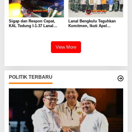
Sigap dan Respon Cepat,
Lanal Bengkulu Teguhkan
KAL Tedung I-1-37 Lanal
Komitmen, Ikuti Apel
Dumai Selamatkan Nelayan di
Kesiapsiagaan Megathrust
Perairan Selat Rupat
2026 di Tapak Paderi
View More
POLITIK TERBARU