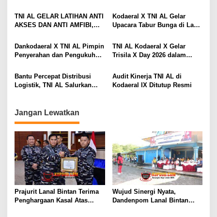
Berhasil Gagalkan
Menjadi Teladan Dalam
p
Penyelundupan 200 Ton
Pembayaran Zakat
TNI AL GELAR LATIHAN ANTI
Kodaeral X TNI AL Gelar
o
Arang Bakau di Perairan
AKSES DAN ANTI AMFIBI,
Upacara Tabur Bunga di Laut
Kepulauan Meranti
s
SEKALIGUS PAMERKAN
Dalam Rangka Hari Dharma
TANGKAPAN TIMAH DAN
Samudera 2026
Dankodaeral X TNI AL Pimpin
TNI AL Kodaeral X Gelar
LOGAM TANAH JARANG
Penyerahan dan Pengukuhan
Trisila X Day 2026 dalam
SENILAI RP 173,6 MILYAR
Jabatan Strategis di
Rangka Hari Dharma
Lingkungan Kodaeral X
Samudera
Bantu Percepat Distribusi
Audit Kinerja TNI AL di
Logistik, TNI AL Salurkan
Kodaeral IX Ditutup Resmi
Bantuan Bencana Alam
Melalui Udara Ke Takengon
Aceh
Jangan Lewatkan
Prajurit Lanal Bintan Terima
Wujud Sinergi Nyata,
Penghargaan Kasal Atas
Dandenpom Lanal Bintan
Keberhasilan Gagalkan
Hadiri Peringatan May Day