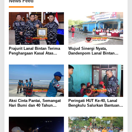
News Feed
Prajurit Lanal Bintan Terima
Wujud Sinergi Nyata,
Penghargaan Kasal Atas
Dandenpom Lanal Bintan
Keberhasilan Gagalkan
Hadiri Peringatan May Day
Penyelundupan Narkotika
2026 di Tanjungpinang
Aksi Cinta Pantai, Semangat
Peringati HUT Ke-40, Lanal
Hari Bumi dan 40 Tahun
Bengkulu Salurkan Bantuan
Pengabdian Lanal Bengkulu
Sembako Ke Panti Asuhan