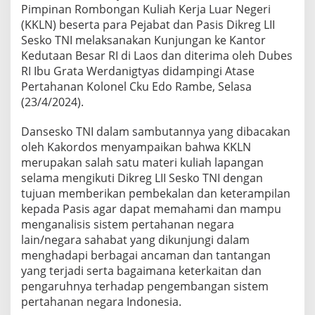
Pimpinan Rombongan Kuliah Kerja Luar Negeri
u
n
(KKLN) beserta para Pejabat dan Pasis Dikreg LII
P
Sesko TNI melaksanakan Kunjungan ke Kantor
e
Kedutaan Besar RI di Laos dan diterima oleh Dubes
n
RI Ibu Grata Werdanigtyas didampingi Atase
g
a
Pertahanan Kolonel Cku Edo Rambe, Selasa
r
(23/4/2024).
u
h
Dansesko TNI dalam sambutannya yang dibacakan
I
oleh Kakordos menyampaikan bahwa KKLN
n
d
merupakan salah satu materi kuliah lapangan
o
selama mengikuti Dikreg LII Sesko TNI dengan
n
tujuan memberikan pembekalan dan keterampilan
e
kepada Pasis agar dapat memahami dan mampu
s
menganalisis sistem pertahanan negara
i
a
lain/negara sahabat yang dikunjungi dalam
d
menghadapi berbagai ancaman dan tantangan
i
yang terjadi serta bagaimana keterkaitan dan
K
pengaruhnya terhadap pengembangan sistem
a
w
pertahanan negara Indonesia.
a