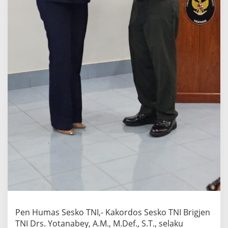
R
I
-
L
a
o
s
D
a
l
a
m
R
a
n
g
k
a
M
e
m
b
a
Pen Humas Sesko TNI,- Kakordos Sesko TNI Brigjen
n
TNI Drs. Yotanabey, A.M., M.Def., S.T., selaku
g