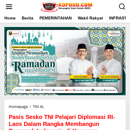
L
e
w
a
Home
Berita
PEMERINTAHAN
Wakil Rakyat
INFRAST
t
i
k
e
k
o
n
t
e
n
Homepage
/
TNI AL
P
a
Pasis Sesko TNI Pelajari Diplomasi RI-
s
i
Laos Dalam Rangka Membangun
s