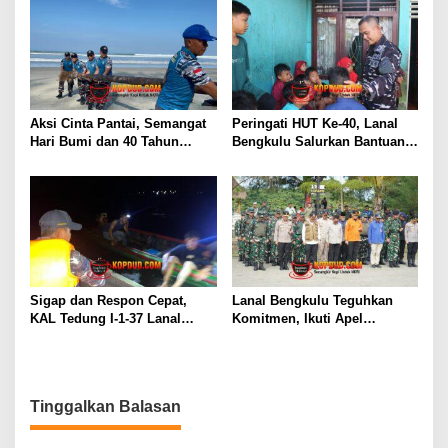
Penyelundupan Narkotika
2026 di Tanjungpinang
Aksi Cinta Pantai, Semangat
Peringati HUT Ke-40, Lanal
Hari Bumi dan 40 Tahun
Bengkulu Salurkan Bantuan
Pengabdian Lanal Bengkulu
Sembako Ke Panti Asuhan
Sigap dan Respon Cepat,
Lanal Bengkulu Teguhkan
KAL Tedung I-1-37 Lanal
Komitmen, Ikuti Apel
Dumai Selamatkan Nelayan di
Kesiapsiagaan Megathrust
Perairan Selat Rupat
2026 di Tapak Paderi
Tinggalkan Balasan