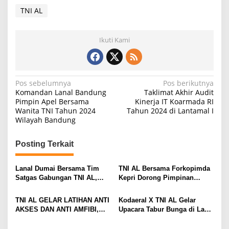
R
TNI AL
e
b
u
Ikuti Kami
t
J
u
a
r
N
Pos sebelumnya
Pos berikutnya
a
Komandan Lanal Bandung
Taklimat Akhir Audit
a
K
Pimpin Apel Bersama
Kinerja IT Koarmada RI
e
Wanita TNI Tahun 2024
Tahun 2024 di Lantamal I
v
t
Wilayah Bandung
i
i
g
g
Posting Terkait
a
P
a
i
s
Lanal Dumai Bersama Tim
TNI AL Bersama Forkopimda
a
Satgas Gabungan TNI AL,
Kepri Dorong Pimpinan
l
i
Berhasil Gagalkan
Menjadi Teladan Dalam
a
Penyelundupan 200 Ton
Pembayaran Zakat
p
A
TNI AL GELAR LATIHAN ANTI
Kodaeral X TNI AL Gelar
Arang Bakau di Perairan
s
AKSES DAN ANTI AMFIBI,
Upacara Tabur Bunga di Laut
o
Kepulauan Meranti
i
SEKALIGUS PAMERKAN
Dalam Rangka Hari Dharma
s
a
TANGKAPAN TIMAH DAN
Samudera 2026