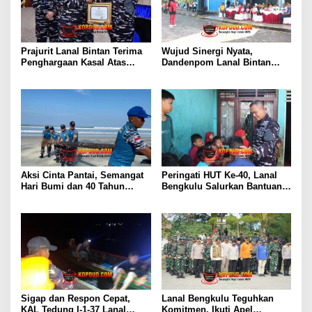
Prajurit Lanal Bintan Terima
Wujud Sinergi Nyata,
Penghargaan Kasal Atas
Dandenpom Lanal Bintan
Keberhasilan Gagalkan
Hadiri Peringatan May Day
Penyelundupan Narkotika
2026 di Tanjungpinang
Aksi Cinta Pantai, Semangat
Peringati HUT Ke-40, Lanal
Hari Bumi dan 40 Tahun
Bengkulu Salurkan Bantuan
Pengabdian Lanal Bengkulu
Sembako Ke Panti Asuhan
Sigap dan Respon Cepat,
Lanal Bengkulu Teguhkan
KAL Tedung I-1-37 Lanal
Komitmen, Ikuti Apel