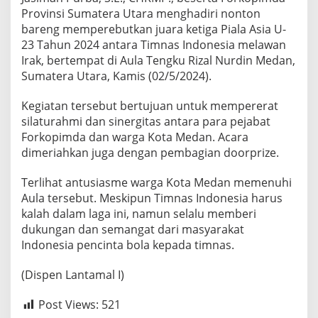
r
Provinsi Sumatera Utara menghadiri nonton
o
bareng memperebutkan juara ketiga Piala Asia U-
v
23 Tahun 2024 antara Timnas Indonesia melawan
i
Irak, bertempat di Aula Tengku Rizal Nurdin Medan,
n
s
Sumatera Utara, Kamis (02/5/2024).
i
S
Kegiatan tersebut bertujuan untuk mempererat
u
silaturahmi dan sinergitas antara para pejabat
m
Forkopimda dan warga Kota Medan. Acara
a
t
dimeriahkan juga dengan pembagian doorprize.
e
r
Terlihat antusiasme warga Kota Medan memenuhi
a
Aula tersebut. Meskipun Timnas Indonesia harus
U
kalah dalam laga ini, namun selalu memberi
t
a
dukungan dan semangat dari masyarakat
r
Indonesia pencinta bola kepada timnas.
a
N
(Dispen Lantamal I)
o
b
a
Post Views:
521
r