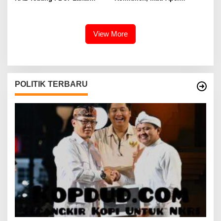
Dumai Selamatkan Nelayan di
Kesiapsiagaan Megathrust
Perairan Selat Rupat
2026 di Tapak Paderi
View More
POLITIK TERBARU