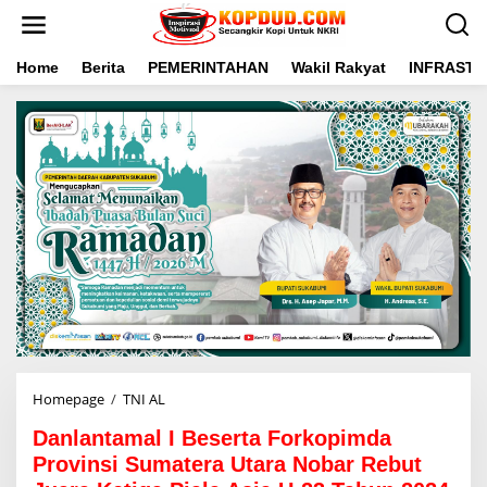
L
e
w
a
Home
Berita
PEMERINTAHAN
Wakil Rakyat
INFRAST
t
i
k
e
k
o
n
t
e
n
Homepage
/
TNI AL
D
a
Danlantamal I Beserta Forkopimda
n
l
Provinsi Sumatera Utara Nobar Rebut
a