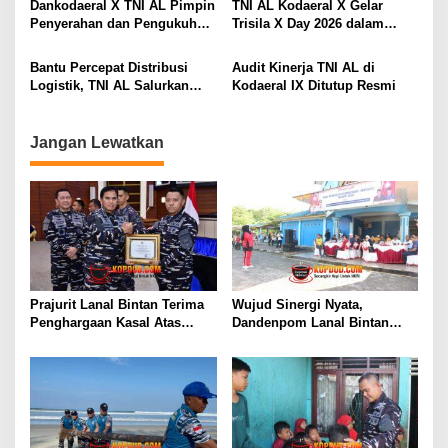
Dankodaeral X TNI AL Pimpin
TNI AL Kodaeral X Gelar
U
LOGAM TANAH JARANG
Penyerahan dan Pengukuhan
Trisila X Day 2026 dalam
-
SENILAI RP 173,6 MILYAR
Jabatan Strategis di
Rangka Hari Dharma
2
Lingkungan Kodaeral X
Samudera
Bantu Percepat Distribusi
Audit Kinerja TNI AL di
3
Logistik, TNI AL Salurkan
Kodaeral IX Ditutup Resmi
T
Bantuan Bencana Alam
a
Melalui Udara Ke Takengon
h
Aceh
u
Jangan Lewatkan
n
2
0
2
4
Prajurit Lanal Bintan Terima
Wujud Sinergi Nyata,
Penghargaan Kasal Atas
Dandenpom Lanal Bintan
Keberhasilan Gagalkan
Hadiri Peringatan May Day
Penyelundupan Narkotika
2026 di Tanjungpinang