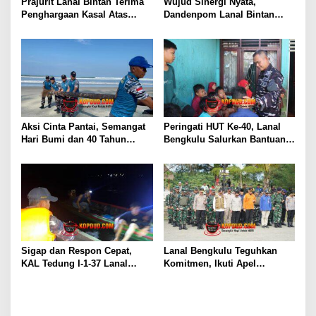
Prajurit Lanal Bintan Terima
Wujud Sinergi Nyata,
Penghargaan Kasal Atas
Dandenpom Lanal Bintan
Keberhasilan Gagalkan
Hadiri Peringatan May Day
Penyelundupan Narkotika
2026 di Tanjungpinang
Aksi Cinta Pantai, Semangat
Peringati HUT Ke-40, Lanal
Hari Bumi dan 40 Tahun
Bengkulu Salurkan Bantuan
Pengabdian Lanal Bengkulu
Sembako Ke Panti Asuhan
Sigap dan Respon Cepat,
Lanal Bengkulu Teguhkan
KAL Tedung I-1-37 Lanal
Komitmen, Ikuti Apel
Dumai Selamatkan Nelayan di
Kesiapsiagaan Megathrust
Perairan Selat Rupat
2026 di Tapak Paderi