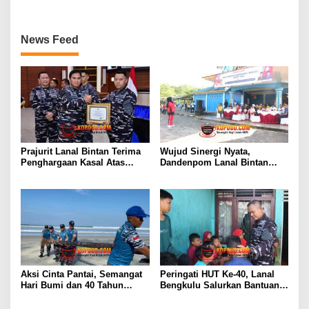
News Feed
Prajurit Lanal Bintan Terima
Wujud Sinergi Nyata,
Penghargaan Kasal Atas
Dandenpom Lanal Bintan
Keberhasilan Gagalkan
Hadiri Peringatan May Day
Penyelundupan Narkotika
2026 di Tanjungpinang
Aksi Cinta Pantai, Semangat
Peringati HUT Ke-40, Lanal
Hari Bumi dan 40 Tahun
Bengkulu Salurkan Bantuan
Pengabdian Lanal Bengkulu
Sembako Ke Panti Asuhan