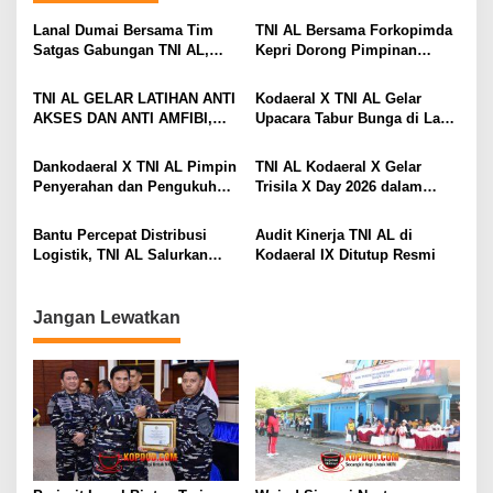
a
Lanal Dumai Bersama Tim
TNI AL Bersama Forkopimda
s
Satgas Gabungan TNI AL,
Kepri Dorong Pimpinan
Berhasil Gagalkan
Menjadi Teladan Dalam
i
Penyelundupan 200 Ton
Pembayaran Zakat
TNI AL GELAR LATIHAN ANTI
Kodaeral X TNI AL Gelar
Arang Bakau di Perairan
p
AKSES DAN ANTI AMFIBI,
Upacara Tabur Bunga di Laut
Kepulauan Meranti
SEKALIGUS PAMERKAN
Dalam Rangka Hari Dharma
o
TANGKAPAN TIMAH DAN
Samudera 2026
Dankodaeral X TNI AL Pimpin
TNI AL Kodaeral X Gelar
s
LOGAM TANAH JARANG
Penyerahan dan Pengukuhan
Trisila X Day 2026 dalam
SENILAI RP 173,6 MILYAR
Jabatan Strategis di
Rangka Hari Dharma
Lingkungan Kodaeral X
Samudera
Bantu Percepat Distribusi
Audit Kinerja TNI AL di
Logistik, TNI AL Salurkan
Kodaeral IX Ditutup Resmi
Bantuan Bencana Alam
Melalui Udara Ke Takengon
Aceh
Jangan Lewatkan