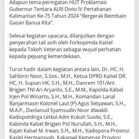
Adapun tema peringatan HUT Proklamasi
K
Gubernur Tentara ALRI Divisi IV Pertahanan
a
Kalimantan Ke-75 Tahun 2024 “Bergerak Beimbain
l
s
Gasan Banua Kita”.
e
l
Selesai kegiatan upacara, dilanjutkan dengan
Z
penyerahan tali asih oleh Forkopimda Kalsel
i
kepada Tokoh Veteran sebagai wujud perhatian
a
r
kepada pejuang kemerdekaan.
a
h
Turut hadir dalam kegiatan antara lain, Dr. HC. H.
d
Sahbirin Noor, S.Sos., M.H., Ketua DPRD Kalsel DR.
i
HC. H. Supian HK, S.H., M.H., Danrem 101/Ant
T
M
Brigjen TNI Ari Aryanto, S.E., M.M., Kapolda Kalsel
P
Irjen Pol Winarto, S.H., M.H., Komandan Lanal
H
Banjarmasin Kolonel Laut (P) Agus Setyawan, S.H.,
a
M.A.P., Danlanud Syamsudin Noor diwakili
s
s
Kadispotdirga Letkol Adm Kukuh Susilo, S.E.,
a
Kabinda Kalsel Brigjen Pol Nurullah, S.H., M.H.,
n
Kajati Kalsel M. Irwan, S.H., M.H., Kadispora Provinsi
B
Kaslel Hermansyah, Kakanwil Kemenag Provinsi
a