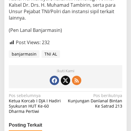
Kalsel Dr. Drs. H. Muhamad Tambirin, serta para
s
r
Unsur Pejabat TNI/Polri dan instansi sipil terkait
y
lainnya.
(Pen Lanal Banjarmasin)
Post Views:
232
banjarmasin
TNI AL
Ikuti Kami
N
Pos sebelumnya
Pos berikutnya
Ketua Korcab I DJA I Hadiri
Kunjungan Danlanal Bintan
a
Syukuran HUT Ke-60
Ke Satrad 213
Dharma Pertiwi
v
i
Posting Terkait
g