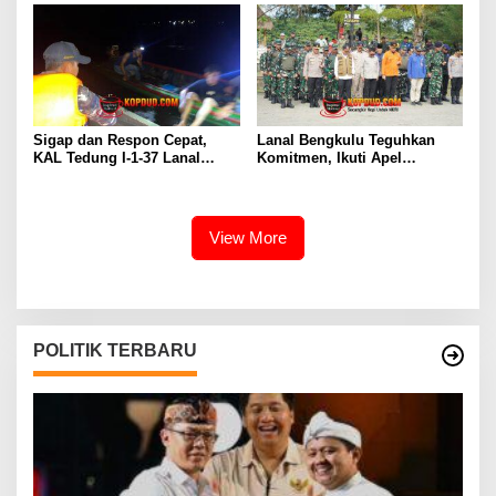
Sigap dan Respon Cepat,
Lanal Bengkulu Teguhkan
KAL Tedung I-1-37 Lanal
Komitmen, Ikuti Apel
Dumai Selamatkan Nelayan di
Kesiapsiagaan Megathrust
Perairan Selat Rupat
2026 di Tapak Paderi
View More
POLITIK TERBARU