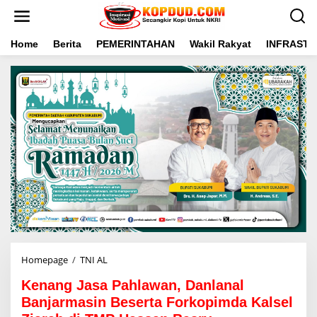
L
e
w
a
Home
Berita
PEMERINTAHAN
Wakil Rakyat
INFRAST
t
i
k
e
k
o
n
t
e
n
Homepage
/
TNI AL
K
e
Kenang Jasa Pahlawan, Danlanal
n
a
Banjarmasin Beserta Forkopimda Kalsel
n