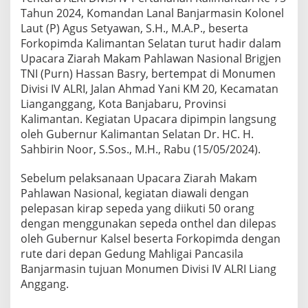
j
Tahun 2024, Komandan Lanal Banjarmasin Kolonel
a
Laut (P) Agus Setyawan, S.H., M.A.P., beserta
r
Forkopimda Kalimantan Selatan turut hadir dalam
m
Upacara Ziarah Makam Pahlawan Nasional Brigjen
a
s
TNI (Purn) Hassan Basry, bertempat di Monumen
i
Divisi IV ALRI, Jalan Ahmad Yani KM 20, Kecamatan
n
Lianganggang, Kota Banjabaru, Provinsi
B
Kalimantan. Kegiatan Upacara dipimpin langsung
e
s
oleh Gubernur Kalimantan Selatan Dr. HC. H.
e
Sahbirin Noor, S.Sos., M.H., Rabu (15/05/2024).
r
t
Sebelum pelaksanaan Upacara Ziarah Makam
a
Pahlawan Nasional, kegiatan diawali dengan
F
o
pelepasan kirap sepeda yang diikuti 50 orang
r
dengan menggunakan sepeda onthel dan dilepas
k
oleh Gubernur Kalsel beserta Forkopimda dengan
o
rute dari depan Gedung Mahligai Pancasila
p
Banjarmasin tujuan Monumen Divisi IV ALRI Liang
i
m
Anggang.
d
a