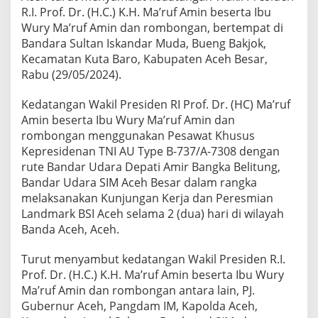
K
R.I. Prof. Dr. (H.C.) K.H. Ma’ruf Amin beserta Ibu
e
Wury Ma’ruf Amin dan rombongan, bertempat di
d
Bandara Sultan Iskandar Muda, Bueng Bakjok,
a
Kecamatan Kuta Baro, Kabupaten Aceh Besar,
t
a
Rabu (29/05/2024).
n
g
Kedatangan Wakil Presiden RI Prof. Dr. (HC) Ma’ruf
a
Amin beserta Ibu Wury Ma’ruf Amin dan
n
rombongan menggunakan Pesawat Khusus
W
a
Kepresidenan TNI AU Type B-737/A-7308 dengan
k
rute Bandar Udara Depati Amir Bangka Belitung,
i
Bandar Udara SIM Aceh Besar dalam rangka
l
melaksanakan Kunjungan Kerja dan Peresmian
P
Landmark BSI Aceh selama 2 (dua) hari di wilayah
r
e
Banda Aceh, Aceh.
s
i
Turut menyambut kedatangan Wakil Presiden R.I.
d
Prof. Dr. (H.C.) K.H. Ma’ruf Amin beserta Ibu Wury
e
Ma’ruf Amin dan rombongan antara lain, PJ.
n
R
Gubernur Aceh, Pangdam IM, Kapolda Aceh,
I