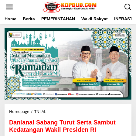
L
e
w
a
Home
Berita
PEMERINTAHAN
Wakil Rakyat
INFRAST
t
i
k
e
k
o
n
t
e
n
Homepage
/
TNI AL
D
a
Danlanal Sabang Turut Serta Sambut
n
l
Kedatangan Wakil Presiden RI
a