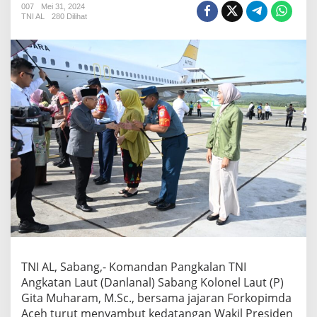
n
007
Mei 31, 2024
TNI AL
280 Dilihat
a
l
S
a
b
a
n
g
T
u
r
u
t
S
e
r
t
a
S
a
TNI AL, Sabang,- Komandan Pangkalan TNI
m
Angkatan Laut (Danlanal) Sabang Kolonel Laut (P)
b
Gita Muharam, M.Sc., bersama jajaran Forkopimda
u
Aceh turut menyambut kedatangan Wakil Presiden
t