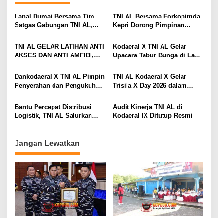
a
s
Lanal Dumai Bersama Tim
TNI AL Bersama Forkopimda
Satgas Gabungan TNI AL,
Kepri Dorong Pimpinan
i
Berhasil Gagalkan
Menjadi Teladan Dalam
Penyelundupan 200 Ton
Pembayaran Zakat
p
TNI AL GELAR LATIHAN ANTI
Kodaeral X TNI AL Gelar
Arang Bakau di Perairan
AKSES DAN ANTI AMFIBI,
Upacara Tabur Bunga di Laut
o
Kepulauan Meranti
SEKALIGUS PAMERKAN
Dalam Rangka Hari Dharma
s
TANGKAPAN TIMAH DAN
Samudera 2026
Dankodaeral X TNI AL Pimpin
TNI AL Kodaeral X Gelar
LOGAM TANAH JARANG
Penyerahan dan Pengukuhan
Trisila X Day 2026 dalam
SENILAI RP 173,6 MILYAR
Jabatan Strategis di
Rangka Hari Dharma
Lingkungan Kodaeral X
Samudera
Bantu Percepat Distribusi
Audit Kinerja TNI AL di
Logistik, TNI AL Salurkan
Kodaeral IX Ditutup Resmi
Bantuan Bencana Alam
Melalui Udara Ke Takengon
Aceh
Jangan Lewatkan