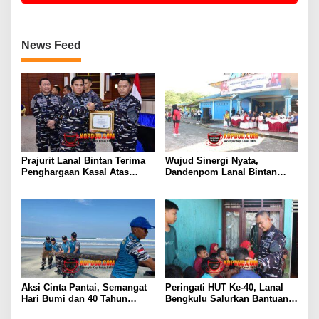
News Feed
Prajurit Lanal Bintan Terima
Wujud Sinergi Nyata,
Penghargaan Kasal Atas
Dandenpom Lanal Bintan
Keberhasilan Gagalkan
Hadiri Peringatan May Day
Penyelundupan Narkotika
2026 di Tanjungpinang
Aksi Cinta Pantai, Semangat
Peringati HUT Ke-40, Lanal
Hari Bumi dan 40 Tahun
Bengkulu Salurkan Bantuan
Pengabdian Lanal Bengkulu
Sembako Ke Panti Asuhan