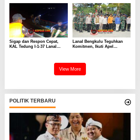
Sigap dan Respon Cepat,
Lanal Bengkulu Teguhkan
KAL Tedung I-1-37 Lanal
Komitmen, Ikuti Apel
Dumai Selamatkan Nelayan di
Kesiapsiagaan Megathrust
Perairan Selat Rupat
2026 di Tapak Paderi
View More
POLITIK TERBARU