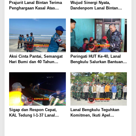
Prajurit Lanal Bintan Terima
Wujud Sinergi Nyata,
Penghargaan Kasal Atas
Dandenpom Lanal Bintan
Keberhasilan Gagalkan
Hadiri Peringatan May Day
Penyelundupan Narkotika
2026 di Tanjungpinang
Aksi Cinta Pantai, Semangat
Peringati HUT Ke-40, Lanal
Hari Bumi dan 40 Tahun
Bengkulu Salurkan Bantuan
Pengabdian Lanal Bengkulu
Sembako Ke Panti Asuhan
Sigap dan Respon Cepat,
Lanal Bengkulu Teguhkan
KAL Tedung I-1-37 Lanal
Komitmen, Ikuti Apel
Dumai Selamatkan Nelayan di
Kesiapsiagaan Megathrust
Perairan Selat Rupat
2026 di Tapak Paderi