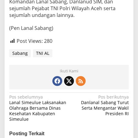
Komandan Lanal Sabang, Danlanud SIM, dan
sejumlah Pejabat TNI Polri Wilayah Aceh serta
sejumlah undangan lainnya.
(Pen Lanal Sabang)
Post Views:
280
Sabang
TNI AL
Ikuti Kami
N
Pos sebelumnya
Pos berikutnya
Lanal Simeulue Laksanakan
Danlanal Sabang Turut
a
Olahraga Bersama Dinas
Serta Mengantar Wakil
Kesehatan Kabupaten
Presiden RI
v
Simeulue
i
g
Posting Terkait