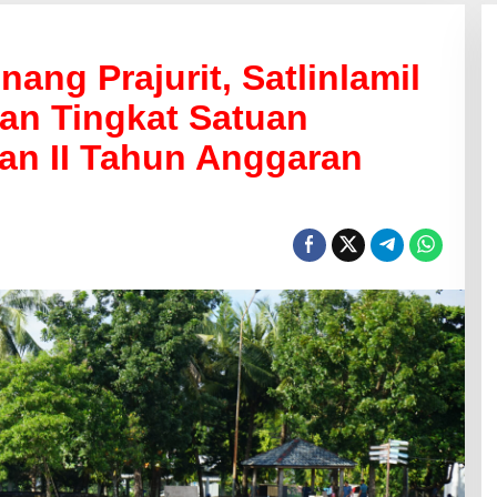
ang Prajurit, Satlinlamil
an Tingkat Satuan
an II Tahun Anggaran