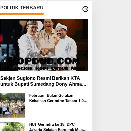
POLITIK TERBARU
Sekjen Sugiono Resmi Berikan KTA
untuk Bupati Sumedang Dony Ahmad
yang Gabung Gerindra
Februari, Bulan Gerakan
Kebaikan Gerindra: Tanam 1.000
Mangrove dan Aksi Sosial di
Pesisir Lampung
HUT Gerindra ke 18, DPC
Jakarta Selatan Bergerak Meberi