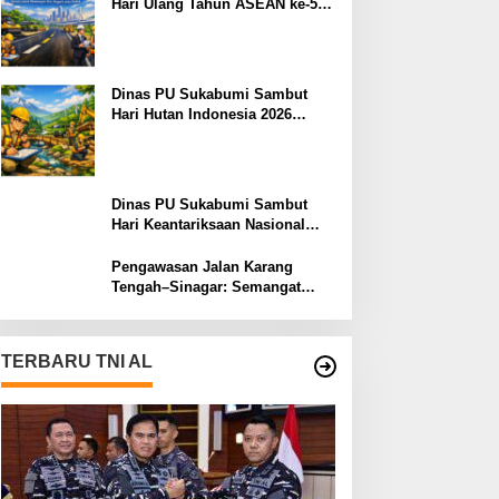
Hari Ulang Tahun ASEAN ke-59:
Semangat Kolaborasi dan
Pembangunan Berkelanjutan
Dinas PU Sukabumi Sambut
Hari Hutan Indonesia 2026
Menjaga Alam, Membangun
Masa Depan
Dinas PU Sukabumi Sambut
Hari Keantariksaan Nasional
2026 Semangat Muabrokah
Bangun Negeri Menuju Masa
Pengawasan Jalan Karang
Depan
Tengah–Sinagar: Semangat
Sukabumi Mubarokah
TERBARU TNI AL