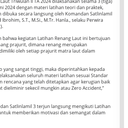
aut Triwulan II TA 2024 dilaksanakan selama 3 (tiga)
uni 2024 dengan materi latihan teori dan praktek,
dan dibuka secara langsung oleh Komandan Satlinlamil
brohim, S.T., M.Si., M.Tr. Hanla., selaku Perwira
).
 bahwa kegiatan Latihan Renang Laut ini bertujuan
nang prajurit, dimana renang merupakan
iliki oleh setiap prajurit matra laut dalam
iko yang sangat tinggi, maka diperintahkan kepada
elaksanakan seluruh materi latihan sesuai Standar
 rencana yang telah ditetapkan agar kerugian baik
 dieliminir sekecil mungkin atau Zero Accident,”
an Satlinlamil 3 terjun langsung mengikuti Latihan
 untuk memberikan motivasi dan semangat dalam