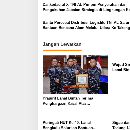
o
g
MILYAR
Dankodaeral X TNI AL Pimpin Penyerahan dan
g
s
Pengukuhan Jabatan Strategis di Lingkungan K
a
X
r
a
Bantu Percepat Distribusi Logistik, TNI AL Salu
n
Bantuan Bencana Alam Melalui Udara Ke Taken
2
Aceh
0
2
Jangan Lewatkan
4
Wujud Si
Lanal Bin
Day 2026 
Prajurit Lanal Bintan Terima
Penghargaan Kasal Atas
Keberhasilan Gagalkan
Penyelundupan Narkotika
Peringati HUT Ke-40, Lanal
Sigap da
Bengkulu Salurkan Bantuan
Tedung I-