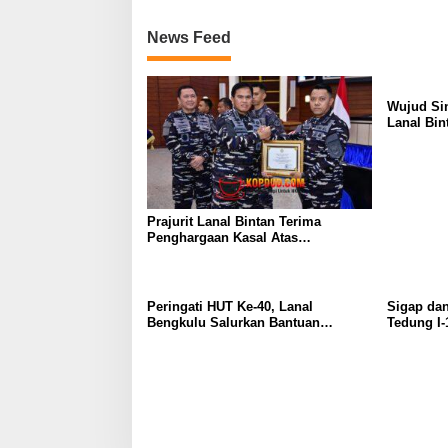
News Feed
Wujud Si
Lanal Bin
Day 2026 
Prajurit Lanal Bintan Terima
Penghargaan Kasal Atas
Keberhasilan Gagalkan
Penyelundupan Narkotika
Peringati HUT Ke-40, Lanal
Sigap da
Bengkulu Salurkan Bantuan
Tedung I-
Sembako Ke Panti Asuhan
Selamatka
Selat Rup