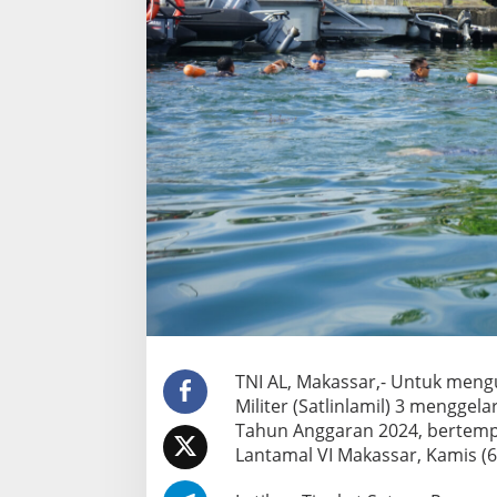
u
r
i
t
,
S
a
t
l
i
n
l
a
m
i
l
3
L
a
TNI AL, Makassar,- Untuk mengu
k
Militer (Satlinlamil) 3 menggel
s
Tahun Anggaran 2024, bertempa
a
Lantamal VI Makassar, Kamis (6
n
a
k