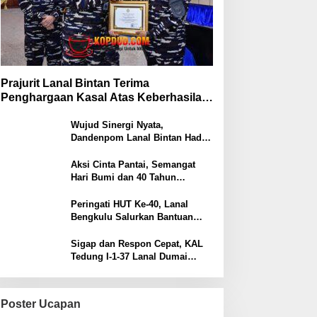
Prajurit Lanal Bintan Terima
Penghargaan Kasal Atas Keberhasilan
Gagalkan Penyelundupan Narkotika
Wujud Sinergi Nyata,
Dandenpom Lanal Bintan Hadiri
Peringatan May Day 2026 di
Tanjungpinang
Aksi Cinta Pantai, Semangat
Hari Bumi dan 40 Tahun
Pengabdian Lanal Bengkulu
Peringati HUT Ke-40, Lanal
Bengkulu Salurkan Bantuan
Sembako Ke Panti Asuhan
Sigap dan Respon Cepat, KAL
Tedung I-1-37 Lanal Dumai
Selamatkan Nelayan di Perairan
Selat Rupat
Poster Ucapan