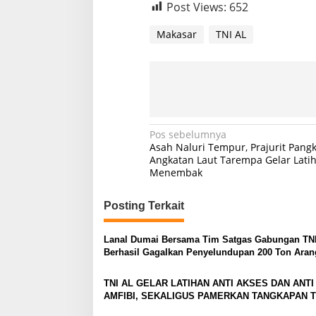
Post Views:
652
a
n
Makasar
TNI AL
g
L
a
u
t
T
r
i
N
Pos sebelumnya
w
Asah Naluri Tempur, Prajurit Pang
u
a
Angkatan Laut Tarempa Gelar Lati
l
Menembak
v
a
n
i
I
Posting Terkait
g
I
T
a
a
Lanal Dumai Bersama Tim Satgas Gabungan TNI
h
s
Berhasil Gagalkan Penyelundupan 200 Ton Aran
u
Bakau di Perairan Kepulauan Meranti
i
n
TNI AL GELAR LATIHAN ANTI AKSES DAN ANTI
A
p
AMFIBI, SEKALIGUS PAMERKAN TANGKAPAN 
n
DAN LOGAM TANAH JARANG SENILAI RP 173,6