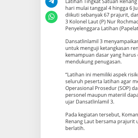
Latihan Tingkat Satuan Renang L
a
hari mulai tanggal 4 hingga 6 J
n
diikuti sebanyak 67 prajurit, 
L
3 Kolonel Laut (P) Nur Rochmad I
a
t
Penyelenggara Latihan (Papelat
i
h
Dansatlinlamil 3 menyampaikan
a
untuk menguji ketangkasan re
n
kemampuan dasar yang harus dim
T
i
mendukung penugasan.
n
g
“Latihan ini memiliki aspek ris
k
seluruh peserta latihan agar m
a
Operasional Prosedur (SOP) dan
t
S
personel maupun materiil dapat
a
ujar Dansatlinlamil 3.
t
u
Pada kegiatan tersebut, Komand
a
Renang Laut bersama prajurit
n
R
berlatih.
e
n