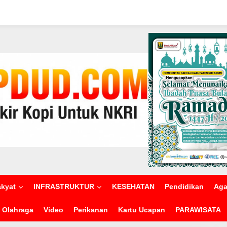
akyat
INFRASTRUKTUR
KESEHATAN
Pendidikan
Ag
Olahraga
Video
Perikanan
Kartu Ucapan
PARAWISATA