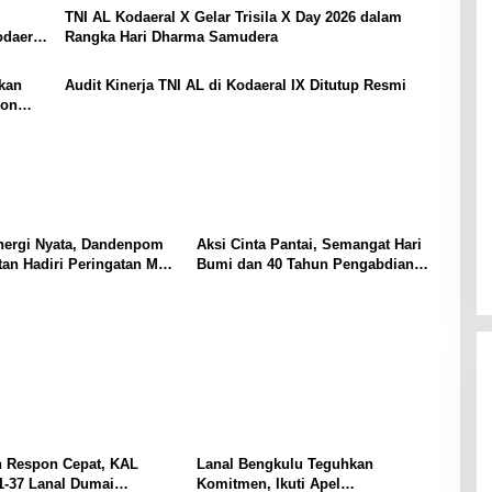
TNI AL Kodaeral X Gelar Trisila X Day 2026 dalam
odaeral
Rangka Hari Dharma Samudera
rkan
Audit Kinerja TNI AL di Kodaeral IX Ditutup Resmi
gon
nergi Nyata, Dandenpom
Aksi Cinta Pantai, Semangat Hari
tan Hadiri Peringatan May
Bumi dan 40 Tahun Pengabdian
di Tanjungpinang
Lanal Bengkulu
n Respon Cepat, KAL
Lanal Bengkulu Teguhkan
1-37 Lanal Dumai
Komitmen, Ikuti Apel