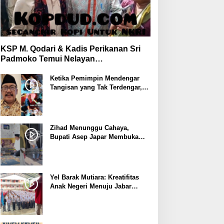
KSP M. Qodari & Kadis Perikanan Sri
Padmoko Temui Nelayan
Palabuhanratu Sukabumi
Ketika Pemimpin Mendengar
Tangisan yang Tak Terdengar,
Bupati Asep Japar Respon
dengan Mubarokah
Zihad Menunggu Cahaya,
Bupati Asep Japar Membuka
Jalan Mubarokah
Yel Barak Mutiara: Kreatifitas
Anak Negeri Menuju Jabar
Istimewa dari Sukabumi
Mubarokah