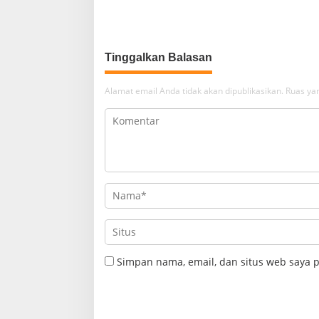
Sembako Ke Panti Asuhan
Selamatka
Selat Rup
Tinggalkan Balasan
Alamat email Anda tidak akan dipublikasikan.
Ruas yan
Simpan nama, email, dan situs web saya 