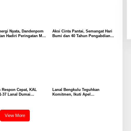
nergi Nyata, Dandenpom
Aksi Cinta Pantai, Semangat Hari
tan Hadiri Peringatan May
Bumi dan 40 Tahun Pengabdian
di Tanjungpinang
Lanal Bengkulu
n Respon Cepat, KAL
Lanal Bengkulu Teguhkan
1-37 Lanal Dumai
Komitmen, Ikuti Apel
n Nelayan di Perairan
Kesiapsiagaan Megathrust 2026 di
at
Tapak Paderi
View More