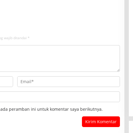
n Nelayan di Perairan
Kesiapsiagaan Megathrust 2026 di
at
Tapak Paderi
g wajib ditandai
*
pada peramban ini untuk komentar saya berikutnya.