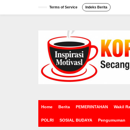
L
e
Terms of Service
Indeks Berita
w
a
t
i
k
e
k
o
n
t
e
n
Home
Berita
PEMERINTAHAN
Wakil R
POLRI
SOSIAL BUDAYA
Pengumuman