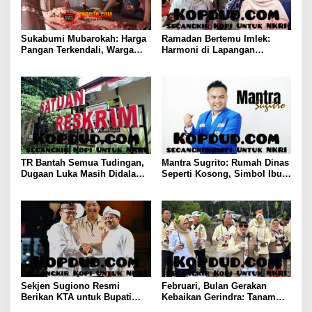
Sukabumi Mubarokah: Harga
Ramadan Bertemu Imlek:
Pangan Terkendali, Warga
Harmoni di Lapangan
Palabuhanratu Bahgia
Banteng
TR Bantah Semua Tudingan,
Mantra Sugrito: Rumah Dinas
Dugaan Luka Masih Didalami
Seperti Kosong, Simbol Ibu
Polisi
Kota Ibarat Tanpa Kehidupan
Nyata
Sekjen Sugiono Resmi
Februari, Bulan Gerakan
Berikan KTA untuk Bupati
Kebaikan Gerindra: Tanam
Sumedang Dony Ahmad yang
1.000 Mangrove dan Aksi