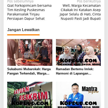
N
Pos sebelumnya
Pos berikutnya
Giat Forkopimcam bersama
Well, Warga Kecamatan
a
Tim Kesling Puskesmas
Cikakak Ini Katakan Asep
Parakansalak Tinjau
Japar Selalu di Hati, Cinta
v
Persiapan Dapur Sehat
Nupasti Pasti Jadi Bupati
i
g
Jangan Lewatkan
a
s
i
p
o
s
Sukabumi Mubarokah: Harga
Ramadan Bertemu Imlek:
Pangan Terkendali, Warga
Harmoni di Lapangan
Palabuhanratu Bahgia
Banteng