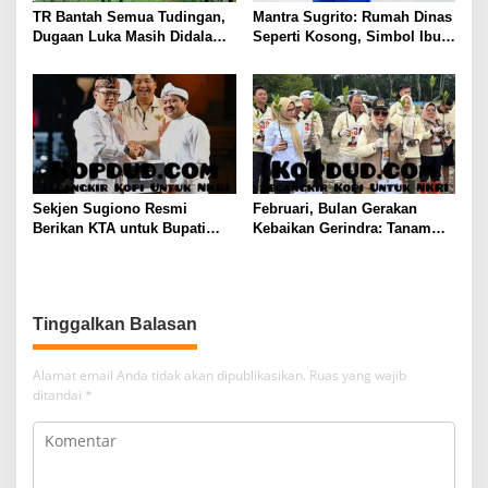
TR Bantah Semua Tudingan,
Mantra Sugrito: Rumah Dinas
Dugaan Luka Masih Didalami
Seperti Kosong, Simbol Ibu
Polisi
Kota Ibarat Tanpa Kehidupan
Nyata
Sekjen Sugiono Resmi
Februari, Bulan Gerakan
Berikan KTA untuk Bupati
Kebaikan Gerindra: Tanam
Sumedang Dony Ahmad yang
1.000 Mangrove dan Aksi
Gabung Gerindra
Sosial di Pesisir Lampung
Tinggalkan Balasan
Alamat email Anda tidak akan dipublikasikan.
Ruas yang wajib
ditandai
*