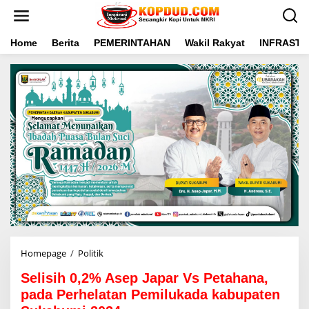
L
e
w
a
Home
Berita
PEMERINTAHAN
Wakil Rakyat
INFRAST
t
i
k
e
k
o
n
t
e
n
Homepage
/
Politik
S
e
Selisih 0,2% Asep Japar Vs Petahana,
l
i
pada Perhelatan Pemilukada kabupaten
s