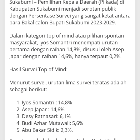
Sukabumi – Pemilihan Kepala Daerah (Pilkada) di
,
Kabupaten Sukabumi menjadi sorotan publik
p
a
dengan Persentase Survei yang sangat ketat antara
d
para Bakal calon Bupati Sukabumi 2023-2029.
a
P
Dalam kategori top of mind atau pilihan spontan
e
masyarakat, Iyos Somantri menempati urutan
r
h
pertama dengan raihan 14,8%, disusul oleh Asep
e
Japar dengan raihan 14,6%, hanya terpaut 0,2%.
l
a
Hasil Survei Top of Mind:
t
a
Menurut survei, urutan lima survei teratas adalah
n
P
sebagai berikut:
e
m
Iyos Somantri : 14,8%
i
Asep Japar : 14,6%
l
Desy Ratnasari: 6,1%
u
k
Budi Azhar Mutawali: 5,6%
a
Abu Bakar Sidik: 2,3%.
d
a