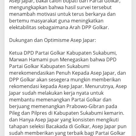
Asep Japar, bakal calon bupati dari Partai Golkar,
k
mengungkapkan bahwa hasil survei tersebut
a
menambah motivasi untuk terus berkarya dan
b
bertemu masyarakat guna meningkatkan
u
p
elektabilitas sebagaimana Arah DPP Golkar.
a
t
Dukungan dan Optimisme Asep Japar:
e
n
Ketua DPD Partai Golkar Kabupaten Sukabumi,
S
u
Marwan Hamami pun Menegaskan bahwa DPD
k
Partai Golkar Kabupaten Sukabumi
a
merekomendasikan Penuh Kepada Asep Japar, dan
b
DPP Golkar akan sesegera mungkin memberikan
u
rekomendasi kepada Asep Japar. Menurutnya, Asep
m
i
Japar sudah melakukan kerja nyata untuk
2
membantu memenangkan Partai Golkar dan
0
berjuang memenangkan Prabowo-Gibran pada
2
Pileg dan Pilpres di Kabupaten Sukabumi kemarin.
4
dan Hanya Asep Japar yang konsisten mengikuti
tahapan seleksi Bacakada di Golkar, Asep Japar pun
sudah memberikan yang terbaik bagi Partai Golkar