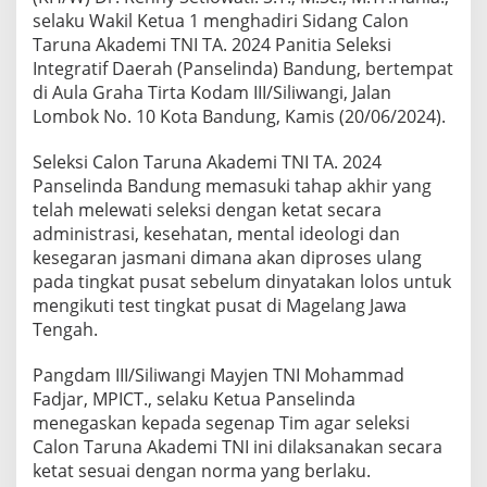
n
selaku Wakil Ketua 1 menghadiri Sidang Calon
g
Taruna Akademi TNI TA. 2024 Panitia Seleksi
C
Integratif Daerah (Panselinda) Bandung, bertempat
a
di Aula Graha Tirta Kodam III/Siliwangi, Jalan
l
o
Lombok No. 10 Kota Bandung, Kamis (20/06/2024).
n
T
Seleksi Calon Taruna Akademi TNI TA. 2024
a
Panselinda Bandung memasuki tahap akhir yang
r
telah melewati seleksi dengan ketat secara
u
n
administrasi, kesehatan, mental ideologi dan
a
kesegaran jasmani dimana akan diproses ulang
A
pada tingkat pusat sebelum dinyatakan lolos untuk
k
mengikuti test tingkat pusat di Magelang Jawa
a
d
Tengah.
e
m
Pangdam III/Siliwangi Mayjen TNI Mohammad
i
Fadjar, MPICT., selaku Ketua Panselinda
T
menegaskan kepada segenap Tim agar seleksi
N
I
Calon Taruna Akademi TNI ini dilaksanakan secara
T
ketat sesuai dengan norma yang berlaku.
A