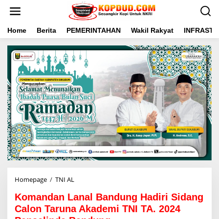
L
e
w
a
Home
Berita
PEMERINTAHAN
Wakil Rakyat
INFRAST
t
i
k
e
k
o
n
t
e
n
Homepage
/
TNI AL
K
o
Komandan Lanal Bandung Hadiri Sidang
m
a
Calon Taruna Akademi TNI TA. 2024
n