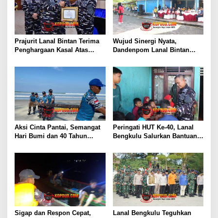
Prajurit Lanal Bintan Terima
Wujud Sinergi Nyata,
Penghargaan Kasal Atas
Dandenpom Lanal Bintan
Keberhasilan Gagalkan
Hadiri Peringatan May Day
Penyelundupan Narkotika
2026 di Tanjungpinang
Aksi Cinta Pantai, Semangat
Peringati HUT Ke-40, Lanal
Hari Bumi dan 40 Tahun
Bengkulu Salurkan Bantuan
Pengabdian Lanal Bengkulu
Sembako Ke Panti Asuhan
Sigap dan Respon Cepat,
Lanal Bengkulu Teguhkan