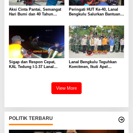
Aksi Cinta Pantai, Semangat
Peringati HUT Ke-40, Lanal
Hari Bumi dan 40 Tahun
Bengkulu Salurkan Bantuan
Pengabdian Lanal Bengkulu
Sembako Ke Panti Asuhan
Sigap dan Respon Cepat,
Lanal Bengkulu Teguhkan
KAL Tedung I-1-37 Lanal
Komitmen, Ikuti Apel
Dumai Selamatkan Nelayan di
Kesiapsiagaan Megathrust
Perairan Selat Rupat
2026 di Tapak Paderi
View More
POLITIK TERBARU