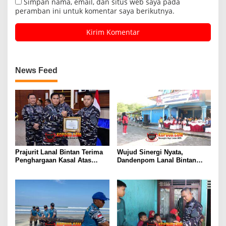
Simpan nama, email, dan situs web saya pada
peramban ini untuk komentar saya berikutnya.
News Feed
Prajurit Lanal Bintan Terima
Wujud Sinergi Nyata,
Penghargaan Kasal Atas
Dandenpom Lanal Bintan
Keberhasilan Gagalkan
Hadiri Peringatan May Day
Penyelundupan Narkotika
2026 di Tanjungpinang