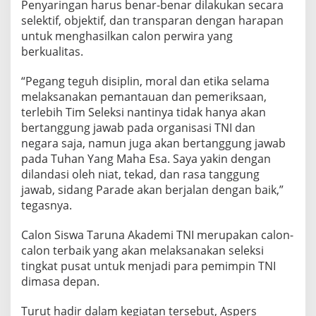
Penyaringan harus benar-benar dilakukan secara
.
selektif, objektif, dan transparan dengan harapan
2
untuk menghasilkan calon perwira yang
0
2
berkualitas.
4
P
“Pegang teguh disiplin, moral dan etika selama
a
melaksanakan pemantauan dan pemeriksaan,
n
terlebih Tim Seleksi nantinya tidak hanya akan
s
e
bertanggung jawab pada organisasi TNI dan
l
negara saja, namun juga akan bertanggung jawab
i
pada Tuhan Yang Maha Esa. Saya yakin dengan
n
dilandasi oleh niat, tekad, dan rasa tanggung
d
a
jawab, sidang Parade akan berjalan dengan baik,”
B
tegasnya.
a
n
Calon Siswa Taruna Akademi TNI merupakan calon-
d
calon terbaik yang akan melaksanakan seleksi
u
n
tingkat pusat untuk menjadi para pemimpin TNI
g
dimasa depan.
Turut hadir dalam kegiatan tersebut, Aspers