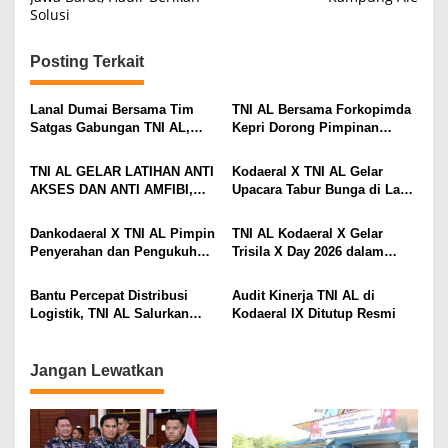
v
Solusi
i
g
Posting Terkait
a
s
Lanal Dumai Bersama Tim
TNI AL Bersama Forkopimda
Satgas Gabungan TNI AL,
Kepri Dorong Pimpinan
i
Berhasil Gagalkan
Menjadi Teladan Dalam
Penyelundupan 200 Ton
Pembayaran Zakat
p
TNI AL GELAR LATIHAN ANTI
Kodaeral X TNI AL Gelar
Arang Bakau di Perairan
AKSES DAN ANTI AMFIBI,
Upacara Tabur Bunga di Laut
o
Kepulauan Meranti
SEKALIGUS PAMERKAN
Dalam Rangka Hari Dharma
s
TANGKAPAN TIMAH DAN
Samudera 2026
Dankodaeral X TNI AL Pimpin
TNI AL Kodaeral X Gelar
LOGAM TANAH JARANG
Penyerahan dan Pengukuhan
Trisila X Day 2026 dalam
SENILAI RP 173,6 MILYAR
Jabatan Strategis di
Rangka Hari Dharma
Lingkungan Kodaeral X
Samudera
Bantu Percepat Distribusi
Audit Kinerja TNI AL di
Logistik, TNI AL Salurkan
Kodaeral IX Ditutup Resmi
Bantuan Bencana Alam
Melalui Udara Ke Takengon
Aceh
Jangan Lewatkan