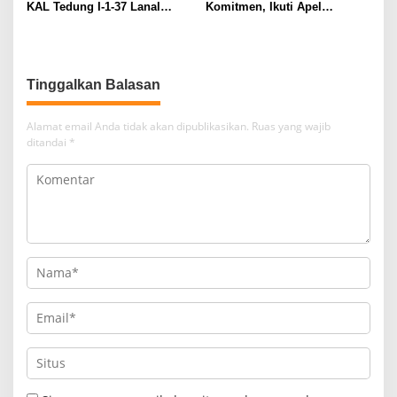
KAL Tedung I-1-37 Lanal
Komitmen, Ikuti Apel
Dumai Selamatkan Nelayan di
Kesiapsiagaan Megathrust
Perairan Selat Rupat
2026 di Tapak Paderi
Tinggalkan Balasan
Alamat email Anda tidak akan dipublikasikan.
Ruas yang wajib
ditandai
*