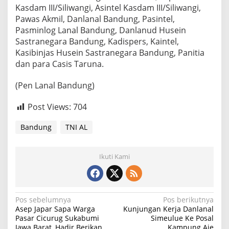
Kasdam III/Siliwangi, Asintel Kasdam III/Siliwangi,
Pawas Akmil, Danlanal Bandung, Pasintel,
Pasminlog Lanal Bandung, Danlanud Husein
Sastranegara Bandung, Kadispers, Kaintel,
Kasibinjas Husein Sastranegara Bandung, Panitia
dan para Casis Taruna.
(Pen Lanal Bandung)
Post Views:
704
Bandung
TNI AL
Ikuti Kami
N
Pos sebelumnya
Pos berikutnya
Asep Japar Sapa Warga
Kunjungan Kerja Danlanal
a
Pasar Cicurug Sukabumi
Simeulue Ke Posal
Jawa Barat, Hadir Berikan
Kampung Aie