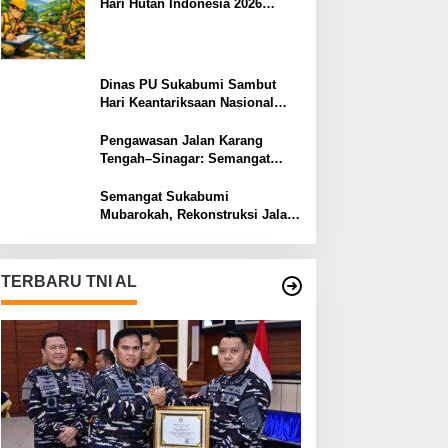
Hari Hutan Indonesia 2026
Menjaga Alam, Membangun
Masa Depan
Dinas PU Sukabumi Sambut
Hari Keantariksaan Nasional
2026 Semangat Muabrokah
Bangun Negeri Menuju Masa
Pengawasan Jalan Karang
Depan
Tengah–Sinagar: Semangat
Sukabumi Mubarokah
Semangat Sukabumi
Mubarokah, Rekonstruksi Jalan
Pakuwon–Cipeuteuy untuk
Mobilitas Masyarakat
TERBARU TNI AL