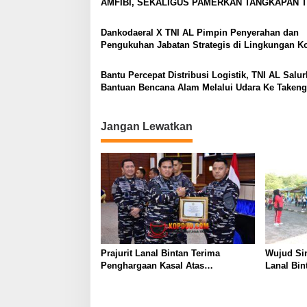
AMFIBI, SEKALIGUS PAMERKAN TANGKAPAN 
o
DAN LOGAM TANAH JARANG SENILAI RP 173,6
s
MILYAR
Dankodaeral X TNI AL Pimpin Penyerahan dan
Pengukuhan Jabatan Strategis di Lingkungan K
X
Bantu Percepat Distribusi Logistik, TNI AL Salu
Bantuan Bencana Alam Melalui Udara Ke Taken
Aceh
Jangan Lewatkan
Prajurit Lanal Bintan Terima
Wujud Si
Penghargaan Kasal Atas
Lanal Bin
Keberhasilan Gagalkan
Day 2026 
Penyelundupan Narkotika