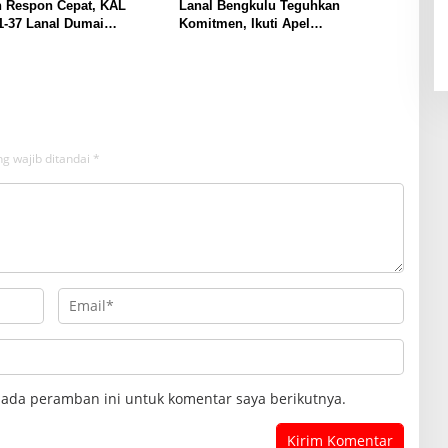
n Respon Cepat, KAL
Lanal Bengkulu Teguhkan
1-37 Lanal Dumai
Komitmen, Ikuti Apel
n Nelayan di Perairan
Kesiapsiagaan Megathrust 2026 di
at
Tapak Paderi
g wajib ditandai
*
pada peramban ini untuk komentar saya berikutnya.