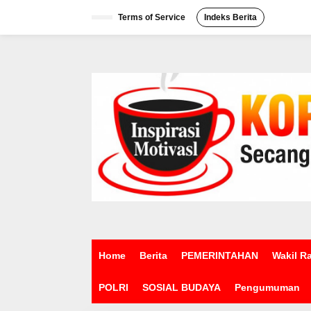
L
e
Terms of Service
Indeks Berita
w
a
t
i
k
e
k
o
n
t
e
n
Home
Berita
PEMERINTAHAN
Wakil R
POLRI
SOSIAL BUDAYA
Pengumuman