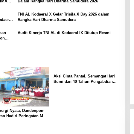
TIMAH
Dalam Rangka Hari Dharma Samudera 2026
TNI AL Kodaeral X Gelar Trisila X Day 2026 dalam
odaeral
Rangka Hari Dharma Samudera
rkan
Audit Kinerja TNI AL di Kodaeral IX Ditutup Resmi
gon
Aksi Cinta Pantai, Semangat Hari
Bumi dan 40 Tahun Pengabdian
Lanal Bengkulu
nergi Nyata, Dandenpom
tan Hadiri Peringatan May
di Tanjungpinang