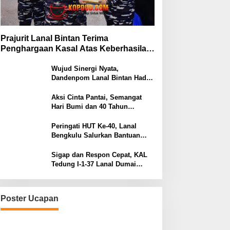
Prajurit Lanal Bintan Terima
Penghargaan Kasal Atas Keberhasilan
Gagalkan Penyelundupan Narkotika
Wujud Sinergi Nyata,
Dandenpom Lanal Bintan Hadiri
Peringatan May Day 2026 di
Tanjungpinang
Aksi Cinta Pantai, Semangat
Hari Bumi dan 40 Tahun
Pengabdian Lanal Bengkulu
Peringati HUT Ke-40, Lanal
Bengkulu Salurkan Bantuan
Sembako Ke Panti Asuhan
Sigap dan Respon Cepat, KAL
Tedung I-1-37 Lanal Dumai
Selamatkan Nelayan di Perairan
Selat Rupat
Poster Ucapan