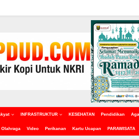
akyat
INFRASTRUKTUR
KESEHATAN
Pendidikan
Ag
Olahraga
Video
Perikanan
Kartu Ucapan
PARAWISATA