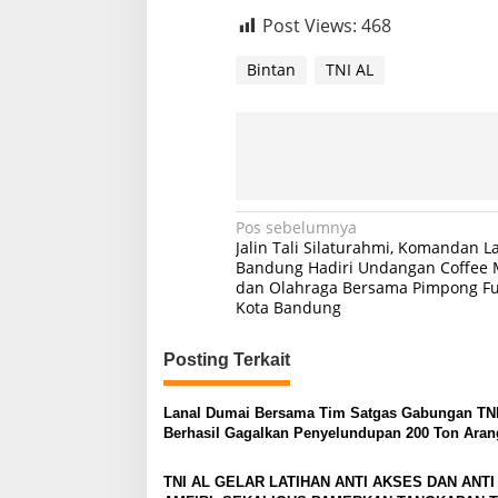
Post Views:
468
Bintan
TNI AL
N
Pos sebelumnya
Jalin Tali Silaturahmi, Komandan L
a
Bandung Hadiri Undangan Coffee 
dan Olahraga Bersama Pimpong F
v
Kota Bandung
i
g
Posting Terkait
a
s
Lanal Dumai Bersama Tim Satgas Gabungan TNI
Berhasil Gagalkan Penyelundupan 200 Ton Aran
i
Bakau di Perairan Kepulauan Meranti
p
TNI AL GELAR LATIHAN ANTI AKSES DAN ANTI