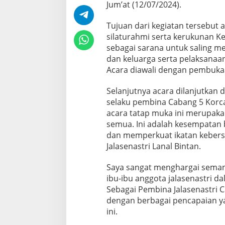
Jum’at (12/07/2024).
i
n
Tujuan dari kegiatan tersebut
t
a
silaturahmi serta kerukunan Kel
n
sebagai sarana untuk saling me
d
dan keluarga serta pelaksanaan
a
Acara diawali dengan pembuka
n
A
n
Selanjutnya acara dilanjutkan
g
selaku pembina Cabang 5 Korc
g
acara tatap muka ini merupaka
o
semua. Ini adalah kesempatan ba
t
a
dan memperkuat ikatan kebersa
C
Jalasenastri Lanal Bintan.
a
b
Saya sangat menghargai semang
a
ibu-ibu anggota jalasenastri 
n
g
Sebagai Pembina Jalasenastri C
5
dengan berbagai pencapaian yan
K
ini.
o
r