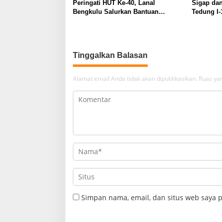
Peringati HUT Ke-40, Lanal
Sigap da
Bengkulu Salurkan Bantuan
Tedung I-
Sembako Ke Panti Asuhan
Selamatka
Selat Rup
Tinggalkan Balasan
Alamat email Anda tidak akan dipublikasikan.
Ruas yan
Simpan nama, email, dan situs web saya 