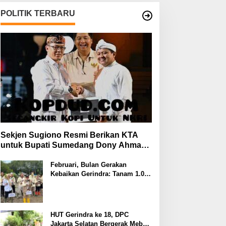
POLITIK TERBARU
Sekjen Sugiono Resmi Berikan KTA
untuk Bupati Sumedang Dony Ahmad
yang Gabung Gerindra
Februari, Bulan Gerakan
Kebaikan Gerindra: Tanam 1.000
Mangrove dan Aksi Sosial di
Pesisir Lampung
HUT Gerindra ke 18, DPC
Jakarta Selatan Bergerak Meberi