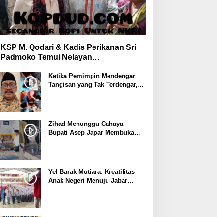
KSP M. Qodari & Kadis Perikanan Sri
Padmoko Temui Nelayan
Palabuhanratu Sukabumi
Ketika Pemimpin Mendengar
Tangisan yang Tak Terdengar,
Bupati Asep Japar Respon
dengan Mubarokah
Zihad Menunggu Cahaya,
Bupati Asep Japar Membuka
Jalan Mubarokah
Yel Barak Mutiara: Kreatifitas
Anak Negeri Menuju Jabar
Istimewa dari Sukabumi
Mubarokah