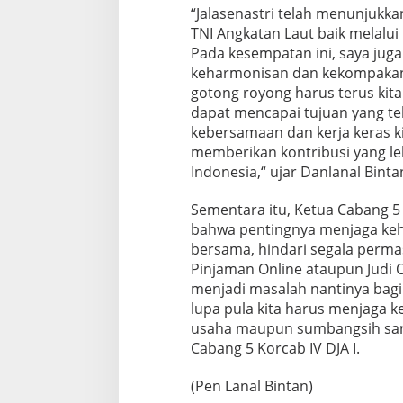
“Jalasenastri telah menunjukk
c
a
TNI Angkatan Laut baik melalui
b
Pada kesempatan ini, saya jug
I
keharmonisan dan kekompakan
V
gotong royong harus terus kit
D
dapat mencapai tujuan yang tel
J
A
kebersamaan dan kerja keras k
I
memberikan kontribusi yang le
Indonesia,“ ujar Danlanal Binta
Sementara itu, Ketua Cabang 5
bahwa pentingnya menjaga keh
bersama, hindari segala permas
Pinjaman Online ataupun Judi O
menjadi masalah nantinya bagi 
lupa pula kita harus menjaga 
usaha maupun sumbangsih sara
Cabang 5 Korcab IV DJA I.
(Pen Lanal Bintan)