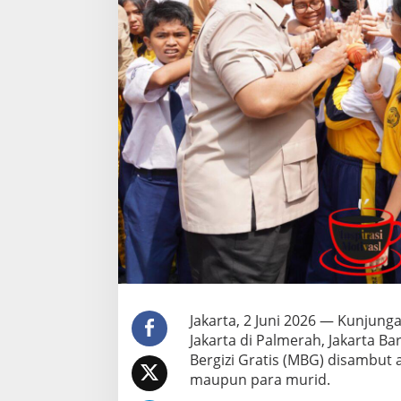
N
1
1
1
J
a
k
a
r
t
a
B
a
h
a
g
i
a
D
i
Jakarta, 2 Juni 2026 — Kunjun
k
Jakarta di Palmerah, Jakarta 
u
Bergizi Gratis (MBG) disambut 
n
maupun para murid.
j
u