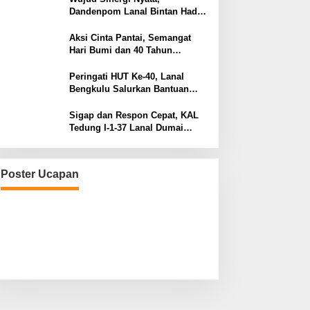
Dandenpom Lanal Bintan Hadiri
Peringatan May Day 2026 di
Tanjungpinang
Aksi Cinta Pantai, Semangat
Hari Bumi dan 40 Tahun
Pengabdian Lanal Bengkulu
Peringati HUT Ke-40, Lanal
Bengkulu Salurkan Bantuan
Sembako Ke Panti Asuhan
Sigap dan Respon Cepat, KAL
Tedung I-1-37 Lanal Dumai
Selamatkan Nelayan di Perairan
Selat Rupat
Poster Ucapan