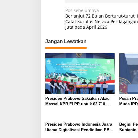
N
Pos sebelumnya
Berlanjut 72 Bulan Berturut-turut,
a
Catat Surplus Neraca Perdagangan
Juta pada April 2026
v
i
Jangan Lewatkan
g
a
s
i
p
o
s
Presiden Prabowo Saksikan Akad
Pesan Pr
Massal KPR FLPP untuk 62.710
Muda IPD
Penerima, dari Guru SD hingga
Birokrasi 
Pengemudi Ojol
Presiden Prabowo Indonesia Juara
Begini Pe
Utama Digitalisasi Pendidikan PBB,
Subianto 
Kita Diakui Dunia!