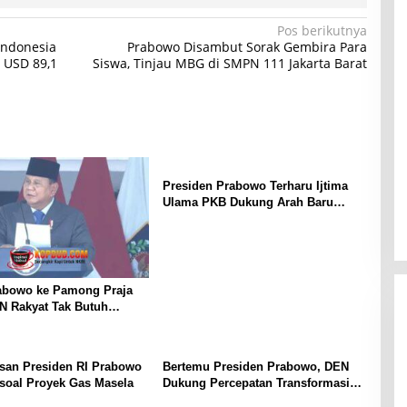
Pos berikutnya
 Indonesia
Prabowo Disambut Sorak Gembira Para
 USD 89,1
Siswa, Tinjau MBG di SMPN 111 Jakarta Barat
Presiden Prabowo Terharu Ijtima
Ulama PKB Dukung Arah Baru
Ekonomi untuk Kesejahteraan
Rakyat
abowo ke Pamong Praja
N Rakyat Tak Butuh
Berbelit
san Presiden RI Prabowo
Bertemu Presiden Prabowo, DEN
soal Proyek Gas Masela
Dukung Percepatan Transformasi
Digital Pemerintah RI