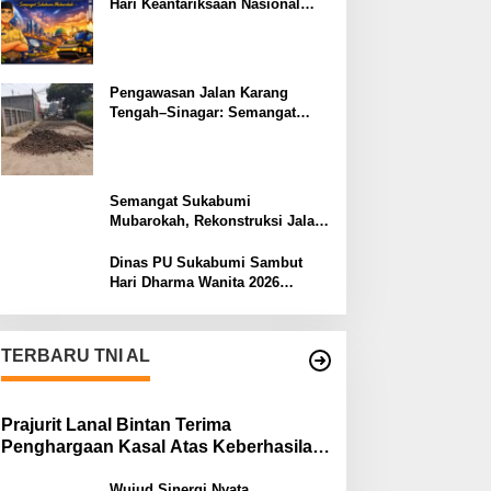
Hari Keantariksaan Nasional
2026 Semangat Muabrokah
Bangun Negeri Menuju Masa
Depan
Pengawasan Jalan Karang
Tengah–Sinagar: Semangat
Sukabumi Mubarokah
Semangat Sukabumi
Mubarokah, Rekonstruksi Jalan
Pakuwon–Cipeuteuy untuk
Mobilitas Masyarakat
Dinas PU Sukabumi Sambut
Hari Dharma Wanita 2026
Pengabdian Terbaik Bagi
Bangsa
TERBARU TNI AL
Prajurit Lanal Bintan Terima
Penghargaan Kasal Atas Keberhasilan
Gagalkan Penyelundupan Narkotika
Wujud Sinergi Nyata,