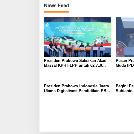
News Feed
Presiden Prabowo Saksikan Akad
Pesan Pr
Massal KPR FLPP untuk 62.710
Muda IPD
Penerima, dari Guru SD hingga
Birokrasi 
Pengemudi Ojol
Presiden Prabowo Indonesia Juara
Begini Pe
Utama Digitalisasi Pendidikan PBB,
Subianto 
Kita Diakui Dunia!