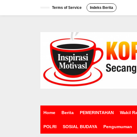
L
e
Terms of Service
Indeks Berita
w
a
t
i
k
e
k
o
n
t
e
n
Home
Berita
PEMERINTAHAN
Wakil R
POLRI
SOSIAL BUDAYA
Pengumuman