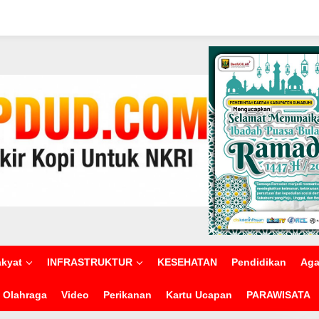
akyat
INFRASTRUKTUR
KESEHATAN
Pendidikan
Ag
Olahraga
Video
Perikanan
Kartu Ucapan
PARAWISATA