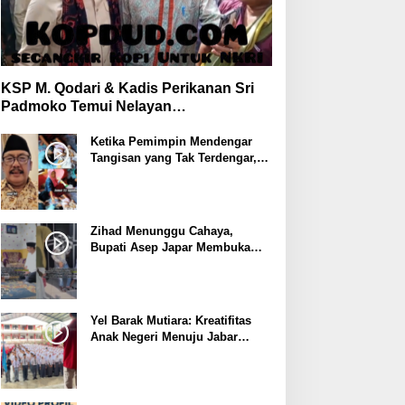
KSP M. Qodari & Kadis Perikanan Sri
Padmoko Temui Nelayan
Palabuhanratu Sukabumi
Ketika Pemimpin Mendengar
Tangisan yang Tak Terdengar,
Bupati Asep Japar Respon
dengan Mubarokah
Zihad Menunggu Cahaya,
Bupati Asep Japar Membuka
Jalan Mubarokah
Yel Barak Mutiara: Kreatifitas
Anak Negeri Menuju Jabar
Istimewa dari Sukabumi
Mubarokah