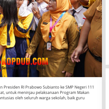
gan Presiden RI Prabowo Subianto ke SMP Negeri 111
Barat, untuk meninjau pelaksanaan Program Makan
antusias oleh seluruh warga sekolah, baik guru