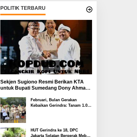
POLITIK TERBARU
Sekjen Sugiono Resmi Berikan KTA
untuk Bupati Sumedang Dony Ahmad
yang Gabung Gerindra
Februari, Bulan Gerakan
Kebaikan Gerindra: Tanam 1.000
Mangrove dan Aksi Sosial di
Pesisir Lampung
HUT Gerindra ke 18, DPC
Jakarta Selatan Bergerak Meberi