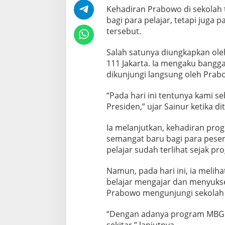
n
Kehadiran Prabowo di sekolah
g
bagi para pelajar, tetapi jug
i
tersebut.
P
r
Salah satunya diungkapkan oleh
a
b
111 Jakarta. Ia mengaku bang
o
dikunjungi langsung oleh Prab
w
o
“Pada hari ini tentunya kami s
Presiden,” ujar Sainur ketika dit
Ia melanjutkan, kehadiran pro
semangat baru bagi para peser
pelajar sudah terlihat sejak pr
Namun, pada hari ini, ia melih
belajar mengajar dan menyuks
Prabowo mengunjungi sekolah 
“Dengan adanya program MBG i
sekitar,” lanjutnya.