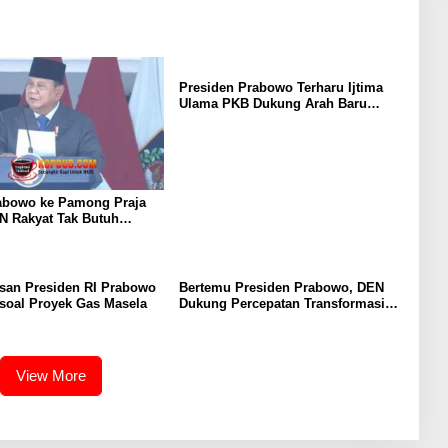
Presiden Prabowo Terharu Ijtima
Ulama PKB Dukung Arah Baru
Ekonomi untuk Kesejahteraan
Rakyat
abowo ke Pamong Praja
N Rakyat Tak Butuh
Berbelit
san Presiden RI Prabowo
Bertemu Presiden Prabowo, DEN
soal Proyek Gas Masela
Dukung Percepatan Transformasi
Digital Pemerintah RI
View More