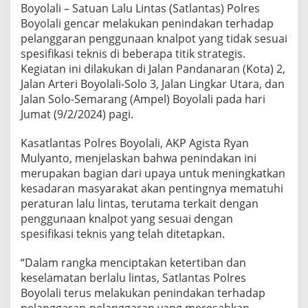
Boyolali – Satuan Lalu Lintas (Satlantas) Polres
a
k
Boyolali gencar melakukan penindakan terhadap
u
pelanggaran penggunaan knalpot yang tidak sesuai
k
spesifikasi teknis di beberapa titik strategis.
a
Kegiatan ini dilakukan di Jalan Pandanaran (Kota) 2,
n
P
Jalan Arteri Boyolali-Solo 3, Jalan Lingkar Utara, dan
e
Jalan Solo-Semarang (Ampel) Boyolali pada hari
n
Jumat (9/2/2024) pagi.
i
n
Kasatlantas Polres Boyolali, AKP Agista Ryan
d
a
Mulyanto, menjelaskan bahwa penindakan ini
k
merupakan bagian dari upaya untuk meningkatkan
a
kesadaran masyarakat akan pentingnya mematuhi
n
peraturan lalu lintas, terutama terkait dengan
T
penggunaan knalpot yang sesuai dengan
e
r
spesifikasi teknis yang telah ditetapkan.
h
a
“Dalam rangka menciptakan ketertiban dan
d
keselamatan berlalu lintas, Satlantas Polres
a
Boyolali terus melakukan penindakan terhadap
p
P
pelanggaran-pelanggaran yang meresahkan,