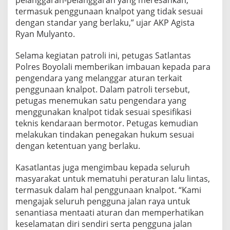
e
termasuk penggunaan knalpot yang tidak sesuai
n
dengan standar yang berlaku,” ujar AKP Agista
g
Ryan Mulyanto.
g
u
n
Selama kegiatan patroli ini, petugas Satlantas
a
Polres Boyolali memberikan imbauan kepada para
a
pengendara yang melanggar aturan terkait
n
penggunaan knalpot. Dalam patroli tersebut,
K
n
petugas menemukan satu pengendara yang
a
menggunakan knalpot tidak sesuai spesifikasi
l
teknis kendaraan bermotor. Petugas kemudian
p
melakukan tindakan penegakan hukum sesuai
o
dengan ketentuan yang berlaku.
t
y
a
Kasatlantas juga mengimbau kepada seluruh
n
masyarakat untuk mematuhi peraturan lalu lintas,
g
termasuk dalam hal penggunaan knalpot. “Kami
T
mengajak seluruh pengguna jalan raya untuk
i
d
senantiasa mentaati aturan dan memperhatikan
a
keselamatan diri sendiri serta pengguna jalan
k