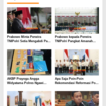
Prabowo Minta Perwira
Prabowo kepada Perwira
TNIPolri Setia Mengabdi Pada
TNIPolri Pangkat Amanah
Masyarakat Anda Digaji dan
Rakyat, Jangan Salahgunakan
Diberi Makan Oleh Rakyat!
Jabatan!
AKBP Prayoga Angga
Apa Saja Poin-Poin
Widyatama Polres Ngawi
Rekomendasi Reformasi Polri
Amankan Pengedar Sabu
Begini Kata Jimly
dengan Barang Bukti Puluhan
Asshiddiqie
Gram