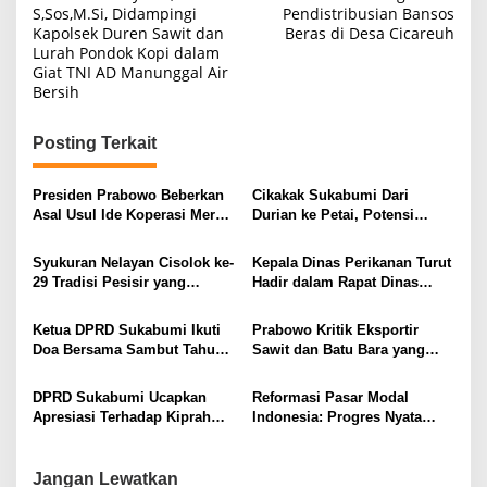
a
S,Sos,M.Si, Didampingi
Pendistribusian Bansos
Kapolsek Duren Sawit dan
Beras di Desa Cicareuh
v
Lurah Pondok Kopi dalam
i
Giat TNI AD Manunggal Air
Bersih
g
a
Posting Terkait
s
i
Presiden Prabowo Beberkan
Cikakak Sukabumi Dari
Asal Usul Ide Koperasi Merah
Durian ke Petai, Potensi
p
Putih Agar Rakyat Tidak
Lokal yang Menyehatkan
o
Lapar dan Terjerat Lintah
serta Banyak Digemari
Syukuran Nelayan Cisolok ke-
Kepala Dinas Perikanan Turut
Darat
Masyarakat
s
29 Tradisi Pesisir yang
Hadir dalam Rapat Dinas
Menyatukan
yang Dipimpin Bupati
Sukabumi H. Asep Japar
Ketua DPRD Sukabumi Ikuti
Prabowo Kritik Eksportir
Doa Bersama Sambut Tahun
Sawit dan Batu Bara yang
Baru Islam 1448 Hijriah yang
Parkir Dana di Luar Negeri
digelar Pemkab
DPRD Sukabumi Ucapkan
Reformasi Pasar Modal
Apresiasi Terhadap Kiprah
Indonesia: Progres Nyata
Bayu Permana di PPI Institute
yang Sudah Terealisasi
2026
Jangan Lewatkan