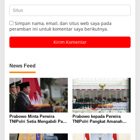
Simpan nama, email, dan situs web saya pada
peramban ini untuk komentar saya berikutnya.
News Feed
Prabowo Minta Perwira
Prabowo kepada Perwira
TNIPolri Setia Mengabdi Pada
TNIPolri Pangkat Amanah
Masyarakat Anda Digaji dan
Rakyat, Jangan Salahgunakan
Diberi Makan Oleh Rakyat!
Jabatan!