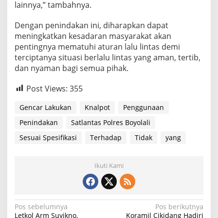
lainnya,” tambahnya.
S
e
Dengan penindakan ini, diharapkan dapat
s
u
meningkatkan kesadaran masyarakat akan
a
pentingnya mematuhi aturan lalu lintas demi
i
terciptanya situasi berlalu lintas yang aman, tertib,
S
dan nyaman bagi semua pihak.
p
e
s
Post Views:
355
i
f
Gencar Lakukan
Knalpot
Penggunaan
i
k
Penindakan
Satlantas Polres Boyolali
a
Sesuai Spesifikasi
Terhadap
Tidak
yang
s
i
Ikuti Kami
N
Pos sebelumnya
Pos berikutnya
Letkol Arm Suyikno,
Koramil Cikidang Hadiri