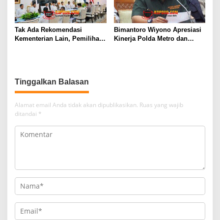
Tak Ada Rekomendasi
Bimantoro Wiyono Apresiasi
Kementerian Lain, Pemilihan
Kinerja Polda Metro dan
Kapolri Tetap Wewenang
Dukung Panja Kasus Air
Presiden
Keras Aktivis Kontras
Tinggalkan Balasan
Alamat email Anda tidak akan dipublikasikan.
Ruas yang wajib
ditandai
*