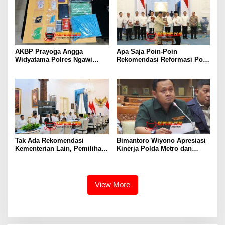
AKBP Prayoga Angga
Apa Saja Poin-Poin
Widyatama Polres Ngawi
Rekomendasi Reformasi Polri
Amankan Pengedar Sabu
Begini Kata Jimly
dengan Barang Bukti Puluhan
Asshiddiqie
Gram
Tak Ada Rekomendasi
Bimantoro Wiyono Apresiasi
Kementerian Lain, Pemilihan
Kinerja Polda Metro dan
Kapolri Tetap Wewenang
Dukung Panja Kasus Air
Presiden
Keras Aktivis Kontras
View More