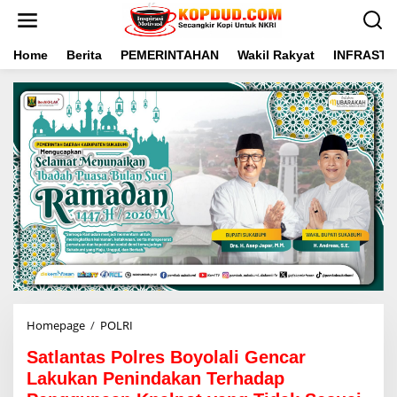
L
e
w
a
Home
Berita
PEMERINTAHAN
Wakil Rakyat
INFRAST
t
i
k
e
k
o
n
t
e
n
Homepage
/
POLRI
S
a
Satlantas Polres Boyolali Gencar
t
l
Lakukan Penindakan Terhadap
a