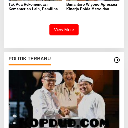
Tak Ada Rekomendasi
Bimantoro Wiyono Apresiasi
Kementerian Lain, Pemilihan
Kinerja Polda Metro dan
Kapolri Tetap Wewenang
Dukung Panja Kasus Air
Presiden
Keras Aktivis Kontras
View More
POLITIK TERBARU