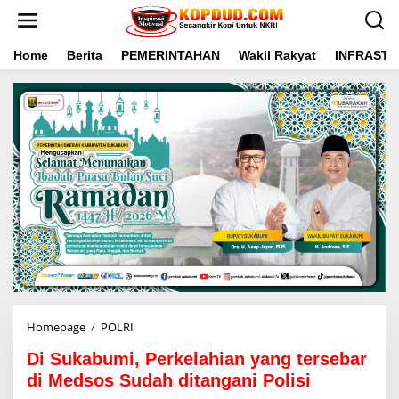
L
e
w
a
Home
Berita
PEMERINTAHAN
Wakil Rakyat
INFRAST
t
i
k
e
k
o
n
t
e
n
Homepage
/
POLRI
D
i
Di Sukabumi, Perkelahian yang tersebar
S
u
di Medsos Sudah ditangani Polisi
k