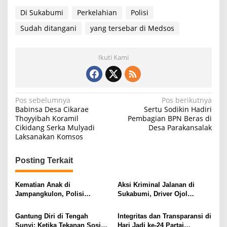
Di Sukabumi
Perkelahian
Polisi
Sudah ditangani
yang tersebar di Medsos
Ikuti Kami
N
Pos sebelumnya
Pos berikutnya
Babinsa Desa Cikarae
Sertu Sodikin Hadiri
a
Thoyyibah Koramil
Pembagian BPN Beras di
Cikidang Serka Mulyadi
Desa Parakansalak
v
Laksanakan Komsos
i
g
Posting Terkait
a
s
Kematian Anak di
Aksi Kriminal Jalanan di
Jampangkulon, Polisi
Sukabumi, Driver Ojol
i
Tunggu Hasil Autopsi
Terjatuh dan Dipukul Golok
p
Gantung Diri di Tengah
Integritas dan Transparansi di
Sunyi: Ketika Tekanan Sosial
Hari Jadi ke-24 Partai