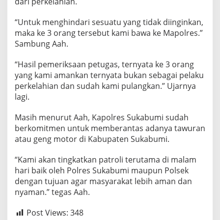
dari perkelahian.
i
P
“Untuk menghindari sesuatu yang tidak diinginkan,
o
maka ke 3 orang tersebut kami bawa ke Mapolres.”
l
i
Sambung Aah.
s
i
“Hasil pemeriksaan petugas, ternyata ke 3 orang
yang kami amankan ternyata bukan sebagai pelaku
perkelahian dan sudah kami pulangkan.” Ujarnya
lagi.
Masih menurut Aah, Kapolres Sukabumi sudah
berkomitmen untuk memberantas adanya tawuran
atau geng motor di Kabupaten Sukabumi.
“Kami akan tingkatkan patroli terutama di malam
hari baik oleh Polres Sukabumi maupun Polsek
dengan tujuan agar masyarakat lebih aman dan
nyaman.” tegas Aah.
Post Views:
348