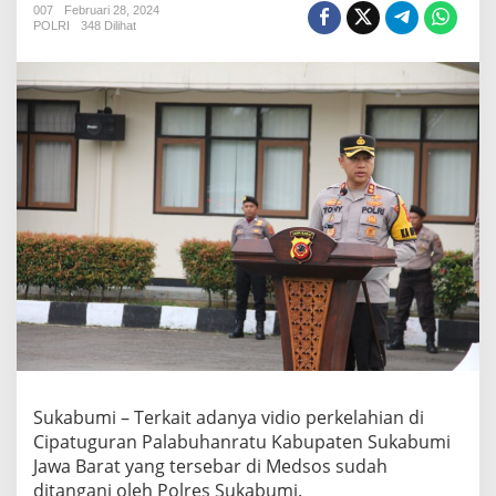
a
007
Februari 28, 2024
POLRI
348 Dilihat
b
u
m
i
,
P
e
r
k
e
l
a
h
i
a
n
y
a
n
g
Sukabumi – Terkait adanya vidio perkelahian di
t
Cipatuguran Palabuhanratu Kabupaten Sukabumi
e
Jawa Barat yang tersebar di Medsos sudah
r
ditangani oleh Polres Sukabumi.
s