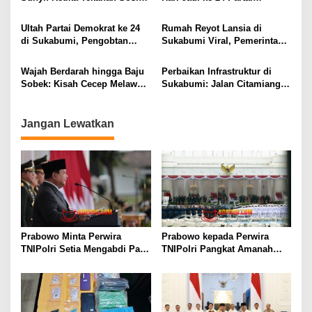
o
Merenggut Masa Remaja di
Demokrat di Sukabumi, Iman
s
Sukabumi
Adinugraha Tegaskan
Ultah Partai Demokrat ke 24
Rumah Reyot Lansia di
Tanggung Jawab dan
di Sukabumi, Pengobtan
Sukabumi Viral, Pemerintah
Amanah Publik
Gratis: Yuk Peduli Yuk
Desa Klarifikasi dan Siapkan
Berbagi Sinergi Wujudkan
Solusi
Wajah Berdarah hingga Baju
Perbaikan Infrastruktur di
Sukabumi Mubarokah
Sobek: Kisah Cecep Melawan
Sukabumi: Jalan Citamiang–
Amarah Oknum ASN di
Gunungbatu Kini Lebih
Sukabumi
Nyaman
Jangan Lewatkan
Prabowo Minta Perwira
Prabowo kepada Perwira
TNIPolri Setia Mengabdi Pada
TNIPolri Pangkat Amanah
Masyarakat Anda Digaji dan
Rakyat, Jangan Salahgunakan
Diberi Makan Oleh Rakyat!
Jabatan!