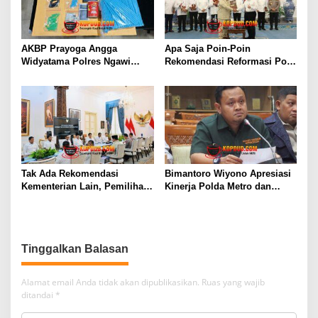
AKBP Prayoga Angga
Apa Saja Poin-Poin
Widyatama Polres Ngawi
Rekomendasi Reformasi Polri
Amankan Pengedar Sabu
Begini Kata Jimly
dengan Barang Bukti Puluhan
Asshiddiqie
Gram
Tak Ada Rekomendasi
Bimantoro Wiyono Apresiasi
Kementerian Lain, Pemilihan
Kinerja Polda Metro dan
Kapolri Tetap Wewenang
Dukung Panja Kasus Air
Presiden
Keras Aktivis Kontras
Tinggalkan Balasan
Alamat email Anda tidak akan dipublikasikan.
Ruas yang wajib
ditandai
*