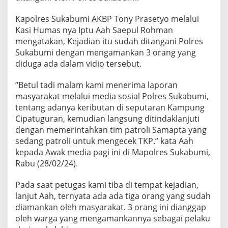
e
b
Kapolres Sukabumi AKBP Tony Prasetyo melalui
a
Kasi Humas nya Iptu Aah Saepul Rohman
r
mengatakan, Kejadian itu sudah ditangani Polres
d
Sukabumi dengan mengamankan 3 orang yang
i
M
diduga ada dalam vidio tersebut.
e
d
“Betul tadi malam kami menerima laporan
s
masyarakat melalui media sosial Polres Sukabumi,
o
tentang adanya keributan di seputaran Kampung
s
S
Cipatuguran, kemudian langsung ditindaklanjuti
u
dengan memerintahkan tim patroli Samapta yang
d
sedang patroli untuk mengecek TKP.” kata Aah
a
kepada Awak media pagi ini di Mapolres Sukabumi,
h
d
Rabu (28/02/24).
i
t
Pada saat petugas kami tiba di tempat kejadian,
a
lanjut Aah, ternyata ada ada tiga orang yang sudah
n
diamankan oleh masyarakat. 3 orang ini dianggap
g
a
oleh warga yang mengamankannya sebagai pelaku
n