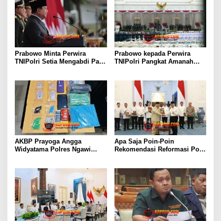
Prabowo Minta Perwira
Prabowo kepada Perwira
TNIPolri Setia Mengabdi Pada
TNIPolri Pangkat Amanah
Masyarakat Anda Digaji dan
Rakyat, Jangan Salahgunakan
Diberi Makan Oleh Rakyat!
Jabatan!
AKBP Prayoga Angga
Apa Saja Poin-Poin
Widyatama Polres Ngawi
Rekomendasi Reformasi Polri
Amankan Pengedar Sabu
Begini Kata Jimly
dengan Barang Bukti Puluhan
Asshiddiqie
Gram