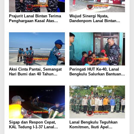
Prajurit Lanal Bintan Terima
Wujud Sinergi Nyata,
Penghargaan Kasal Atas
Dandenpom Lanal Bintan
Keberhasilan Gagalkan
Hadiri Peringatan May Day
Penyelundupan Narkotika
2026 di Tanjungpinang
Aksi Cinta Pantai, Semangat
Peringati HUT Ke-40, Lanal
Hari Bumi dan 40 Tahun
Bengkulu Salurkan Bantuan
Pengabdian Lanal Bengkulu
Sembako Ke Panti Asuhan
Sigap dan Respon Cepat,
Lanal Bengkulu Teguhkan
KAL Tedung I-1-37 Lanal
Komitmen, Ikuti Apel
Dumai Selamatkan Nelayan di
Kesiapsiagaan Megathrust