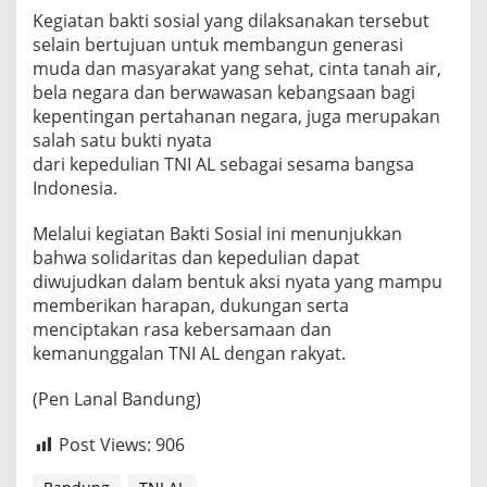
e
Kegiatan bakti sosial yang dilaksanakan tersebut
r
selain bertujuan untuk membangun generasi
t
muda dan masyarakat yang sehat, cinta tanah air,
a
bela negara dan berwawasan kebangsaan bagi
B
kepentingan pertahanan negara, juga merupakan
a
k
salah satu bukti nyata
s
dari kepedulian TNI AL sebagai sesama bangsa
o
Indonesia.
s
d
Melalui kegiatan Bakti Sosial ini menunjukkan
i
P
bahwa solidaritas dan kepedulian dapat
o
diwujudkan dalam bentuk aksi nyata yang mampu
n
memberikan harapan, dukungan serta
p
menciptakan rasa kebersamaan dan
e
s
kemanunggalan TNI AL dengan rakyat.
R
o
(Pen Lanal Bandung)
u
d
Post Views:
906
h
o
t