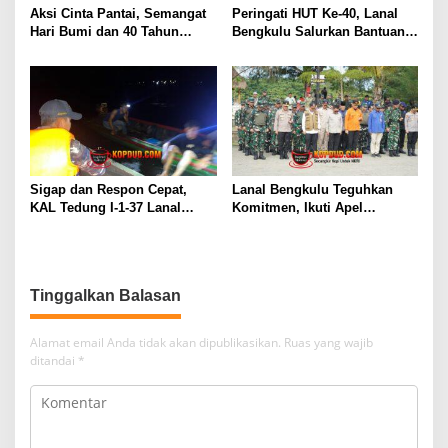
Aksi Cinta Pantai, Semangat
Peringati HUT Ke-40, Lanal
Hari Bumi dan 40 Tahun
Bengkulu Salurkan Bantuan
Pengabdian Lanal Bengkulu
Sembako Ke Panti Asuhan
Sigap dan Respon Cepat,
Lanal Bengkulu Teguhkan
KAL Tedung I-1-37 Lanal
Komitmen, Ikuti Apel
Dumai Selamatkan Nelayan di
Kesiapsiagaan Megathrust
Perairan Selat Rupat
2026 di Tapak Paderi
Tinggalkan Balasan
Alamat email Anda tidak akan dipublikasikan.
Ruas yang wajib
ditandai
*