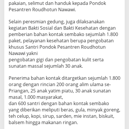
pakaian, selimut dan handuk kepada Pondok
s
Pesantren Roudhotun Nawawi.
m
i
r
Selain peresmian gedung, juga dilaksanakan
a
kegiatan Bakti Sosial dan Bakti Kesehatan dengan
h
pemberian bahan kontak sembako sejumlah 1.800
d
paket, pelayanan kesehatan berupa pengobatan
a
n
khusus Santri Pondok Pesantren Roudhotun
M
Nawawi yakni
a
pengobatan gigi dan pengobatan kulit serta
s
sunatan massal sejumlah 30 anak.
j
i
d
Penerima bahan kontak ditargetkan sejumlah 1.800
A
orang dengan rincian 200 orang alim ulama se-
l
Priangan, 25 anak yatim piatu, 30 anak sunatan
-
masal, 1.000 masyarakat,
I
k
dan 600 santri dengan bahan kontak sembako
h
yang diberikan meliputi beras, gula, minyak goreng,
l
teh celup, kopi, sirup, sarden, mie instan, biskuit,
a
balsem hingga makanan ringan.
s
s