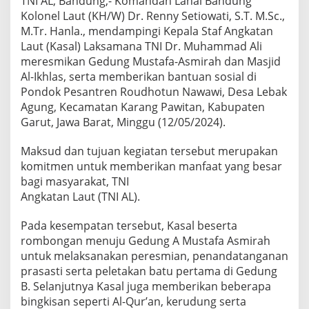
TNI AL, Bandung,- Komandan Lanal Bandung
s
Kolonel Laut (KH/W) Dr. Renny Setiowati, S.T. M.Sc.,
a
M.Tr. Hanla., mendampingi Kepala Staf Angkatan
l
Laut (Kasal) Laksamana TNI Dr. Muhammad Ali
R
e
meresmikan Gedung Mustafa-Asmirah dan Masjid
s
Al-Ikhlas, serta memberikan bantuan sosial di
m
Pondok Pesantren Roudhotun Nawawi, Desa Lebak
i
Agung, Kecamatan Karang Pawitan, Kabupaten
k
a
Garut, Jawa Barat, Minggu (12/05/2024).
n
G
Maksud dan tujuan kegiatan tersebut merupakan
e
komitmen untuk memberikan manfaat yang besar
d
bagi masyarakat, TNI
u
n
Angkatan Laut (TNI AL).
g
M
Pada kesempatan tersebut, Kasal beserta
u
rombongan menuju Gedung A Mustafa Asmirah
s
untuk melaksanakan peresmian, penandatanganan
t
a
prasasti serta peletakan batu pertama di Gedung
f
B. Selanjutnya Kasal juga memberikan beberapa
a
bingkisan seperti Al-Qur’an, kerudung serta
A