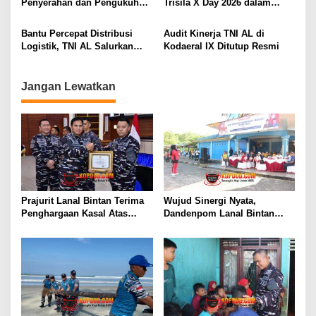
Penyerahan dan Pengukuhan
Trisila X Day 2026 dalam
SENILAI RP 173,6 MILYAR
Jabatan Strategis di
Rangka Hari Dharma
Lingkungan Kodaeral X
Samudera
Bantu Percepat Distribusi
Audit Kinerja TNI AL di
Logistik, TNI AL Salurkan
Kodaeral IX Ditutup Resmi
Bantuan Bencana Alam
Melalui Udara Ke Takengon
Aceh
Jangan Lewatkan
Prajurit Lanal Bintan Terima
Wujud Sinergi Nyata,
Penghargaan Kasal Atas
Dandenpom Lanal Bintan
Keberhasilan Gagalkan
Hadiri Peringatan May Day
Penyelundupan Narkotika
2026 di Tanjungpinang