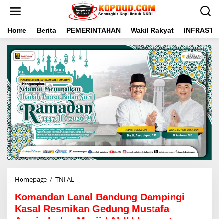
L
e
w
a
Home
Berita
PEMERINTAHAN
Wakil Rakyat
INFRAST
t
i
k
e
k
o
n
t
e
n
Homepage
/
TNI AL
K
o
Komandan Lanal Bandung Dampingi
m
a
Kasal Resmikan Gedung Mustafa
n