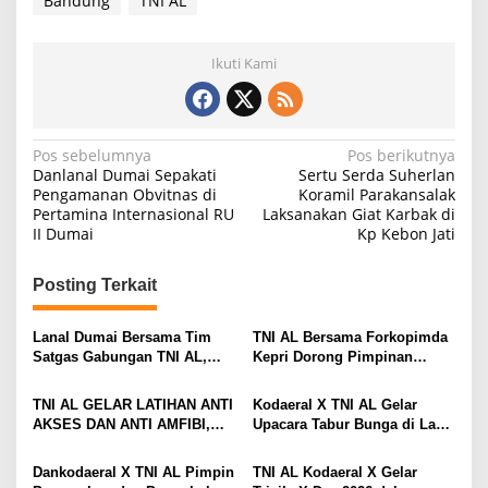
Bandung
TNI AL
u
n
N
Ikuti Kami
a
w
a
w
N
Pos sebelumnya
Pos berikutnya
i
Danlanal Dumai Sepakati
Sertu Serda Suherlan
K
a
Pengamanan Obvitnas di
Koramil Parakansalak
a
Pertamina Internasional RU
Laksanakan Giat Karbak di
b
v
II Dumai
Kp Kebon Jati
u
i
p
a
g
Posting Terkait
t
a
e
n
s
Lanal Dumai Bersama Tim
TNI AL Bersama Forkopimda
G
Satgas Gabungan TNI AL,
Kepri Dorong Pimpinan
i
a
Berhasil Gagalkan
Menjadi Teladan Dalam
r
Penyelundupan 200 Ton
Pembayaran Zakat
p
TNI AL GELAR LATIHAN ANTI
Kodaeral X TNI AL Gelar
u
Arang Bakau di Perairan
AKSES DAN ANTI AMFIBI,
Upacara Tabur Bunga di Laut
o
t
Kepulauan Meranti
SEKALIGUS PAMERKAN
Dalam Rangka Hari Dharma
s
TANGKAPAN TIMAH DAN
Samudera 2026
Dankodaeral X TNI AL Pimpin
TNI AL Kodaeral X Gelar
LOGAM TANAH JARANG