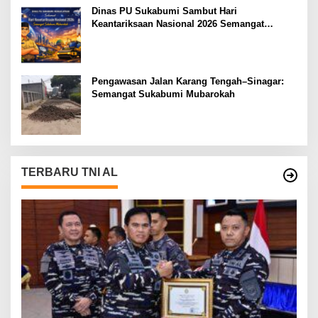
Dinas PU Sukabumi Sambut Hari
Keantariksaan Nasional 2026 Semangat
Muabrokah Bangun Negeri Menuju Masa
Depan
Pengawasan Jalan Karang Tengah–Sinagar:
Semangat Sukabumi Mubarokah
TERBARU TNI AL