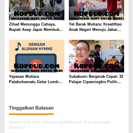
Zihad Menunggu Cahaya,
Yel Barak Mutiara: Kreatifitas
Bupati Asep Japar Membuka
Anak Negeri Menuju Jabar
Jalan Mubarokah
Istimewa dari Sukabumi
Mubarokah
Yayasan Mutiara
Sukabumi Bergerak Cepat: 32
Palabuhanratu Gelar Lomba
Pelajar Cipamingkis Pulih
Video Profil Lembaga:
Usai Diduga Alami Keracunan
Dukungan Publik Jadi
Massal
Barometer
Tinggalkan Balasan
Alamat email Anda tidak akan dipublikasikan.
Ruas yang wajib
ditandai
*