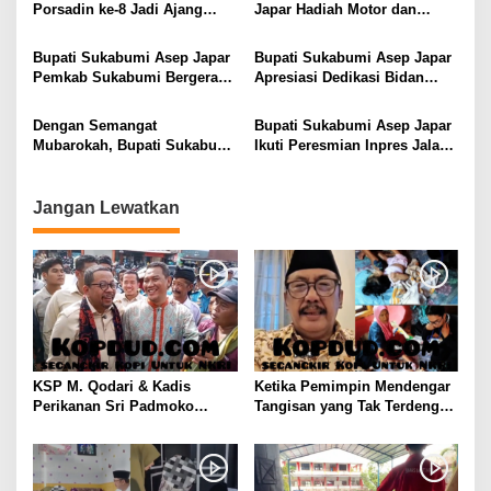
o
Cepat
Porsadin ke-8 Jadi Ajang
Japar Hadiah Motor dan
s
Syiar Islam dan Pembentukan
Umroh untuk Warga Taat
Generasi Berkarakter
Pajak
Bupati Sukabumi Asep Japar
Bupati Sukabumi Asep Japar
Pemkab Sukabumi Bergerak
Apresiasi Dedikasi Bidan
Cepat Tangani Dampak
untuk Sukabumi Mubarokah
Kebakaran di Palabuhanratu
Dengan Semangat
Bupati Sukabumi Asep Japar
Mubarokah, Bupati Sukabumi
Ikuti Peresmian Inpres Jalan
Asep Japar Jadikan Masjid
Daerah oleh Presiden
Episentrum Peradaban
Prabowo dengan Semangat
Sukabumi Mubarokah
Jangan Lewatkan
KSP M. Qodari & Kadis
Ketika Pemimpin Mendengar
Perikanan Sri Padmoko
Tangisan yang Tak Terdengar,
Temui Nelayan Palabuhanratu
Bupati Asep Japar Respon
Sukabumi
dengan Mubarokah