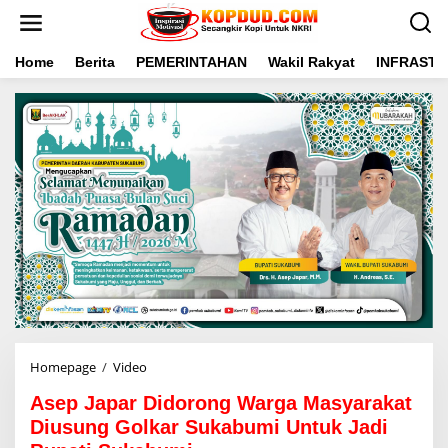
L
e
w
a
Home
Berita
PEMERINTAHAN
Wakil Rakyat
INFRAST
t
i
k
e
k
o
n
t
e
n
Homepage
/
Video
A
s
Asep Japar Didorong Warga Masyarakat
e
p
Diusung Golkar Sukabumi Untuk Jadi
J