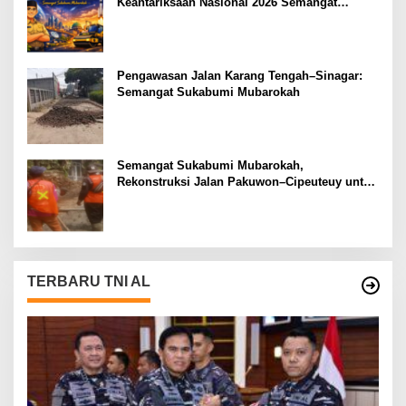
Keantariksaan Nasional 2026 Semangat
Muabrokah Bangun Negeri Menuju Masa
Depan
Pengawasan Jalan Karang Tengah–Sinagar:
Semangat Sukabumi Mubarokah
Semangat Sukabumi Mubarokah,
Rekonstruksi Jalan Pakuwon–Cipeuteuy untuk
Mobilitas Masyarakat
TERBARU TNI AL