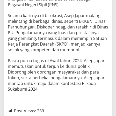
t
Pegawai Negeri Sipil (PNS).
u
k
Selama karirnya di birokrasi, Asep Japar malang
J
melintang di berbagai dinas, seperti BKKBN, Dinas
a
Perhubungan, Diskoperindag, dan terakhir di Dinas
d
i
PU. Pengalamannya yang luas dan prestasinya
B
yang gemilang, termasuk dalam memimpin Satuan
u
Kerja Perangkat Daerah (SKPD), menjadikannya
p
sosok yang kompeten dan mumpuni.
a
t
i
Pasca purna tugas di Awal tahun 2024, Asep Japar
S
memutuskan untuk terjun ke dunia politik.
u
Didorong oleh dorongan masyarakat dan para
k
tokoh, serta berbekal pengalamannya, Asep Japar
a
b
mantap untuk maju dalam kontestasi Pilkada
u
Sukabumi 2024.
m
i
Post Views:
269