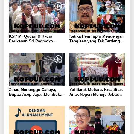
KSP M. Qodari & Kadis
Ketika Pemimpin Mendengar
Perikanan Sri Padmoko
Tangisan yang Tak Terdengar,
Temui Nelayan Palabuhanratu
Bupati Asep Japar Respon
Sukabumi
dengan Mubarokah
Zihad Menunggu Cahaya,
Yel Barak Mutiara: Kreatifitas
Bupati Asep Japar Membuka
Anak Negeri Menuju Jabar
Jalan Mubarokah
Istimewa dari Sukabumi
Mubarokah