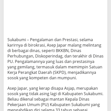
a
t
D
i
u
s
u
n
g
Sukabumi – Pengalaman dan Prestasi, selama
G
karirnya di birokrasi, Asep Japar malang melintang
o
di berbagai dinas, seperti BKKBN, Dinas
l
Perhubungan, Diskoperindag, dan terakhir di Dinas
k
a
PU. Pengalamannya yang luas dan prestasinya
r
yang gemilang, termasuk dalam memimpin Satuan
S
Kerja Perangkat Daerah (SKPD), menjadikannya
u
sosok yang kompeten dan mumpuni.
k
a
b
Asep Japar, yang kerap disapa Asjap, merupakan
u
sosok yang tidak asing lagi di Kabupaten Sukabumi.
m
Beliau dikenal sebagai mantan Kepala Dinas
i
Pekerjaan Umum (PU) Kabupaten Sukabumi yang
U
mengabdikan diri selama 33 tahun sebagai
n