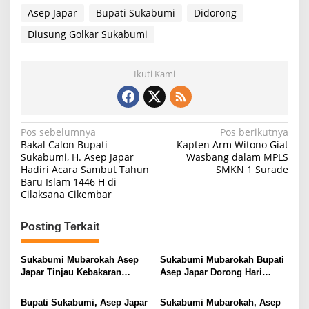
Asep Japar
Bupati Sukabumi
Didorong
Diusung Golkar Sukabumi
Ikuti Kami
N
Pos sebelumnya
Pos berikutnya
Bakal Calon Bupati
Kapten Arm Witono Giat
a
Sukabumi, H. Asep Japar
Wasbang dalam MPLS
Hadiri Acara Sambut Tahun
SMKN 1 Surade
v
Baru Islam 1446 H di
i
Cilaksana Cikembar
g
Posting Terkait
a
s
Sukabumi Mubarokah Asep
Sukabumi Mubarokah Bupati
i
Japar Tinjau Kebakaran
Asep Japar Dorong Hari
Kampung Adat Ciptamulya,
Nelayan Minajaya Jadi
p
Instruksikan Penanganan
Penggerak Ekonomi Pesisir
Bupati Sukabumi, Asep Japar
Sukabumi Mubarokah, Asep