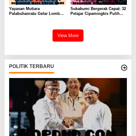
Yayasan Mutiara
Sukabumi Bergerak Cepat: 32
Palabuhanratu Gelar Lomba
Pelajar Cipamingkis Pulih
Video Profil Lembaga:
Usai Diduga Alami Keracunan
Dukungan Publik Jadi
Massal
Barometer
View More
POLITIK TERBARU