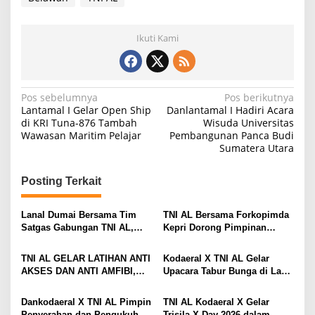
Ikuti Kami
N
Pos sebelumnya
Pos berikutnya
Lantamal I Gelar Open Ship
Danlantamal I Hadiri Acara
a
di KRI Tuna-876 Tambah
Wisuda Universitas
Wawasan Maritim Pelajar
Pembangunan Panca Budi
v
Sumatera Utara
i
g
Posting Terkait
a
s
Lanal Dumai Bersama Tim
TNI AL Bersama Forkopimda
Satgas Gabungan TNI AL,
Kepri Dorong Pimpinan
i
Berhasil Gagalkan
Menjadi Teladan Dalam
Penyelundupan 200 Ton
Pembayaran Zakat
p
TNI AL GELAR LATIHAN ANTI
Kodaeral X TNI AL Gelar
Arang Bakau di Perairan
AKSES DAN ANTI AMFIBI,
Upacara Tabur Bunga di Laut
o
Kepulauan Meranti
SEKALIGUS PAMERKAN
Dalam Rangka Hari Dharma
s
TANGKAPAN TIMAH DAN
Samudera 2026
Dankodaeral X TNI AL Pimpin
TNI AL Kodaeral X Gelar
LOGAM TANAH JARANG
Penyerahan dan Pengukuhan
Trisila X Day 2026 dalam