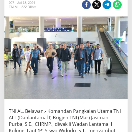
n
007
Juli 18, 2024
TNI AL
822 Dilihat
t
a
m
a
l
I
S
a
m
b
u
t
K
e
d
a
t
a
n
g
TNI AL, Belawan,- Komandan Pangkalan Utama TNI
a
AL I (Danlantamal I) Brigjen TNI (Mar) Jasiman
n
Purba, S.E., CHRMP., diwakili Wadan Lantamal I
K
Kolonel Laut (P) Siswo Widodo, S.T., menyambut
a