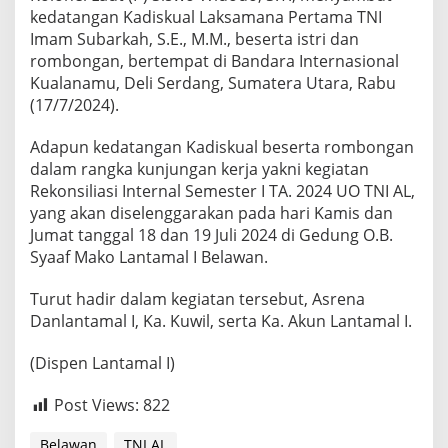
d
kedatangan Kadiskual Laksamana Pertama TNI
i
Imam Subarkah, S.E., M.M., beserta istri dan
s
rombongan, bertempat di Bandara Internasional
k
Kualanamu, Deli Serdang, Sumatera Utara, Rabu
u
a
(17/7/2024).
l
Adapun kedatangan Kadiskual beserta rombongan
dalam rangka kunjungan kerja yakni kegiatan
Rekonsiliasi Internal Semester I TA. 2024 UO TNI AL,
yang akan diselenggarakan pada hari Kamis dan
Jumat tanggal 18 dan 19 Juli 2024 di Gedung O.B.
Syaaf Mako Lantamal I Belawan.
Turut hadir dalam kegiatan tersebut, Asrena
Danlantamal I, Ka. Kuwil, serta Ka. Akun Lantamal I.
(Dispen Lantamal I)
Post Views:
822
Belawan
TNI AL