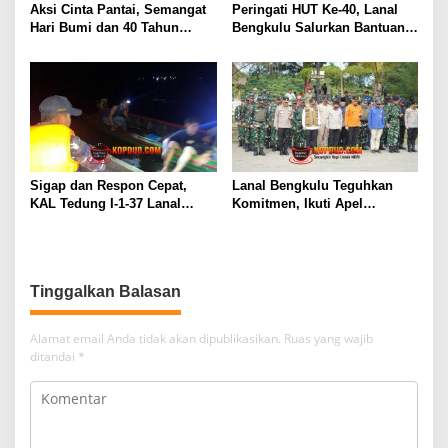
Aksi Cinta Pantai, Semangat
Peringati HUT Ke-40, Lanal
Hari Bumi dan 40 Tahun
Bengkulu Salurkan Bantuan
Pengabdian Lanal Bengkulu
Sembako Ke Panti Asuhan
Sigap dan Respon Cepat,
Lanal Bengkulu Teguhkan
KAL Tedung I-1-37 Lanal
Komitmen, Ikuti Apel
Dumai Selamatkan Nelayan di
Kesiapsiagaan Megathrust
Perairan Selat Rupat
2026 di Tapak Paderi
Tinggalkan Balasan
Alamat email Anda tidak akan dipublikasikan.
Ruas yang wajib
ditandai
*