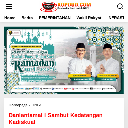
L
e
w
a
Home
Berita
PEMERINTAHAN
Wakil Rakyat
INFRAST
t
i
k
e
k
o
n
t
e
n
Homepage
/
TNI AL
D
a
Danlantamal I Sambut Kedatangan
n
l
Kadiskual
a