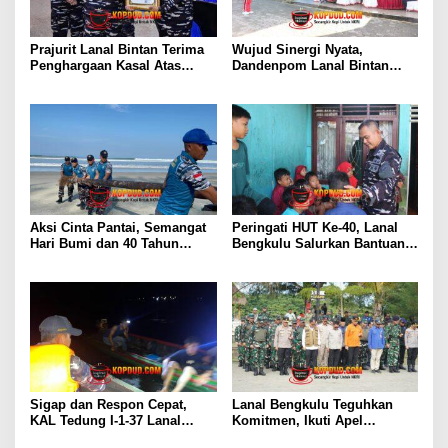
Prajurit Lanal Bintan Terima
Wujud Sinergi Nyata,
Penghargaan Kasal Atas
Dandenpom Lanal Bintan
Keberhasilan Gagalkan
Hadiri Peringatan May Day
Penyelundupan Narkotika
2026 di Tanjungpinang
Aksi Cinta Pantai, Semangat
Peringati HUT Ke-40, Lanal
Hari Bumi dan 40 Tahun
Bengkulu Salurkan Bantuan
Pengabdian Lanal Bengkulu
Sembako Ke Panti Asuhan
Sigap dan Respon Cepat,
Lanal Bengkulu Teguhkan
KAL Tedung I-1-37 Lanal
Komitmen, Ikuti Apel
Dumai Selamatkan Nelayan di
Kesiapsiagaan Megathrust