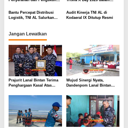
SENILAI RP 173,6 MILYAR
Jabatan Strategis di
Rangka Hari Dharma
Lingkungan Kodaeral X
Samudera
Bantu Percepat Distribusi
Audit Kinerja TNI AL di
Logistik, TNI AL Salurkan
Kodaeral IX Ditutup Resmi
Bantuan Bencana Alam
Melalui Udara Ke Takengon
Aceh
Jangan Lewatkan
Prajurit Lanal Bintan Terima
Wujud Sinergi Nyata,
Penghargaan Kasal Atas
Dandenpom Lanal Bintan
Keberhasilan Gagalkan
Hadiri Peringatan May Day
Penyelundupan Narkotika
2026 di Tanjungpinang